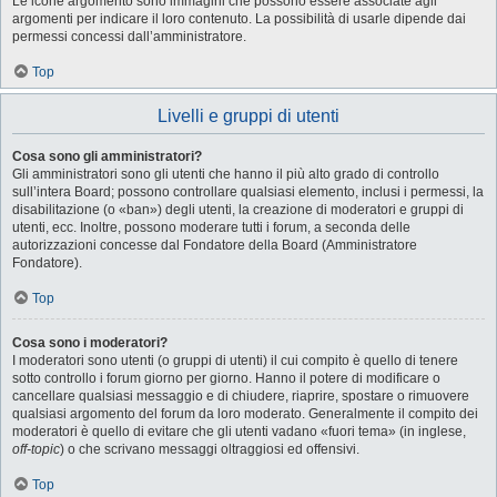
Le icone argomento sono immagini che possono essere associate agli
argomenti per indicare il loro contenuto. La possibilità di usarle dipende dai
permessi concessi dall’amministratore.
Top
Livelli e gruppi di utenti
Cosa sono gli amministratori?
Gli amministratori sono gli utenti che hanno il più alto grado di controllo
sull’intera Board; possono controllare qualsiasi elemento, inclusi i permessi, la
disabilitazione (o «ban») degli utenti, la creazione di moderatori e gruppi di
utenti, ecc. Inoltre, possono moderare tutti i forum, a seconda delle
autorizzazioni concesse dal Fondatore della Board (Amministratore
Fondatore).
Top
Cosa sono i moderatori?
I moderatori sono utenti (o gruppi di utenti) il cui compito è quello di tenere
sotto controllo i forum giorno per giorno. Hanno il potere di modificare o
cancellare qualsiasi messaggio e di chiudere, riaprire, spostare o rimuovere
qualsiasi argomento del forum da loro moderato. Generalmente il compito dei
moderatori è quello di evitare che gli utenti vadano «fuori tema» (in inglese,
off-topic
) o che scrivano messaggi oltraggiosi ed offensivi.
Top