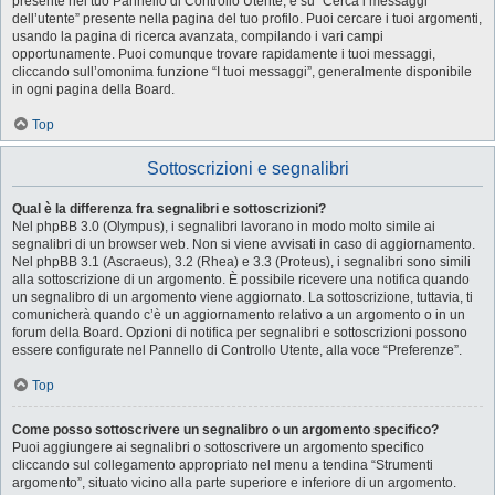
presente nel tuo Pannello di Controllo Utente, e su “Cerca i messaggi
dell’utente” presente nella pagina del tuo profilo. Puoi cercare i tuoi argomenti,
usando la pagina di ricerca avanzata, compilando i vari campi
opportunamente. Puoi comunque trovare rapidamente i tuoi messaggi,
cliccando sull’omonima funzione “I tuoi messaggi”, generalmente disponibile
in ogni pagina della Board.
Top
Sottoscrizioni e segnalibri
Qual è la differenza fra segnalibri e sottoscrizioni?
Nel phpBB 3.0 (Olympus), i segnalibri lavorano in modo molto simile ai
segnalibri di un browser web. Non si viene avvisati in caso di aggiornamento.
Nel phpBB 3.1 (Ascraeus), 3.2 (Rhea) e 3.3 (Proteus), i segnalibri sono simili
alla sottoscrizione di un argomento. È possibile ricevere una notifica quando
un segnalibro di un argomento viene aggiornato. La sottoscrizione, tuttavia, ti
comunicherà quando c’è un aggiornamento relativo a un argomento o in un
forum della Board. Opzioni di notifica per segnalibri e sottoscrizioni possono
essere configurate nel Pannello di Controllo Utente, alla voce “Preferenze”.
Top
Come posso sottoscrivere un segnalibro o un argomento specifico?
Puoi aggiungere ai segnalibri o sottoscrivere un argomento specifico
cliccando sul collegamento appropriato nel menu a tendina “Strumenti
argomento”, situato vicino alla parte superiore e inferiore di un argomento.