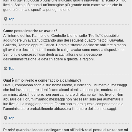
forma di stelle, blocchi o punti che indicano quanti interventi hai scritto o il tuo
livello. Sotto può esserci un’immagine più grande nota come avatar, che in
genere è unica e specifica per ogni utente.
Top
Come posso inserire un avatar?
All’interno del tuo Pannello di Controllo Utente, sotto “Profilo” è possibile
aggiungere un avatar utilizzando uno dei seguenti quattro metodi: Gravatar,
Galleria, Remoto oppure Carica. L’amministratore decide se abilitare o meno
gli avatar e decide anche il modo in cui gli avatar sono messi a disposizione.
Se non ti è concesso l’uso degli avatar, allora è una decisione
dell’amministrazione, e devi chiedere a questa le ragioni.
Top
Qual è il mio livello e come faccio a cambiarlo?
I livelli, compaiono sotto al tuo nome utente, e indicano il numero di messaggi
che hai inviato oppure identificano alcuni utenti, ad esempio, moderatori e
amministratori. In genere, non puoi cambiare direttamente il tuo livello. Non
abusare del Forum inviando messaggi non necessari solo per aumentare il
tuo livello. La maggior parte dei Forum non tollera questo comportamento e
l’amministratore probabilmente abbasserà il numero dei tuoi messaggi.
Top
Perché quando clicco sul collegamento all’indirizzo di posta di un utente mi