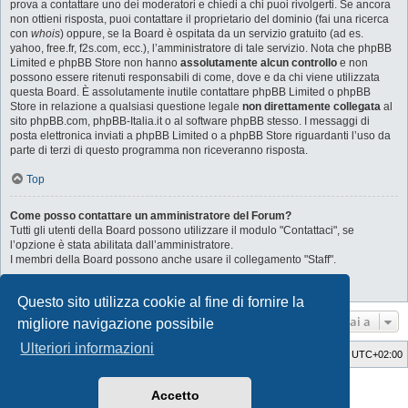
prova a contattare uno dei moderatori e chiedi a chi puoi rivolgerti. Se ancora
non ottieni risposta, puoi contattare il proprietario del dominio (fai una ricerca
con
whois
) oppure, se la Board è ospitata da un servizio gratuito (ad es.
yahoo, free.fr, f2s.com, ecc.), l’amministratore di tale servizio. Nota che phpBB
Limited e phpBB Store non hanno
assolutamente alcun controllo
e non
possono essere ritenuti responsabili di come, dove e da chi viene utilizzata
questa Board. È assolutamente inutile contattare phpBB Limited o phpBB
Store in relazione a qualsiasi questione legale
non direttamente collegata
al
sito phpBB.com, phpBB-Italia.it o al software phpBB stesso. I messaggi di
posta elettronica inviati a phpBB Limited o a phpBB Store riguardanti l’uso da
parte di terzi di questo programma non riceveranno risposta.
Top
Come posso contattare un amministratore del Forum?
Tutti gli utenti della Board possono utilizzare il modulo "Contattaci", se
l’opzione è stata abilitata dall’amministratore.
I membri della Board possono anche usare il collegamento "Staff".
Top
Questo sito utilizza cookie al fine di fornire la
Vai a
migliore navigazione possibile
Ulteriori informazioni
Indice
Cancella cookie
Tutti gli orari sono
UTC+02:00
Style Developer by ©
GTA game
Forum.
Accetto
Creato da
phpBB
® Forum Software © phpBB Limited