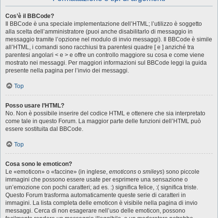
Cos’è il BBCode?
Il BBCode è una speciale implementazione dell’HTML; l’utilizzo è soggetto
alla scelta dell’amministratore (puoi anche disabilitarlo di messaggio in
messaggio tramite l’opzione nel modulo di invio messaggi). Il BBCode è simile
all’HTML, i comandi sono racchiusi tra parentesi quadre [ e ] anziché tra
parentesi angolari < e > e offre un controllo maggiore su cosa e come viene
mostrato nei messaggi. Per maggiori informazioni sul BBCode leggi la guida
presente nella pagina per l’invio dei messaggi.
Top
Posso usare l’HTML?
No. Non è possibile inserire del codice HTML e ottenere che sia interpretato
come tale in questo Forum. La maggior parte delle funzioni dell’HTML può
essere sostituita dal BBCode.
Top
Cosa sono le emoticon?
Le «emoticon» o «faccine» (in inglese,
emoticons
o
smileys
) sono piccole
immagini che possono essere usate per esprimere una sensazione o
un’emozione con pochi caratteri; ad es. :) significa felice, :( significa triste.
Questo Forum trasforma automaticamente queste serie di caratteri in
immagini. La lista completa delle emoticon è visibile nella pagina di invio
messaggi. Cerca di non esagerare nell’uso delle emoticon, possono