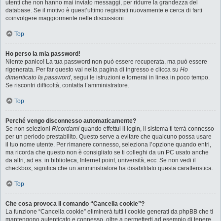
utenti che non hanno mai inviato messaggi, per ridurre la grandezza del
database. Se il motivo è quest’ultimo registrati nuovamente e cerca di farti
coinvolgere maggiormente nelle discussioni.
Top
Ho perso la mia password!
Niente panico! La tua password non può essere recuperata, ma può essere
rigenerata. Per far questo vai nella pagina di ingresso e clicca su
Ho
dimenticato la password
, segui le istruzioni e tornerai in linea in poco tempo.
Se riscontri difficoltà, contatta l’amministratore.
Top
Perché vengo disconnesso automaticamente?
Se non selezioni
Ricordami
quando effettui il login, il sistema ti terrà connesso
per un periodo prestabilito. Questo serve a evitare che qualcuno possa usare
il tuo nome utente. Per rimanere connesso, seleziona l’opzione quando entri,
ma ricorda che questo non è consigliato se ti colleghi da un PC usato anche
da altri, ad es. in biblioteca, Internet point, università, ecc. Se non vedi il
checkbox, significa che un amministratore ha disabilitato questa caratteristica.
Top
Che cosa provoca il comando “Cancella cookie”?
La funzione “Cancella cookie” eliminerà tutti i cookie generati da phpBB che ti
mantengono autenticato e connesso, oltre a permetterti ad esempio di tenere