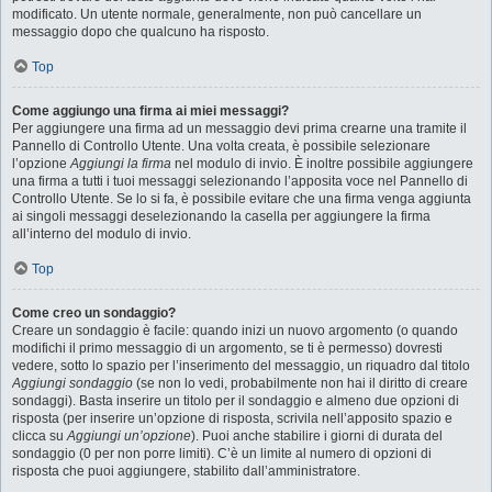
modificato. Un utente normale, generalmente, non può cancellare un
messaggio dopo che qualcuno ha risposto.
Top
Come aggiungo una firma ai miei messaggi?
Per aggiungere una firma ad un messaggio devi prima crearne una tramite il
Pannello di Controllo Utente. Una volta creata, è possibile selezionare
l’opzione
Aggiungi la firma
nel modulo di invio. È inoltre possibile aggiungere
una firma a tutti i tuoi messaggi selezionando l’apposita voce nel Pannello di
Controllo Utente. Se lo si fa, è possibile evitare che una firma venga aggiunta
ai singoli messaggi deselezionando la casella per aggiungere la firma
all’interno del modulo di invio.
Top
Come creo un sondaggio?
Creare un sondaggio è facile: quando inizi un nuovo argomento (o quando
modifichi il primo messaggio di un argomento, se ti è permesso) dovresti
vedere, sotto lo spazio per l’inserimento del messaggio, un riquadro dal titolo
Aggiungi sondaggio
(se non lo vedi, probabilmente non hai il diritto di creare
sondaggi). Basta inserire un titolo per il sondaggio e almeno due opzioni di
risposta (per inserire un’opzione di risposta, scrivila nell’apposito spazio e
clicca su
Aggiungi un’opzione
). Puoi anche stabilire i giorni di durata del
sondaggio (0 per non porre limiti). C’è un limite al numero di opzioni di
risposta che puoi aggiungere, stabilito dall’amministratore.