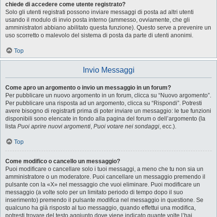
chiede di accedere come utente registrato?
Solo gli utenti registrati possono inviare messaggi di posta ad altri utenti
usando il modulo di invio posta interno (ammesso, ovviamente, che gli
amministratori abbiano abilitato questa funzione). Questo serve a prevenire un
uso scorretto o malevolo del sistema di posta da parte di utenti anonimi.
Top
Invio Messaggi
Come apro un argomento o invio un messaggio in un forum?
Per pubblicare un nuovo argomento in un forum, clicca su “Nuovo argomento”.
Per pubblicare una risposta ad un argomento, clicca su “Rispondi”. Potresti
avere bisogno di registrarti prima di poter inviare un messaggio: le tue funzioni
disponibili sono elencate in fondo alla pagina del forum o dell’argomento (la
lista
Puoi aprire nuovi argomenti
,
Puoi votare nei sondaggi
, ecc.).
Top
Come modifico o cancello un messaggio?
Puoi modificare o cancellare solo i tuoi messaggi, a meno che tu non sia un
amministratore o un moderatore. Puoi cancellare un messaggio premendo il
pulsante con la «X» nel messaggio che vuoi eliminare. Puoi modificare un
messaggio (a volte solo per un limitato periodo di tempo dopo il suo
inserimento) premendo il pulsante
modifica
nel messaggio in questione. Se
qualcuno ha già risposto al tuo messaggio, quando effettui una modifica,
potresti trovare del testo aggiunto dove viene indicato quante volte l’hai