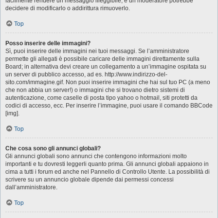
facilmente rendere un messaggio illeggibile, e un moderatore potrebbe
decidere di modificarlo o addirittura rimuoverlo.
Top
Posso inserire delle immagini?
Sì, puoi inserire delle immagini nei tuoi messaggi. Se l’amministratore
permette gli allegati è possibile caricare delle immagini direttamente sulla
Board; in alternativa devi creare un collegamento a un’immagine ospitata su
un server di pubblico accesso, ad es. http://www.indirizzo-del-
sito.com/immagine.gif. Non puoi inserire immagini che hai sul tuo PC (a meno
che non abbia un server!) o immagini che si trovano dietro sistemi di
autenticazione, come caselle di posta tipo yahoo o hotmail, siti protetti da
codici di accesso, ecc. Per inserire l’immagine, puoi usare il comando BBCode
[img].
Top
Che cosa sono gli annunci globali?
Gli annunci globali sono annunci che contengono informazioni molto
importanti e tu dovresti leggerli quanto prima. Gli annunci globali appaiono in
cima a tutti i forum ed anche nel Pannello di Controllo Utente. La possibilità di
scrivere su un annuncio globale dipende dai permessi concessi
dall’amministratore.
Top