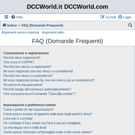
DCCWorld.it DCCWorld.com
FAQ
Iscriviti
Login
Indice
FAQ (Domande Frequenti)
Argomenti senza risposta
Argomenti attivi
e
FAQ (Domande Frequenti)
r
c
Connessione e registrazione
a
Perché devo registrarmi?
Che cosa è COPPA?
Perché non riesco a registrarmi?
Mi sono registrato ma non riesco a connettermi!
Perché non riesco a connettermi?
Mi sono registrato tempo fa, ma non riesco più a connettermi?!
Ho perso la mia password!
Perché vengo disconnesso automaticamente?
Che cosa provoca il comando “Cancella cookie”?
Impostazioni e preferenze utente
Come cambio le mie impostazioni?
Come posso evitare di apparire nella lista degli utenti in linea?
L’ora non è corretta!
Ho cambiato il fuso orario ma l’ora è ancora sbagliata
La mia lingua non è nella lista!
Come posso mostrare un’immagine sotto il mio nome utente?