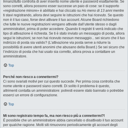
Innanzitutto controlla di aver inserito nome utente e password esattamente. Se
sono corretti, allora possono esser successe un paio di cose: se il supporto
«registrazione minore» è abilitato e hai cliccato su
Ho meno di 13 anni
mentre
ti stavi registrando, allora devi seguire le istruzioni che hai ricevuto. Se questo
non è il tuo caso, forse devi attivare il tuo account. Alcune Board richiedono
che tutte le nuove registrazioni vengano attivate dall’utente stesso o dagli
amministratori, prima di poter accedere. Quando ti registri ti verrà indicato che
tipo di attivazione è richiesta. Se ti è stato inviato un messaggio di posta, allora
segui le istruzioni; se non hai ricevuto nessun messaggio... sei sicuro che il tuo
indirizzo di posta sia valido? (L’attivazione via posta serve a ridurre la
possibilità di avere utenti anonimi che abusano della Board.) Se sei sicuro che
l’indirizzo di posta che hai usato sia corretto, allora prova a contattare un
amministratore.
Top
Perché non riesco a connettermi?
Ci sono svariati motivi per cui questo succede. Per prima cosa controlla che
nome utente e password siano corretti. Di solito il problema è questo,
altrimenti contatta un amministratore: potresti essere stato bannato o potrebbe
esserci un errore di configurazione.
Top
Mi sono registrato tempo fa, ma non riesco più a connettermi?!
È possibile che un amministratore abbia cancellato o disattivato il tuo account
per qualche ragione. Molti siti rimuovono periodicamente gli account degli