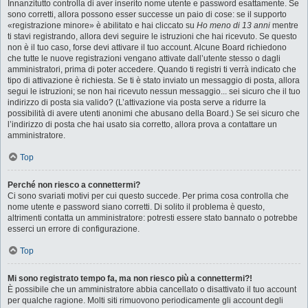
Innanzitutto controlla di aver inserito nome utente e password esattamente. Se
sono corretti, allora possono esser successe un paio di cose: se il supporto
«registrazione minore» è abilitato e hai cliccato su
Ho meno di 13 anni
mentre
ti stavi registrando, allora devi seguire le istruzioni che hai ricevuto. Se questo
non è il tuo caso, forse devi attivare il tuo account. Alcune Board richiedono
che tutte le nuove registrazioni vengano attivate dall’utente stesso o dagli
amministratori, prima di poter accedere. Quando ti registri ti verrà indicato che
tipo di attivazione è richiesta. Se ti è stato inviato un messaggio di posta, allora
segui le istruzioni; se non hai ricevuto nessun messaggio... sei sicuro che il tuo
indirizzo di posta sia valido? (L’attivazione via posta serve a ridurre la
possibilità di avere utenti anonimi che abusano della Board.) Se sei sicuro che
l’indirizzo di posta che hai usato sia corretto, allora prova a contattare un
amministratore.
Top
Perché non riesco a connettermi?
Ci sono svariati motivi per cui questo succede. Per prima cosa controlla che
nome utente e password siano corretti. Di solito il problema è questo,
altrimenti contatta un amministratore: potresti essere stato bannato o potrebbe
esserci un errore di configurazione.
Top
Mi sono registrato tempo fa, ma non riesco più a connettermi?!
È possibile che un amministratore abbia cancellato o disattivato il tuo account
per qualche ragione. Molti siti rimuovono periodicamente gli account degli