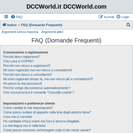
DCCWorld.it DCCWorld.com
FAQ
Iscriviti
Login
Indice
FAQ (Domande Frequenti)
Argomenti senza risposta
Argomenti attivi
e
FAQ (Domande Frequenti)
r
c
Connessione e registrazione
a
Perché devo registrarmi?
Che cosa è COPPA?
Perché non riesco a registrarmi?
Mi sono registrato ma non riesco a connettermi!
Perché non riesco a connettermi?
Mi sono registrato tempo fa, ma non riesco più a connettermi?!
Ho perso la mia password!
Perché vengo disconnesso automaticamente?
Che cosa provoca il comando “Cancella cookie”?
Impostazioni e preferenze utente
Come cambio le mie impostazioni?
Come posso evitare di apparire nella lista degli utenti in linea?
L’ora non è corretta!
Ho cambiato il fuso orario ma l’ora è ancora sbagliata
La mia lingua non è nella lista!
Come posso mostrare un’immagine sotto il mio nome utente?