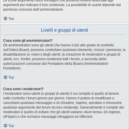
Le icone argomento sono immagini che possono essere associate agli
argomenti per indicare il loro contenuto. La possibilità di usarle dipende dai
permessi concessi dall’amministratore.
Top
Livelli e gruppi di utenti
Cosa sono gli amministratori?
Gli amministratori sono gli utenti che hanno il più alto grado di controllo
sull’intera Board; possono controllare qualsiasi elemento, inclusi i permessi, la
disabilitazione (o «ban») degli utenti, la creazione di moderatori e gruppi di
utenti, ecc. Inoltre, possono moderare tutti i forum, a seconda delle
autorizzazioni concesse dal Fondatore della Board (Amministratore
Fondatore).
Top
Cosa sono i moderatori?
I moderatori sono utenti (o gruppi di utenti) il cui compito è quello di tenere
sotto controllo i forum giorno per giorno. Hanno il potere di modificare o
cancellare qualsiasi messaggio e di chiudere, riaprire, spostare o rimuovere
qualsiasi argomento del forum da loro moderato. Generalmente il compito dei
moderatori è quello di evitare che gli utenti vadano «fuori tema» (in inglese,
off-topic
) o che scrivano messaggi oltraggiosi ed offensivi.
Top