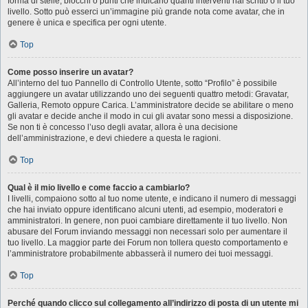
forma di stelle, blocchi o punti che indicano quanti interventi hai scritto o il tuo
livello. Sotto può esserci un’immagine più grande nota come avatar, che in
genere è unica e specifica per ogni utente.
Top
Come posso inserire un avatar?
All’interno del tuo Pannello di Controllo Utente, sotto “Profilo” è possibile
aggiungere un avatar utilizzando uno dei seguenti quattro metodi: Gravatar,
Galleria, Remoto oppure Carica. L’amministratore decide se abilitare o meno
gli avatar e decide anche il modo in cui gli avatar sono messi a disposizione.
Se non ti è concesso l’uso degli avatar, allora è una decisione
dell’amministrazione, e devi chiedere a questa le ragioni.
Top
Qual è il mio livello e come faccio a cambiarlo?
I livelli, compaiono sotto al tuo nome utente, e indicano il numero di messaggi
che hai inviato oppure identificano alcuni utenti, ad esempio, moderatori e
amministratori. In genere, non puoi cambiare direttamente il tuo livello. Non
abusare del Forum inviando messaggi non necessari solo per aumentare il
tuo livello. La maggior parte dei Forum non tollera questo comportamento e
l’amministratore probabilmente abbasserà il numero dei tuoi messaggi.
Top
Perché quando clicco sul collegamento all’indirizzo di posta di un utente mi