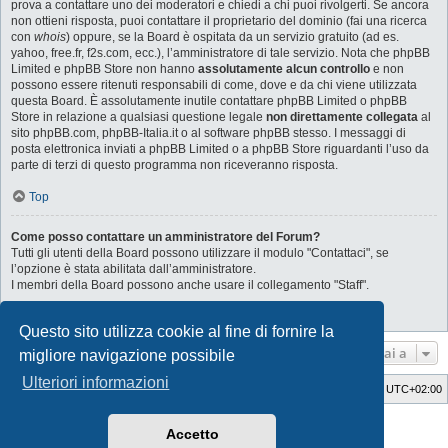
prova a contattare uno dei moderatori e chiedi a chi puoi rivolgerti. Se ancora
non ottieni risposta, puoi contattare il proprietario del dominio (fai una ricerca
con
whois
) oppure, se la Board è ospitata da un servizio gratuito (ad es.
yahoo, free.fr, f2s.com, ecc.), l’amministratore di tale servizio. Nota che phpBB
Limited e phpBB Store non hanno
assolutamente alcun controllo
e non
possono essere ritenuti responsabili di come, dove e da chi viene utilizzata
questa Board. È assolutamente inutile contattare phpBB Limited o phpBB
Store in relazione a qualsiasi questione legale
non direttamente collegata
al
sito phpBB.com, phpBB-Italia.it o al software phpBB stesso. I messaggi di
posta elettronica inviati a phpBB Limited o a phpBB Store riguardanti l’uso da
parte di terzi di questo programma non riceveranno risposta.
Top
Come posso contattare un amministratore del Forum?
Tutti gli utenti della Board possono utilizzare il modulo "Contattaci", se
l’opzione è stata abilitata dall’amministratore.
I membri della Board possono anche usare il collegamento "Staff".
Top
Questo sito utilizza cookie al fine di fornire la
Vai a
migliore navigazione possibile
Ulteriori informazioni
Indice
Cancella cookie
Tutti gli orari sono
UTC+02:00
Style Developer by ©
GTA game
Forum.
Accetto
Creato da
phpBB
® Forum Software © phpBB Limited