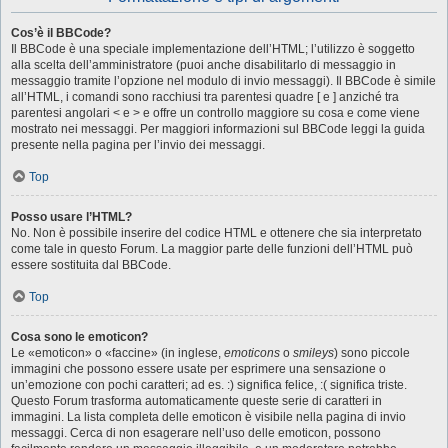
Cos’è il BBCode?
Il BBCode è una speciale implementazione dell’HTML; l’utilizzo è soggetto
alla scelta dell’amministratore (puoi anche disabilitarlo di messaggio in
messaggio tramite l’opzione nel modulo di invio messaggi). Il BBCode è simile
all’HTML, i comandi sono racchiusi tra parentesi quadre [ e ] anziché tra
parentesi angolari < e > e offre un controllo maggiore su cosa e come viene
mostrato nei messaggi. Per maggiori informazioni sul BBCode leggi la guida
presente nella pagina per l’invio dei messaggi.
Top
Posso usare l’HTML?
No. Non è possibile inserire del codice HTML e ottenere che sia interpretato
come tale in questo Forum. La maggior parte delle funzioni dell’HTML può
essere sostituita dal BBCode.
Top
Cosa sono le emoticon?
Le «emoticon» o «faccine» (in inglese,
emoticons
o
smileys
) sono piccole
immagini che possono essere usate per esprimere una sensazione o
un’emozione con pochi caratteri; ad es. :) significa felice, :( significa triste.
Questo Forum trasforma automaticamente queste serie di caratteri in
immagini. La lista completa delle emoticon è visibile nella pagina di invio
messaggi. Cerca di non esagerare nell’uso delle emoticon, possono