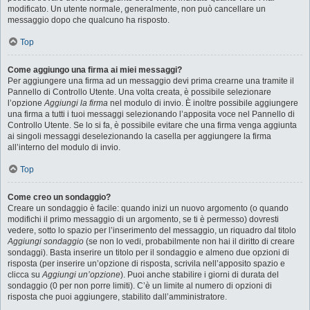
modificato. Un utente normale, generalmente, non può cancellare un
messaggio dopo che qualcuno ha risposto.
Top
Come aggiungo una firma ai miei messaggi?
Per aggiungere una firma ad un messaggio devi prima crearne una tramite il
Pannello di Controllo Utente. Una volta creata, è possibile selezionare
l’opzione
Aggiungi la firma
nel modulo di invio. È inoltre possibile aggiungere
una firma a tutti i tuoi messaggi selezionando l’apposita voce nel Pannello di
Controllo Utente. Se lo si fa, è possibile evitare che una firma venga aggiunta
ai singoli messaggi deselezionando la casella per aggiungere la firma
all’interno del modulo di invio.
Top
Come creo un sondaggio?
Creare un sondaggio è facile: quando inizi un nuovo argomento (o quando
modifichi il primo messaggio di un argomento, se ti è permesso) dovresti
vedere, sotto lo spazio per l’inserimento del messaggio, un riquadro dal titolo
Aggiungi sondaggio
(se non lo vedi, probabilmente non hai il diritto di creare
sondaggi). Basta inserire un titolo per il sondaggio e almeno due opzioni di
risposta (per inserire un’opzione di risposta, scrivila nell’apposito spazio e
clicca su
Aggiungi un’opzione
). Puoi anche stabilire i giorni di durata del
sondaggio (0 per non porre limiti). C’è un limite al numero di opzioni di
risposta che puoi aggiungere, stabilito dall’amministratore.