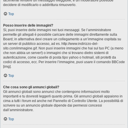
facilmente rendere un messaggio illeggibile, e un moderatore potrebbe
decidere di modificarlo o addirittura rimuoverlo.
Top
Posso inserire delle immagini?
Sì, puoi inserire delle immagini nei tuoi messaggi. Se l’amministratore
permette gli allegati è possibile caricare delle immagini direttamente sulla
Board; in alternativa devi creare un collegamento a un’immagine ospitata su
un server di pubblico accesso, ad es. http://www.indirizzo-del-
sito.com/immagine.gif. Non puoi inserire immagini che hai sul tuo PC (a meno
che non abbia un server!) o immagini che si trovano dietro sistemi di
autenticazione, come caselle di posta tipo yahoo o hotmail, siti protetti da
codici di accesso, ecc. Per inserire l’immagine, puoi usare il comando BBCode
[img].
Top
Che cosa sono gli annunci globali?
Gli annunci globali sono annunci che contengono informazioni molto
importanti e tu dovresti leggerli quanto prima. Gli annunci globali appaiono in
cima a tutti i forum ed anche nel Pannello di Controllo Utente. La possibilità di
scrivere su un annuncio globale dipende dai permessi concessi
dall’amministratore.
Top