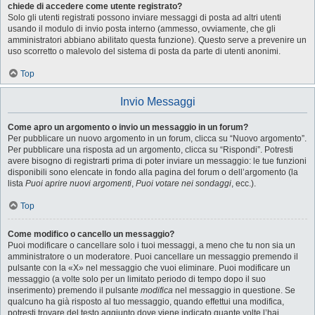
chiede di accedere come utente registrato?
Solo gli utenti registrati possono inviare messaggi di posta ad altri utenti
usando il modulo di invio posta interno (ammesso, ovviamente, che gli
amministratori abbiano abilitato questa funzione). Questo serve a prevenire un
uso scorretto o malevolo del sistema di posta da parte di utenti anonimi.
Top
Invio Messaggi
Come apro un argomento o invio un messaggio in un forum?
Per pubblicare un nuovo argomento in un forum, clicca su “Nuovo argomento”.
Per pubblicare una risposta ad un argomento, clicca su “Rispondi”. Potresti
avere bisogno di registrarti prima di poter inviare un messaggio: le tue funzioni
disponibili sono elencate in fondo alla pagina del forum o dell’argomento (la
lista
Puoi aprire nuovi argomenti
,
Puoi votare nei sondaggi
, ecc.).
Top
Come modifico o cancello un messaggio?
Puoi modificare o cancellare solo i tuoi messaggi, a meno che tu non sia un
amministratore o un moderatore. Puoi cancellare un messaggio premendo il
pulsante con la «X» nel messaggio che vuoi eliminare. Puoi modificare un
messaggio (a volte solo per un limitato periodo di tempo dopo il suo
inserimento) premendo il pulsante
modifica
nel messaggio in questione. Se
qualcuno ha già risposto al tuo messaggio, quando effettui una modifica,
potresti trovare del testo aggiunto dove viene indicato quante volte l’hai