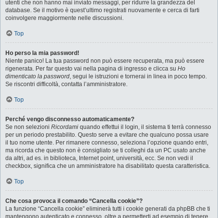
utenti che non hanno mai inviato messaggi, per ridurre la grandezza del
database. Se il motivo è quest’ultimo registrati nuovamente e cerca di farti
coinvolgere maggiormente nelle discussioni.
Top
Ho perso la mia password!
Niente panico! La tua password non può essere recuperata, ma può essere
rigenerata. Per far questo vai nella pagina di ingresso e clicca su
Ho
dimenticato la password
, segui le istruzioni e tornerai in linea in poco tempo.
Se riscontri difficoltà, contatta l’amministratore.
Top
Perché vengo disconnesso automaticamente?
Se non selezioni
Ricordami
quando effettui il login, il sistema ti terrà connesso
per un periodo prestabilito. Questo serve a evitare che qualcuno possa usare
il tuo nome utente. Per rimanere connesso, seleziona l’opzione quando entri,
ma ricorda che questo non è consigliato se ti colleghi da un PC usato anche
da altri, ad es. in biblioteca, Internet point, università, ecc. Se non vedi il
checkbox, significa che un amministratore ha disabilitato questa caratteristica.
Top
Che cosa provoca il comando “Cancella cookie”?
La funzione “Cancella cookie” eliminerà tutti i cookie generati da phpBB che ti
mantengono autenticato e connesso, oltre a permetterti ad esempio di tenere