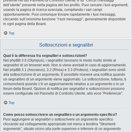
presente nel tuo Pannello di Controllo Utente, e su “Cerca i messaggi
dell’utente” presente nella pagina del tuo profilo. Puoi cercare i tuoi argomenti,
usando la pagina di ricerca avanzata, compilando i vari campi
opportunamente. Puoi comunque trovare rapidamente i tuoi messaggi,
cliccando sull’omonima funzione “I tuoi messaggi”, generalmente disponibile
in ogni pagina della Board.
Top
Sottoscrizioni e segnalibri
Qual è la differenza fra segnalibri e sottoscrizioni?
Nel phpBB 3.0 (Olympus), i segnalibri lavorano in modo molto simile ai
segnalibri di un browser web. Non si viene avvisati in caso di aggiornamento.
Nel phpBB 3.1 (Ascraeus), 3.2 (Rhea) e 3.3 (Proteus), i segnalibri sono simili
alla sottoscrizione di un argomento. È possibile ricevere una notifica quando
un segnalibro di un argomento viene aggiornato. La sottoscrizione, tuttavia, ti
comunicherà quando c’è un aggiornamento relativo a un argomento o in un
forum della Board. Opzioni di notifica per segnalibri e sottoscrizioni possono
essere configurate nel Pannello di Controllo Utente, alla voce “Preferenze”.
Top
Come posso sottoscrivere un segnalibro o un argomento specifico?
Puoi aggiungere ai segnalibri o sottoscrivere un argomento specifico
cliccando sul collegamento appropriato nel menu a tendina “Strumenti
argomento”, situato vicino alla parte superiore e inferiore di un argomento.