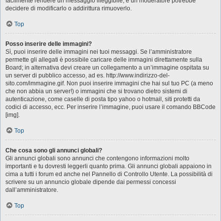
facilmente rendere un messaggio illeggibile, e un moderatore potrebbe
decidere di modificarlo o addirittura rimuoverlo.
Top
Posso inserire delle immagini?
Sì, puoi inserire delle immagini nei tuoi messaggi. Se l’amministratore
permette gli allegati è possibile caricare delle immagini direttamente sulla
Board; in alternativa devi creare un collegamento a un’immagine ospitata su
un server di pubblico accesso, ad es. http://www.indirizzo-del-
sito.com/immagine.gif. Non puoi inserire immagini che hai sul tuo PC (a meno
che non abbia un server!) o immagini che si trovano dietro sistemi di
autenticazione, come caselle di posta tipo yahoo o hotmail, siti protetti da
codici di accesso, ecc. Per inserire l’immagine, puoi usare il comando BBCode
[img].
Top
Che cosa sono gli annunci globali?
Gli annunci globali sono annunci che contengono informazioni molto
importanti e tu dovresti leggerli quanto prima. Gli annunci globali appaiono in
cima a tutti i forum ed anche nel Pannello di Controllo Utente. La possibilità di
scrivere su un annuncio globale dipende dai permessi concessi
dall’amministratore.
Top