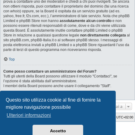
prova a contattare uno dei moderatori e chiedi a chi puoi rivolgerti. Se ancora
non ottieni risposta, puoi contattare il proprietario del dominio (fai una ricerca
con
whois
) oppure, se la Board è ospitata da un servizio gratuito (ad es.
yahoo, free.fr, f2s.com, ecc.), l’amministratore di tale servizio. Nota che phpBB
Limited e phpBB Store non hanno
assolutamente alcun controllo
e non
possono essere ritenuti responsabili di come, dove e da chi viene utilizzata
questa Board. È assolutamente inutile contattare phpBB Limited o phpBB
Store in relazione a qualsiasi questione legale
non direttamente collegata
al
sito phpBB.com, phpBB-Italia.it o al software phpBB stesso. I messaggi di
posta elettronica inviati a phpBB Limited o a phpBB Store riguardanti l’uso da
parte di terzi di questo programma non riceveranno risposta.
Top
Come posso contattare un amministratore del Forum?
Tutti gli utenti della Board possono utilizzare il modulo "Contattaci", se
l’opzione è stata abilitata dall’amministratore.
I membri della Board possono anche usare il collegamento "Staff".
Top
Questo sito utilizza cookie al fine di fornire la
Vai a
migliore navigazione possibile
Ulteriori informazioni
Indice
Cancella cookie
Tutti gli orari sono
UTC+02:00
Style Developer by ©
GTA game
Forum.
Accetto
Creato da
phpBB
® Forum Software © phpBB Limited