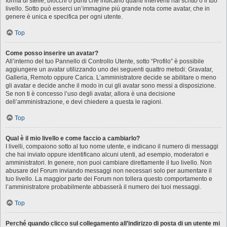
forma di stelle, blocchi o punti che indicano quanti interventi hai scritto o il tuo
livello. Sotto può esserci un’immagine più grande nota come avatar, che in
genere è unica e specifica per ogni utente.
Top
Come posso inserire un avatar?
All’interno del tuo Pannello di Controllo Utente, sotto “Profilo” è possibile
aggiungere un avatar utilizzando uno dei seguenti quattro metodi: Gravatar,
Galleria, Remoto oppure Carica. L’amministratore decide se abilitare o meno
gli avatar e decide anche il modo in cui gli avatar sono messi a disposizione.
Se non ti è concesso l’uso degli avatar, allora è una decisione
dell’amministrazione, e devi chiedere a questa le ragioni.
Top
Qual è il mio livello e come faccio a cambiarlo?
I livelli, compaiono sotto al tuo nome utente, e indicano il numero di messaggi
che hai inviato oppure identificano alcuni utenti, ad esempio, moderatori e
amministratori. In genere, non puoi cambiare direttamente il tuo livello. Non
abusare del Forum inviando messaggi non necessari solo per aumentare il
tuo livello. La maggior parte dei Forum non tollera questo comportamento e
l’amministratore probabilmente abbasserà il numero dei tuoi messaggi.
Top
Perché quando clicco sul collegamento all’indirizzo di posta di un utente mi