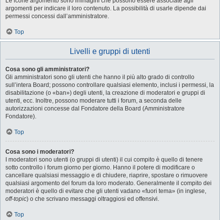
Le icone argomento sono immagini che possono essere associate agli
argomenti per indicare il loro contenuto. La possibilità di usarle dipende dai
permessi concessi dall’amministratore.
Top
Livelli e gruppi di utenti
Cosa sono gli amministratori?
Gli amministratori sono gli utenti che hanno il più alto grado di controllo
sull’intera Board; possono controllare qualsiasi elemento, inclusi i permessi, la
disabilitazione (o «ban») degli utenti, la creazione di moderatori e gruppi di
utenti, ecc. Inoltre, possono moderare tutti i forum, a seconda delle
autorizzazioni concesse dal Fondatore della Board (Amministratore
Fondatore).
Top
Cosa sono i moderatori?
I moderatori sono utenti (o gruppi di utenti) il cui compito è quello di tenere
sotto controllo i forum giorno per giorno. Hanno il potere di modificare o
cancellare qualsiasi messaggio e di chiudere, riaprire, spostare o rimuovere
qualsiasi argomento del forum da loro moderato. Generalmente il compito dei
moderatori è quello di evitare che gli utenti vadano «fuori tema» (in inglese,
off-topic
) o che scrivano messaggi oltraggiosi ed offensivi.
Top