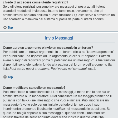
chiede di accedere come utente registrato?
Solo gli utenti registrati possono inviare messaggi di posta ad altri utenti
usando il modulo di invio posta interno (ammesso, ovviamente, che gli
amministratori abbiano abilitato questa funzione). Questo serve a prevenire un
uso scorretto o malevolo del sistema di posta da parte di utenti anonimi.
Top
Invio Messaggi
Come apro un argomento o invio un messaggio in un forum?
Per pubblicare un nuovo argomento in un forum, clicca su “Nuovo argomento”.
Per pubblicare una risposta ad un argomento, clicca su “Rispondi”. Potresti
avere bisogno di registrarti prima di poter inviare un messaggio: le tue funzioni
disponibili sono elencate in fondo alla pagina del forum o dell’argomento (la
lista
Puoi aprire nuovi argomenti
,
Puoi votare nei sondaggi
, ecc.).
Top
Come modifico o cancello un messaggio?
Puoi modificare o cancellare solo i tuoi messaggi, a meno che tu non sia un
amministratore o un moderatore. Puoi cancellare un messaggio premendo il
pulsante con la «X» nel messaggio che vuoi eliminare. Puoi modificare un
messaggio (a volte solo per un limitato periodo di tempo dopo il suo
inserimento) premendo il pulsante
modifica
nel messaggio in questione. Se
qualcuno ha già risposto al tuo messaggio, quando effettui una modifica,
potresti trovare del testo aggiunto dove viene indicato quante volte l’hai