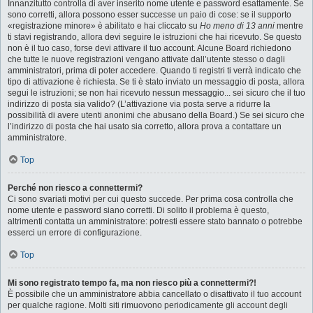
Innanzitutto controlla di aver inserito nome utente e password esattamente. Se
sono corretti, allora possono esser successe un paio di cose: se il supporto
«registrazione minore» è abilitato e hai cliccato su
Ho meno di 13 anni
mentre
ti stavi registrando, allora devi seguire le istruzioni che hai ricevuto. Se questo
non è il tuo caso, forse devi attivare il tuo account. Alcune Board richiedono
che tutte le nuove registrazioni vengano attivate dall’utente stesso o dagli
amministratori, prima di poter accedere. Quando ti registri ti verrà indicato che
tipo di attivazione è richiesta. Se ti è stato inviato un messaggio di posta, allora
segui le istruzioni; se non hai ricevuto nessun messaggio... sei sicuro che il tuo
indirizzo di posta sia valido? (L’attivazione via posta serve a ridurre la
possibilità di avere utenti anonimi che abusano della Board.) Se sei sicuro che
l’indirizzo di posta che hai usato sia corretto, allora prova a contattare un
amministratore.
Top
Perché non riesco a connettermi?
Ci sono svariati motivi per cui questo succede. Per prima cosa controlla che
nome utente e password siano corretti. Di solito il problema è questo,
altrimenti contatta un amministratore: potresti essere stato bannato o potrebbe
esserci un errore di configurazione.
Top
Mi sono registrato tempo fa, ma non riesco più a connettermi?!
È possibile che un amministratore abbia cancellato o disattivato il tuo account
per qualche ragione. Molti siti rimuovono periodicamente gli account degli