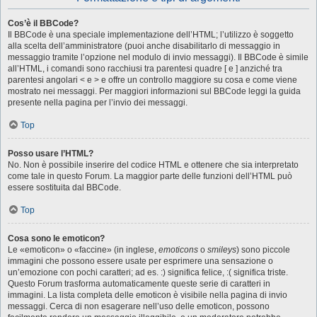
Cos’è il BBCode?
Il BBCode è una speciale implementazione dell’HTML; l’utilizzo è soggetto
alla scelta dell’amministratore (puoi anche disabilitarlo di messaggio in
messaggio tramite l’opzione nel modulo di invio messaggi). Il BBCode è simile
all’HTML, i comandi sono racchiusi tra parentesi quadre [ e ] anziché tra
parentesi angolari < e > e offre un controllo maggiore su cosa e come viene
mostrato nei messaggi. Per maggiori informazioni sul BBCode leggi la guida
presente nella pagina per l’invio dei messaggi.
Top
Posso usare l’HTML?
No. Non è possibile inserire del codice HTML e ottenere che sia interpretato
come tale in questo Forum. La maggior parte delle funzioni dell’HTML può
essere sostituita dal BBCode.
Top
Cosa sono le emoticon?
Le «emoticon» o «faccine» (in inglese,
emoticons
o
smileys
) sono piccole
immagini che possono essere usate per esprimere una sensazione o
un’emozione con pochi caratteri; ad es. :) significa felice, :( significa triste.
Questo Forum trasforma automaticamente queste serie di caratteri in
immagini. La lista completa delle emoticon è visibile nella pagina di invio
messaggi. Cerca di non esagerare nell’uso delle emoticon, possono