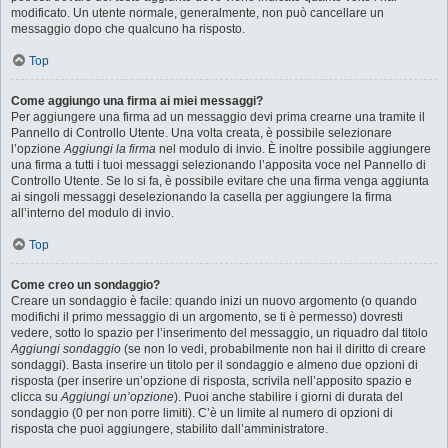
modificato. Un utente normale, generalmente, non può cancellare un
messaggio dopo che qualcuno ha risposto.
Top
Come aggiungo una firma ai miei messaggi?
Per aggiungere una firma ad un messaggio devi prima crearne una tramite il
Pannello di Controllo Utente. Una volta creata, è possibile selezionare
l’opzione
Aggiungi la firma
nel modulo di invio. È inoltre possibile aggiungere
una firma a tutti i tuoi messaggi selezionando l’apposita voce nel Pannello di
Controllo Utente. Se lo si fa, è possibile evitare che una firma venga aggiunta
ai singoli messaggi deselezionando la casella per aggiungere la firma
all’interno del modulo di invio.
Top
Come creo un sondaggio?
Creare un sondaggio è facile: quando inizi un nuovo argomento (o quando
modifichi il primo messaggio di un argomento, se ti è permesso) dovresti
vedere, sotto lo spazio per l’inserimento del messaggio, un riquadro dal titolo
Aggiungi sondaggio
(se non lo vedi, probabilmente non hai il diritto di creare
sondaggi). Basta inserire un titolo per il sondaggio e almeno due opzioni di
risposta (per inserire un’opzione di risposta, scrivila nell’apposito spazio e
clicca su
Aggiungi un’opzione
). Puoi anche stabilire i giorni di durata del
sondaggio (0 per non porre limiti). C’è un limite al numero di opzioni di
risposta che puoi aggiungere, stabilito dall’amministratore.