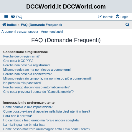
DCCWorld.it DCCWorld.com
FAQ
Iscriviti
Login
Indice
FAQ (Domande Frequenti)
Argomenti senza risposta
Argomenti attivi
e
FAQ (Domande Frequenti)
r
c
Connessione e registrazione
a
Perché devo registrarmi?
Che cosa è COPPA?
Perché non riesco a registrarmi?
Mi sono registrato ma non riesco a connettermi!
Perché non riesco a connettermi?
Mi sono registrato tempo fa, ma non riesco più a connettermi?!
Ho perso la mia password!
Perché vengo disconnesso automaticamente?
Che cosa provoca il comando “Cancella cookie”?
Impostazioni e preferenze utente
Come cambio le mie impostazioni?
Come posso evitare di apparire nella lista degli utenti in linea?
L’ora non è corretta!
Ho cambiato il fuso orario ma l’ora è ancora sbagliata
La mia lingua non è nella lista!
Come posso mostrare un’immagine sotto il mio nome utente?