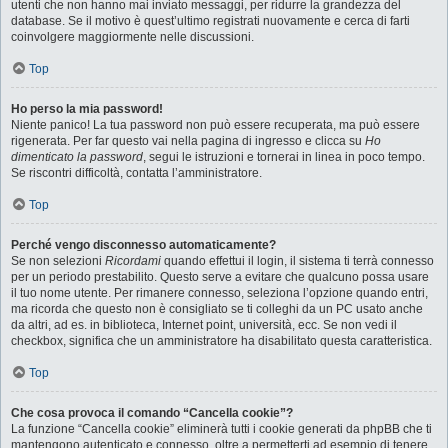
utenti che non hanno mai inviato messaggi, per ridurre la grandezza del
database. Se il motivo è quest’ultimo registrati nuovamente e cerca di farti
coinvolgere maggiormente nelle discussioni.
Top
Ho perso la mia password!
Niente panico! La tua password non può essere recuperata, ma può essere
rigenerata. Per far questo vai nella pagina di ingresso e clicca su
Ho
dimenticato la password
, segui le istruzioni e tornerai in linea in poco tempo.
Se riscontri difficoltà, contatta l’amministratore.
Top
Perché vengo disconnesso automaticamente?
Se non selezioni
Ricordami
quando effettui il login, il sistema ti terrà connesso
per un periodo prestabilito. Questo serve a evitare che qualcuno possa usare
il tuo nome utente. Per rimanere connesso, seleziona l’opzione quando entri,
ma ricorda che questo non è consigliato se ti colleghi da un PC usato anche
da altri, ad es. in biblioteca, Internet point, università, ecc. Se non vedi il
checkbox, significa che un amministratore ha disabilitato questa caratteristica.
Top
Che cosa provoca il comando “Cancella cookie”?
La funzione “Cancella cookie” eliminerà tutti i cookie generati da phpBB che ti
mantengono autenticato e connesso, oltre a permetterti ad esempio di tenere