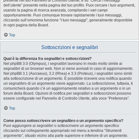
presente nel tuo Pannello di Controllo Utente, e su “Cerca i messaggi
dell’utente” presente nella pagina del tuo profilo. Puoi cercare i tuoi argomenti,
usando la pagina di ricerca avanzata, compilando i vari campi
opportunamente. Puoi comunque trovare rapidamente i tuoi messaggi,
cliccando sull’omonima funzione “I tuoi messaggi”, generalmente disponibile
in ogni pagina della Board.
Top
Sottoscrizioni e segnalibri
Qual è la differenza fra segnalibri e sottoscrizioni?
Nel phpBB 3.0 (Olympus), i segnalibri lavorano in modo molto simile ai
segnalibri di un browser web. Non si viene avvisati in caso di aggiornamento.
Nel phpBB 3.1 (Ascraeus), 3.2 (Rhea) e 3.3 (Proteus), i segnalibri sono simili
alla sottoscrizione di un argomento. È possibile ricevere una notifica quando
un segnalibro di un argomento viene aggiornato. La sottoscrizione, tuttavia, ti
comunicherà quando c’è un aggiornamento relativo a un argomento o in un
forum della Board. Opzioni di notifica per segnalibri e sottoscrizioni possono
essere configurate nel Pannello di Controllo Utente, alla voce “Preferenze”.
Top
Come posso sottoscrivere un segnalibro o un argomento specifico?
Puoi aggiungere ai segnalibri o sottoscrivere un argomento specifico
cliccando sul collegamento appropriato nel menu a tendina “Strumenti
argomento”, situato vicino alla parte superiore e inferiore di un argomento.