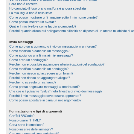
L’ora non è corretta!
Ho cambiato il fuso orario ma l’ora è ancora sbagliata
La mia lingua non è nella lista!
Come posso mostrare un’immagine sotto il mio nome utente?
Come posso inserire un avatar?
Qual è il mio livello e come faccio a cambiarlo?
Perché quando clicco sul collegamento all’indirizzo di posta di un utente mi chiede di
Invio Messaggi
Come apro un argomento o invio un messaggio in un forum?
Come modifico o cancello un messaggio?
Come aggiungo una firma ai miei messaggi?
Come creo un sondaggio?
Perché non è possibile aggiungere ulteriori opzioni del sondaggio?
Come modifico o cancello un sondaggio?
Perché non riesco ad accedere a un forum?
Perché non riesco ad aggiungere allegati?
Perché ho ricevuto un richiamo?
Come posso segnalare messaggi ai moderatori?
Che cos’è il pulsante “Salva” nella finestra di invio dei messaggi?
Perché il mio messaggio deve essere approvato?
Come posso spostare in cima un mio argomento?
Formattazione e tipi di argomenti
Cos’è il BBCode?
Posso usare l’HTML?
Cosa sono le emoticon?
Posso inserire delle immagini?
Che cosa sono gli annunci globali?