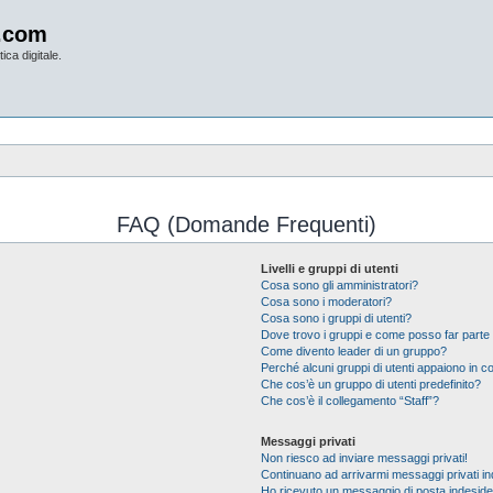
.com
ica digitale.
FAQ (Domande Frequenti)
Livelli e gruppi di utenti
Cosa sono gli amministratori?
Cosa sono i moderatori?
Cosa sono i gruppi di utenti?
Dove trovo i gruppi e come posso far parte 
Come divento leader di un gruppo?
Perché alcuni gruppi di utenti appaiono in col
Che cos’è un gruppo di utenti predefinito?
Che cos’è il collegamento “Staff”?
Messaggi privati
Non riesco ad inviare messaggi privati!
Continuano ad arrivarmi messaggi privati ind
Ho ricevuto un messaggio di posta indesid