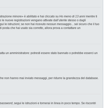
strazione minore» è abilitato e hai cliccato su
Ho meno di 13 anni
mentre ti
te le nuove registrazioni vengano attivate dall’utente stesso o dagli
egui le istruzioni; se non hai ricevuto nessun messaggio... sei sicuro che il tuo
di posta che hai usato sia corretto, allora prova a contattare un
tatta un amministratore: potresti essere stato bannato o potrebbe esserci un
i che non hanno mai inviato messaggi, per ridurre la grandezza del database.
 password
, segui le istruzioni e tornerai in linea in poco tempo. Se riscontri