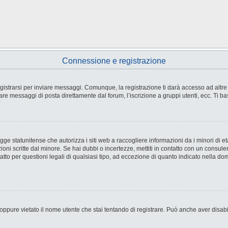
Connessione e registrazione
strarsi per inviare messaggi. Comunque, la registrazione ti darà accesso ad altre fu
are messaggi di posta direttamente dal forum, l’iscrizione a gruppi utenti, ecc. Ti ba
e statunitense che autorizza i siti web a raccogliere informazioni da i minori di età
ioni scritte dal minore. Se hai dubbi o incertezze, mettiti in contatto con un consul
tto per questioni legali di qualsiasi tipo, ad eccezione di quanto indicato nella d
ppure vietato il nome utente che stai tentando di registrare. Può anche aver disabilit