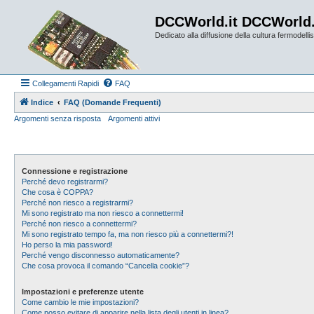
DCCWorld.it DCCWorld
Dedicato alla diffusione della cultura fermodellist
Collegamenti Rapidi
FAQ
Indice
FAQ (Domande Frequenti)
Argomenti senza risposta
Argomenti attivi
Connessione e registrazione
Perché devo registrarmi?
Che cosa è COPPA?
Perché non riesco a registrarmi?
Mi sono registrato ma non riesco a connettermi!
Perché non riesco a connettermi?
Mi sono registrato tempo fa, ma non riesco più a connettermi?!
Ho perso la mia password!
Perché vengo disconnesso automaticamente?
Che cosa provoca il comando “Cancella cookie”?
Impostazioni e preferenze utente
Come cambio le mie impostazioni?
Come posso evitare di apparire nella lista degli utenti in linea?