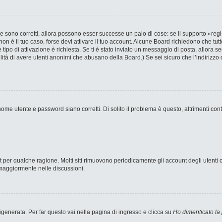
 sono corretti, allora possono esser successe un paio di cose: se il supporto «regi
 non è il tuo caso, forse devi attivare il tuo account. Alcune Board richiedono che tut
 tipo di attivazione è richiesta. Se ti è stato inviato un messaggio di posta, allora s
bilità di avere utenti anonimi che abusano della Board.) Se sei sicuro che l’indirizzo 
ome utente e password siano corretti. Di solito il problema è questo, altrimenti con
nt per qualche ragione. Molti siti rimuovono periodicamente gli account degli utent
 maggiormente nelle discussioni.
enerata. Per far questo vai nella pagina di ingresso e clicca su
Ho dimenticato la