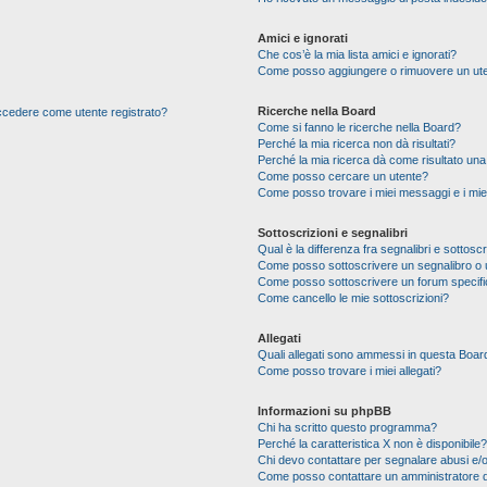
Amici e ignorati
Che cos’è la mia lista amici e ignorati?
Come posso aggiungere o rimuovere un utente
Ricerche nella Board
 accedere come utente registrato?
Come si fanno le ricerche nella Board?
Perché la mia ricerca non dà risultati?
Perché la mia ricerca dà come risultato un
Come posso cercare un utente?
Come posso trovare i miei messaggi e i mie
Sottoscrizioni e segnalibri
Qual è la differenza fra segnalibri e sottoscr
Come posso sottoscrivere un segnalibro o 
Come posso sottoscrivere un forum specif
Come cancello le mie sottoscrizioni?
Allegati
Quali allegati sono ammessi in questa Boar
Come posso trovare i miei allegati?
Informazioni su phpBB
Chi ha scritto questo programma?
Perché la caratteristica X non è disponibile?
Chi devo contattare per segnalare abusi e/o
Come posso contattare un amministratore 