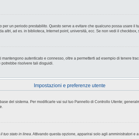
nesso per un periodo prestabilito. Questo serve a evitare che qualcuno possa usare i
ltri, ad es. in biblioteca, Internet point, università, ecc. Se non vedi il checkbox, 
i mantengono autenticato e connesso, oltre a permetterti ad esempio di tenere tracci
potrebbe risolvere tali disguidi.
Impostazioni e preferenze utente
atabase del sistema. Per modificarle vai sul tuo Pannello di Controllo Utente; gene
e.
l tuo stato in linea
. Attivando questa opzione, apparirai solo agli amministratori e a