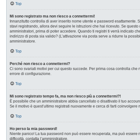
Top
Mi sono registrato ma non riesco a connettermi!
Innanzitutto controlla di aver inserito nome utente e password esattamente. Se
stavi registrando, allora devi seguire le istruzioni che hai ricevuto. Se questo
amministratori, prima di poter accedere. Quando ti registri ti verrà indicato che
indirizzo di posta sia valido? (L’attivazione via posta serve a ridurre la possi
amministratore.
Top
Perché non riesco a connettermi?
Ci sono svariati motivi per cui questo succede. Per prima cosa controlla che n
errore di configurazione.
Top
Mi sono registrato tempo fa, ma non riesco più a connettermi?!
È possibile che un amministratore abbia cancellato o disattivato il tuo accou
Se il motivo è quest’ultimo registrati nuovamente e cerca di farti coinvolgere
Top
Ho perso la mia password!
Niente panico! La tua password non può essere recuperata, ma può essere rig
difficoltà, contatta l’amministratore.