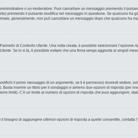
n amministratore o un moderatore. Puoi cancellare un messaggio premendo il pulsan
ento) premendo il pulsante
modifica
nel messaggio in questione. Se qualcuno ha già 
 normale, generalmente, non può cancellare un messaggio dopo che qualcuno ha ris
annello di Controllo Utente. Una volta creata, è possibile selezionare l’opzione
Ag
 Utente. Se lo si fa, è possibile evitare che una firma venga aggiunta ai singoli me
fichi il primo messaggio di un argomento, se ti è permesso) dovresti vedere, sotto
). Basta inserire un titolo per il sondaggio e almeno due opzioni di risposta (per ins
porre limiti). C’è un limite al numero di opzioni di risposta che puoi aggiungere, stab
 il bisogno di aggiungere ulteriori opzioni di risposta a quelle consentite, contatta