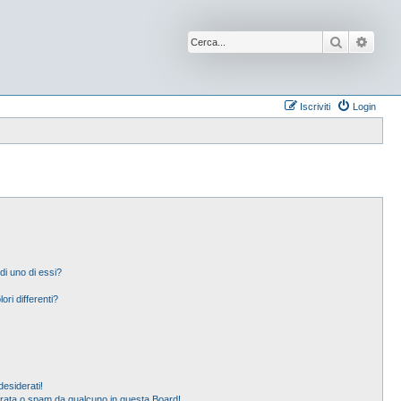
Cerca
Ricer
Iscriviti
Login
di uno di essi?
ori differenti?
esiderati!
erata o spam da qualcuno in questa Board!