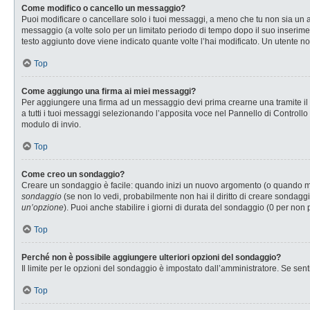
Come modifico o cancello un messaggio?
Puoi modificare o cancellare solo i tuoi messaggi, a meno che tu non sia u
messaggio (a volte solo per un limitato periodo di tempo dopo il suo inserim
testo aggiunto dove viene indicato quante volte l’hai modificato. Un utente
Top
Come aggiungo una firma ai miei messaggi?
Per aggiungere una firma ad un messaggio devi prima crearne una tramite il P
a tutti i tuoi messaggi selezionando l’apposita voce nel Pannello di Controllo
modulo di invio.
Top
Come creo un sondaggio?
Creare un sondaggio è facile: quando inizi un nuovo argomento (o quando modi
sondaggio
(se non lo vedi, probabilmente non hai il diritto di creare sondaggi
un’opzione
). Puoi anche stabilire i giorni di durata del sondaggio (0 per non 
Top
Perché non è possibile aggiungere ulteriori opzioni del sondaggio?
Il limite per le opzioni del sondaggio è impostato dall’amministratore. Se senti
Top