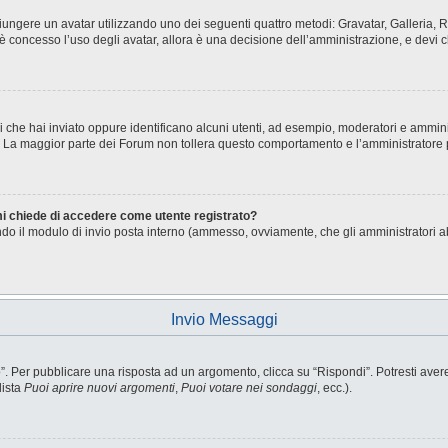
aggiungere un avatar utilizzando uno dei seguenti quattro metodi: Gravatar, Galleria
è concesso l’uso degli avatar, allora è una decisione dell’amministrazione, e devi c
i che hai inviato oppure identificano alcuni utenti, ad esempio, moderatori e ammini
o. La maggior parte dei Forum non tollera questo comportamento e l’amministratore
 mi chiede di accedere come utente registrato?
sando il modulo di invio posta interno (ammesso, ovviamente, che gli amministratori 
Invio Messaggi
Per pubblicare una risposta ad un argomento, clicca su “Rispondi”. Potresti avere b
lista
Puoi aprire nuovi argomenti
,
Puoi votare nei sondaggi
, ecc.).