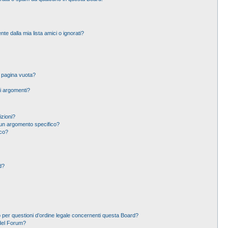
 dalla mia lista amici o ignorati?
a pagina vuota?
i argomenti?
izioni?
un argomento specifico?
ico?
d?
 per questioni d’ordine legale concernenti questa Board?
del Forum?