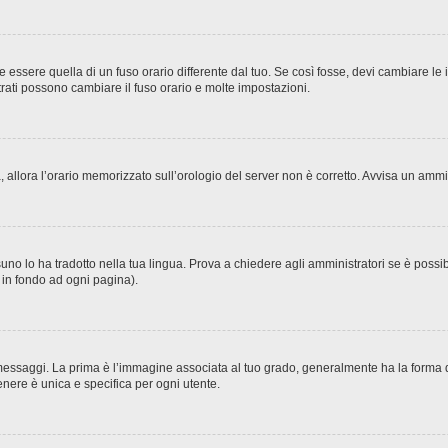
sere quella di un fuso orario differente dal tuo. Se così fosse, devi cambiare le imp
trati possono cambiare il fuso orario e molte impostazioni.
ta, allora l’orario memorizzato sull’orologio del server non è corretto. Avvisa un amm
no lo ha tradotto nella tua lingua. Prova a chiedere agli amministratori se è possibi
o in fondo ad ogni pagina).
ggi. La prima è l’immagine associata al tuo grado, generalmente ha la forma di stel
nere è unica e specifica per ogni utente.