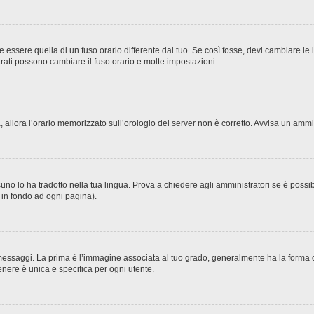
sere quella di un fuso orario differente dal tuo. Se così fosse, devi cambiare le imp
trati possono cambiare il fuso orario e molte impostazioni.
ta, allora l’orario memorizzato sull’orologio del server non è corretto. Avvisa un amm
no lo ha tradotto nella tua lingua. Prova a chiedere agli amministratori se è possibi
o in fondo ad ogni pagina).
ggi. La prima è l’immagine associata al tuo grado, generalmente ha la forma di stel
nere è unica e specifica per ogni utente.