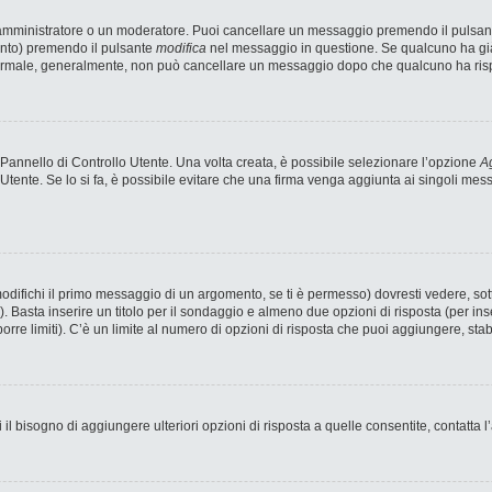
n amministratore o un moderatore. Puoi cancellare un messaggio premendo il pulsan
ento) premendo il pulsante
modifica
nel messaggio in questione. Se qualcuno ha già 
 normale, generalmente, non può cancellare un messaggio dopo che qualcuno ha ris
annello di Controllo Utente. Una volta creata, è possibile selezionare l’opzione
Ag
 Utente. Se lo si fa, è possibile evitare che una firma venga aggiunta ai singoli me
fichi il primo messaggio di un argomento, se ti è permesso) dovresti vedere, sotto
). Basta inserire un titolo per il sondaggio e almeno due opzioni di risposta (per ins
porre limiti). C’è un limite al numero di opzioni di risposta che puoi aggiungere, stab
 il bisogno di aggiungere ulteriori opzioni di risposta a quelle consentite, contatta