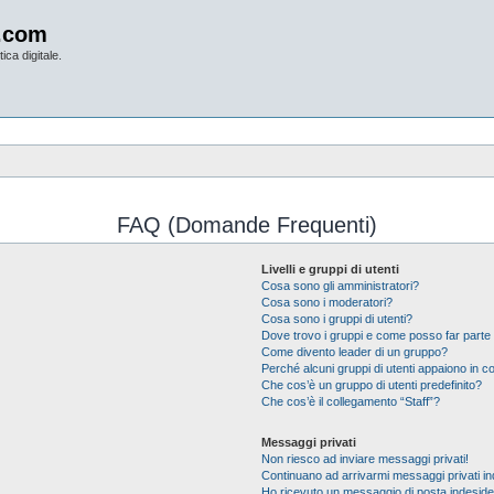
.com
ica digitale.
FAQ (Domande Frequenti)
Livelli e gruppi di utenti
Cosa sono gli amministratori?
Cosa sono i moderatori?
Cosa sono i gruppi di utenti?
Dove trovo i gruppi e come posso far parte 
Come divento leader di un gruppo?
Perché alcuni gruppi di utenti appaiono in col
Che cos’è un gruppo di utenti predefinito?
Che cos’è il collegamento “Staff”?
Messaggi privati
Non riesco ad inviare messaggi privati!
Continuano ad arrivarmi messaggi privati ind
Ho ricevuto un messaggio di posta indesid