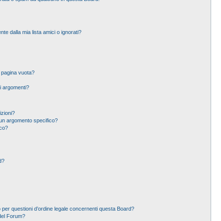
 dalla mia lista amici o ignorati?
a pagina vuota?
i argomenti?
izioni?
un argomento specifico?
ico?
d?
 per questioni d’ordine legale concernenti questa Board?
del Forum?