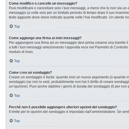
Come modifico o cancello un messaggio?
Puoi modificare o cancellare solo i tuoi messaggi, a meno che tu non sia u
messaggio (a volte solo per un limitato periodo di tempo dopo il suo inserim
testo aggiunto dove viene indicato quante volte l’hai modificato. Un utente
Top
Come aggiungo una firma ai miei messaggi?
Per aggiungere una firma ad un messaggio devi prima crearne una tramite il P
a tutti i tuoi messaggi selezionando l’apposita voce nel Pannello di Controllo
modulo di invio.
Top
Come creo un sondaggio?
Creare un sondaggio è facile: quando inizi un nuovo argomento (o quando modi
sondaggio
(se non lo vedi, probabilmente non hai il diritto di creare sondaggi
un’opzione
). Puoi anche stabilire i giorni di durata del sondaggio (0 per non 
Top
Perché non è possibile aggiungere ulteriori opzioni del sondaggio?
Il limite per le opzioni del sondaggio è impostato dall’amministratore. Se senti
Top