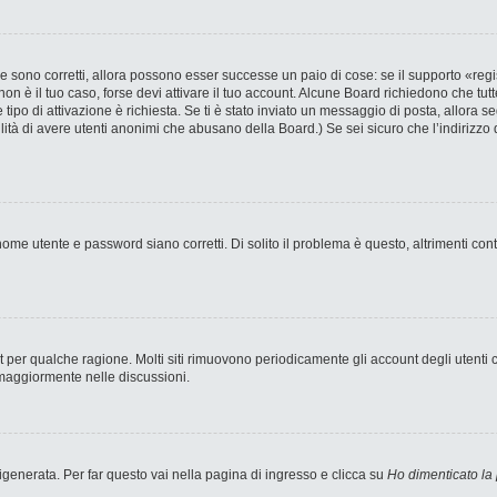
 sono corretti, allora possono esser successe un paio di cose: se il supporto «regi
 non è il tuo caso, forse devi attivare il tuo account. Alcune Board richiedono che tut
 tipo di attivazione è richiesta. Se ti è stato inviato un messaggio di posta, allora s
bilità di avere utenti anonimi che abusano della Board.) Se sei sicuro che l’indirizzo 
ome utente e password siano corretti. Di solito il problema è questo, altrimenti con
nt per qualche ragione. Molti siti rimuovono periodicamente gli account degli utent
 maggiormente nelle discussioni.
enerata. Per far questo vai nella pagina di ingresso e clicca su
Ho dimenticato la