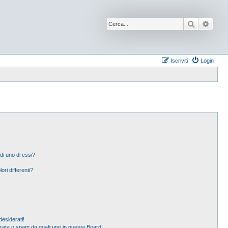
Cerca
Ricer
Iscriviti
Login
di uno di essi?
ori differenti?
esiderati!
erata o spam da qualcuno in questa Board!