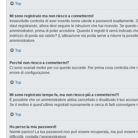
Top
Mi sono registrato ma non riesco a connettermi!
Innanzitutto controlla di aver inserito nome utente e password esattamente. Se
stavi registrando, allora devi seguire le istruzioni che hai ricevuto. Se questo
amministratori, prima di poter accedere. Quando ti registri ti verrà indicato che
indirizzo di posta sia valido? (L’attivazione via posta serve a ridurre la possi
amministratore.
Top
Perché non riesco a connettermi?
Ci sono svariati motivi per cui questo succede. Per prima cosa controlla che n
errore di configurazione.
Top
Mi sono registrato tempo fa, ma non riesco più a connettermi?!
È possibile che un amministratore abbia cancellato o disattivato il tuo accou
Se il motivo è quest’ultimo registrati nuovamente e cerca di farti coinvolgere
Top
Ho perso la mia password!
Niente panico! La tua password non può essere recuperata, ma può essere rig
difficoltà, contatta l’amministratore.