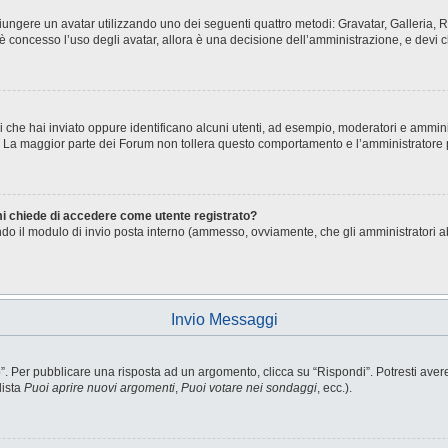
aggiungere un avatar utilizzando uno dei seguenti quattro metodi: Gravatar, Galleria
è concesso l’uso degli avatar, allora è una decisione dell’amministrazione, e devi c
i che hai inviato oppure identificano alcuni utenti, ad esempio, moderatori e ammini
o. La maggior parte dei Forum non tollera questo comportamento e l’amministratore
 mi chiede di accedere come utente registrato?
sando il modulo di invio posta interno (ammesso, ovviamente, che gli amministratori 
Invio Messaggi
Per pubblicare una risposta ad un argomento, clicca su “Rispondi”. Potresti avere b
lista
Puoi aprire nuovi argomenti
,
Puoi votare nei sondaggi
, ecc.).