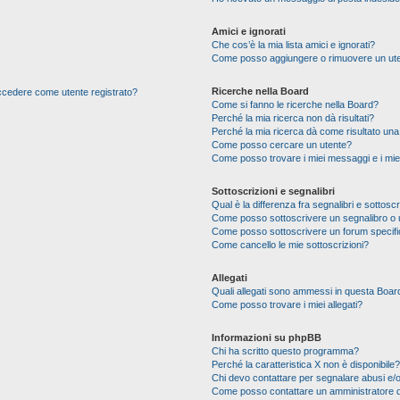
Amici e ignorati
Che cos’è la mia lista amici e ignorati?
Come posso aggiungere o rimuovere un utente
Ricerche nella Board
 accedere come utente registrato?
Come si fanno le ricerche nella Board?
Perché la mia ricerca non dà risultati?
Perché la mia ricerca dà come risultato un
Come posso cercare un utente?
Come posso trovare i miei messaggi e i mie
Sottoscrizioni e segnalibri
Qual è la differenza fra segnalibri e sottoscr
Come posso sottoscrivere un segnalibro o 
Come posso sottoscrivere un forum specif
Come cancello le mie sottoscrizioni?
Allegati
Quali allegati sono ammessi in questa Boar
Come posso trovare i miei allegati?
Informazioni su phpBB
Chi ha scritto questo programma?
Perché la caratteristica X non è disponibile?
Chi devo contattare per segnalare abusi e/o
Come posso contattare un amministratore 