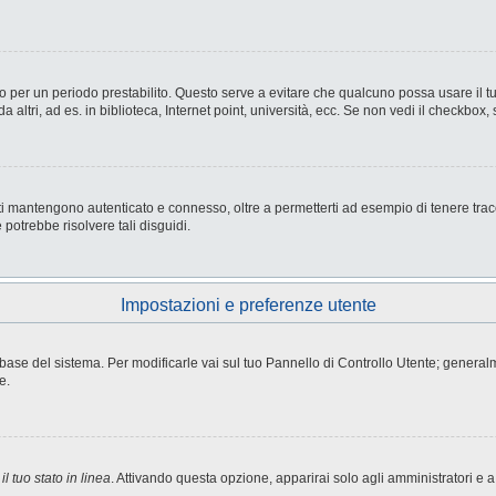
nesso per un periodo prestabilito. Questo serve a evitare che qualcuno possa usare i
ltri, ad es. in biblioteca, Internet point, università, ecc. Se non vedi il checkbox, 
i mantengono autenticato e connesso, oltre a permetterti ad esempio di tenere tracci
potrebbe risolvere tali disguidi.
Impostazioni e preferenze utente
atabase del sistema. Per modificarle vai sul tuo Pannello di Controllo Utente; gene
e.
l tuo stato in linea
. Attivando questa opzione, apparirai solo agli amministratori e a