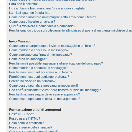
L’ora non è corretta!
Ho cambiato il fuso orario ma l’ora è ancora sbagliata
La mia lingua non è nella lista!
Come posso mostrare un’immagine sotto il mio nome utente?
Come posso inserire un avatar?
Qual è il mio livello e come faccio a cambiarlo?
Perché quando clicco sul collegamento all’indirizzo di posta di un utente mi chiede di
Invio Messaggi
Come apro un argomento o invio un messaggio in un forum?
Come modifico o cancello un messaggio?
Come aggiungo una firma ai miei messaggi?
Come creo un sondaggio?
Perché non è possibile aggiungere ulteriori opzioni del sondaggio?
Come modifico o cancello un sondaggio?
Perché non riesco ad accedere a un forum?
Perché non riesco ad aggiungere allegati?
Perché ho ricevuto un richiamo?
Come posso segnalare messaggi ai moderatori?
Che cos’è il pulsante “Salva” nella finestra di invio dei messaggi?
Perché il mio messaggio deve essere approvato?
Come posso spostare in cima un mio argomento?
Formattazione e tipi di argomenti
Cos’è il BBCode?
Posso usare l’HTML?
Cosa sono le emoticon?
Posso inserire delle immagini?
Che cosa sono gli annunci globali?