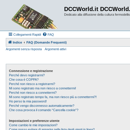
DCCWorld.it DCCWorld
Dedicato alla diffusione della cultura fermodellist
Collegamenti Rapidi
FAQ
Indice
FAQ (Domande Frequenti)
Argomenti senza risposta
Argomenti attivi
Connessione e registrazione
Perché devo registrarmi?
Che cosa è COPPA?
Perché non riesco a registrarmi?
Mi sono registrato ma non riesco a connettermi!
Perché non riesco a connettermi?
Mi sono registrato tempo fa, ma non riesco più a connettermi?!
Ho perso la mia password!
Perché vengo disconnesso automaticamente?
Che cosa provoca il comando “Cancella cookie”?
Impostazioni e preferenze utente
Come cambio le mie impostazioni?
Come posso evitare di apparire nella lista degli utenti in linea?