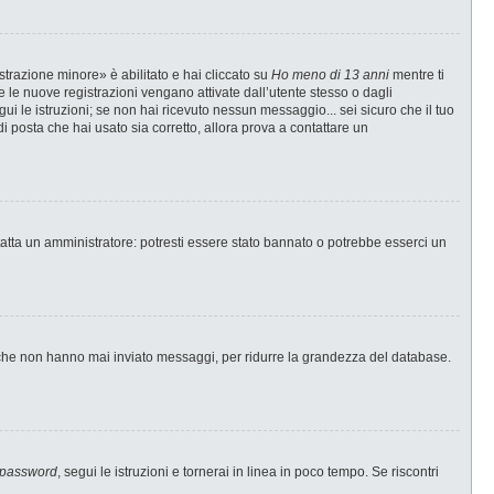
strazione minore» è abilitato e hai cliccato su
Ho meno di 13 anni
mentre ti
te le nuove registrazioni vengano attivate dall’utente stesso o dagli
egui le istruzioni; se non hai ricevuto nessun messaggio... sei sicuro che il tuo
di posta che hai usato sia corretto, allora prova a contattare un
tatta un amministratore: potresti essere stato bannato o potrebbe esserci un
i che non hanno mai inviato messaggi, per ridurre la grandezza del database.
 password
, segui le istruzioni e tornerai in linea in poco tempo. Se riscontri