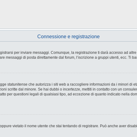
Connessione e registrazione
strarsi per inviare messaggi. Comunque, la registrazione ti darà accesso ad altre fu
are messaggi di posta direttamente dal forum, l’iscrizione a gruppi utenti, ecc. Ti ba
e statunitense che autorizza i siti web a raccogliere informazioni da i minori di età
ioni scritte dal minore. Se hai dubbi o incertezze, mettiti in contatto con un consul
tto per questioni legali di qualsiasi tipo, ad eccezione di quanto indicato nella d
ppure vietato il nome utente che stai tentando di registrare. Può anche aver disabilit