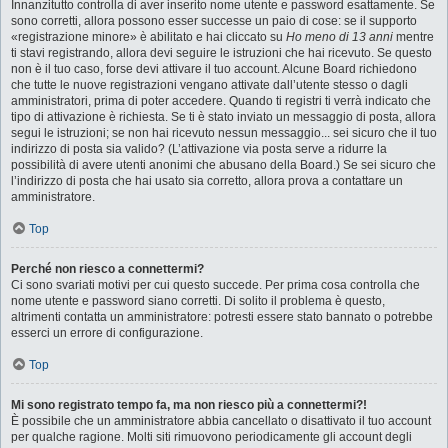
Innanzitutto controlla di aver inserito nome utente e password esattamente. Se
sono corretti, allora possono esser successe un paio di cose: se il supporto
«registrazione minore» è abilitato e hai cliccato su
Ho meno di 13 anni
mentre
ti stavi registrando, allora devi seguire le istruzioni che hai ricevuto. Se questo
non è il tuo caso, forse devi attivare il tuo account. Alcune Board richiedono
che tutte le nuove registrazioni vengano attivate dall’utente stesso o dagli
amministratori, prima di poter accedere. Quando ti registri ti verrà indicato che
tipo di attivazione è richiesta. Se ti è stato inviato un messaggio di posta, allora
segui le istruzioni; se non hai ricevuto nessun messaggio... sei sicuro che il tuo
indirizzo di posta sia valido? (L’attivazione via posta serve a ridurre la
possibilità di avere utenti anonimi che abusano della Board.) Se sei sicuro che
l’indirizzo di posta che hai usato sia corretto, allora prova a contattare un
amministratore.
Top
Perché non riesco a connettermi?
Ci sono svariati motivi per cui questo succede. Per prima cosa controlla che
nome utente e password siano corretti. Di solito il problema è questo,
altrimenti contatta un amministratore: potresti essere stato bannato o potrebbe
esserci un errore di configurazione.
Top
Mi sono registrato tempo fa, ma non riesco più a connettermi?!
È possibile che un amministratore abbia cancellato o disattivato il tuo account
per qualche ragione. Molti siti rimuovono periodicamente gli account degli