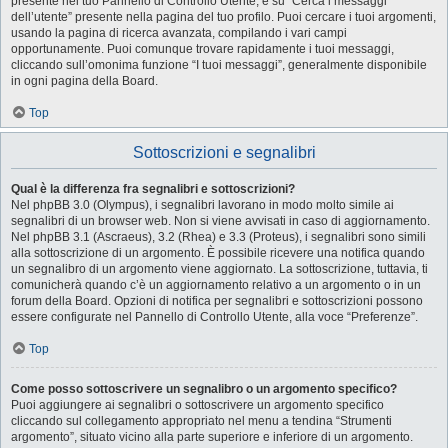
presente nel tuo Pannello di Controllo Utente, e su “Cerca i messaggi
dell’utente” presente nella pagina del tuo profilo. Puoi cercare i tuoi argomenti,
usando la pagina di ricerca avanzata, compilando i vari campi
opportunamente. Puoi comunque trovare rapidamente i tuoi messaggi,
cliccando sull’omonima funzione “I tuoi messaggi”, generalmente disponibile
in ogni pagina della Board.
Top
Sottoscrizioni e segnalibri
Qual è la differenza fra segnalibri e sottoscrizioni?
Nel phpBB 3.0 (Olympus), i segnalibri lavorano in modo molto simile ai
segnalibri di un browser web. Non si viene avvisati in caso di aggiornamento.
Nel phpBB 3.1 (Ascraeus), 3.2 (Rhea) e 3.3 (Proteus), i segnalibri sono simili
alla sottoscrizione di un argomento. È possibile ricevere una notifica quando
un segnalibro di un argomento viene aggiornato. La sottoscrizione, tuttavia, ti
comunicherà quando c’è un aggiornamento relativo a un argomento o in un
forum della Board. Opzioni di notifica per segnalibri e sottoscrizioni possono
essere configurate nel Pannello di Controllo Utente, alla voce “Preferenze”.
Top
Come posso sottoscrivere un segnalibro o un argomento specifico?
Puoi aggiungere ai segnalibri o sottoscrivere un argomento specifico
cliccando sul collegamento appropriato nel menu a tendina “Strumenti
argomento”, situato vicino alla parte superiore e inferiore di un argomento.