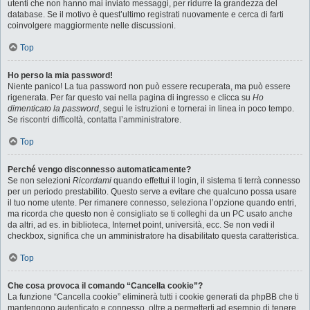
utenti che non hanno mai inviato messaggi, per ridurre la grandezza del
database. Se il motivo è quest’ultimo registrati nuovamente e cerca di farti
coinvolgere maggiormente nelle discussioni.
Top
Ho perso la mia password!
Niente panico! La tua password non può essere recuperata, ma può essere
rigenerata. Per far questo vai nella pagina di ingresso e clicca su
Ho
dimenticato la password
, segui le istruzioni e tornerai in linea in poco tempo.
Se riscontri difficoltà, contatta l’amministratore.
Top
Perché vengo disconnesso automaticamente?
Se non selezioni
Ricordami
quando effettui il login, il sistema ti terrà connesso
per un periodo prestabilito. Questo serve a evitare che qualcuno possa usare
il tuo nome utente. Per rimanere connesso, seleziona l’opzione quando entri,
ma ricorda che questo non è consigliato se ti colleghi da un PC usato anche
da altri, ad es. in biblioteca, Internet point, università, ecc. Se non vedi il
checkbox, significa che un amministratore ha disabilitato questa caratteristica.
Top
Che cosa provoca il comando “Cancella cookie”?
La funzione “Cancella cookie” eliminerà tutti i cookie generati da phpBB che ti
mantengono autenticato e connesso, oltre a permetterti ad esempio di tenere