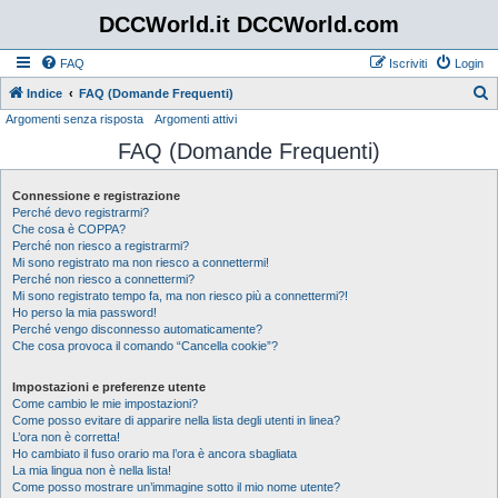
DCCWorld.it DCCWorld.com
FAQ
Iscriviti
Login
Indice
FAQ (Domande Frequenti)
Argomenti senza risposta
Argomenti attivi
e
FAQ (Domande Frequenti)
r
c
Connessione e registrazione
a
Perché devo registrarmi?
Che cosa è COPPA?
Perché non riesco a registrarmi?
Mi sono registrato ma non riesco a connettermi!
Perché non riesco a connettermi?
Mi sono registrato tempo fa, ma non riesco più a connettermi?!
Ho perso la mia password!
Perché vengo disconnesso automaticamente?
Che cosa provoca il comando “Cancella cookie”?
Impostazioni e preferenze utente
Come cambio le mie impostazioni?
Come posso evitare di apparire nella lista degli utenti in linea?
L’ora non è corretta!
Ho cambiato il fuso orario ma l’ora è ancora sbagliata
La mia lingua non è nella lista!
Come posso mostrare un’immagine sotto il mio nome utente?