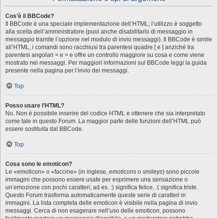
Cos’è il BBCode?
Il BBCode è una speciale implementazione dell’HTML; l’utilizzo è soggetto
alla scelta dell’amministratore (puoi anche disabilitarlo di messaggio in
messaggio tramite l’opzione nel modulo di invio messaggi). Il BBCode è simile
all’HTML, i comandi sono racchiusi tra parentesi quadre [ e ] anziché tra
parentesi angolari < e > e offre un controllo maggiore su cosa e come viene
mostrato nei messaggi. Per maggiori informazioni sul BBCode leggi la guida
presente nella pagina per l’invio dei messaggi.
Top
Posso usare l’HTML?
No. Non è possibile inserire del codice HTML e ottenere che sia interpretato
come tale in questo Forum. La maggior parte delle funzioni dell’HTML può
essere sostituita dal BBCode.
Top
Cosa sono le emoticon?
Le «emoticon» o «faccine» (in inglese,
emoticons
o
smileys
) sono piccole
immagini che possono essere usate per esprimere una sensazione o
un’emozione con pochi caratteri; ad es. :) significa felice, :( significa triste.
Questo Forum trasforma automaticamente queste serie di caratteri in
immagini. La lista completa delle emoticon è visibile nella pagina di invio
messaggi. Cerca di non esagerare nell’uso delle emoticon, possono