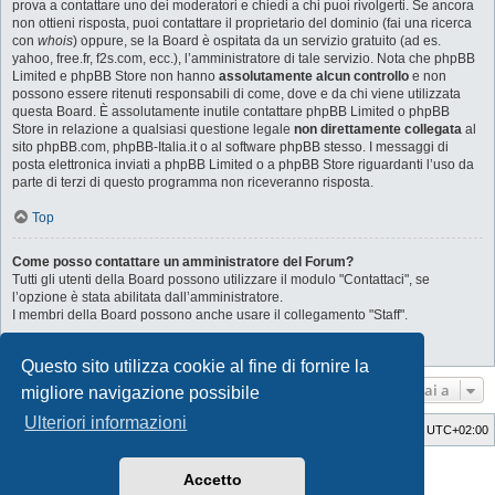
prova a contattare uno dei moderatori e chiedi a chi puoi rivolgerti. Se ancora
non ottieni risposta, puoi contattare il proprietario del dominio (fai una ricerca
con
whois
) oppure, se la Board è ospitata da un servizio gratuito (ad es.
yahoo, free.fr, f2s.com, ecc.), l’amministratore di tale servizio. Nota che phpBB
Limited e phpBB Store non hanno
assolutamente alcun controllo
e non
possono essere ritenuti responsabili di come, dove e da chi viene utilizzata
questa Board. È assolutamente inutile contattare phpBB Limited o phpBB
Store in relazione a qualsiasi questione legale
non direttamente collegata
al
sito phpBB.com, phpBB-Italia.it o al software phpBB stesso. I messaggi di
posta elettronica inviati a phpBB Limited o a phpBB Store riguardanti l’uso da
parte di terzi di questo programma non riceveranno risposta.
Top
Come posso contattare un amministratore del Forum?
Tutti gli utenti della Board possono utilizzare il modulo "Contattaci", se
l’opzione è stata abilitata dall’amministratore.
I membri della Board possono anche usare il collegamento "Staff".
Top
Questo sito utilizza cookie al fine di fornire la
Vai a
migliore navigazione possibile
Ulteriori informazioni
Indice
Cancella cookie
Tutti gli orari sono
UTC+02:00
Style Developer by ©
GTA game
Forum.
Accetto
Creato da
phpBB
® Forum Software © phpBB Limited