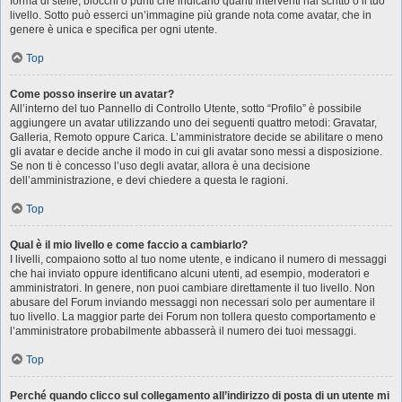
forma di stelle, blocchi o punti che indicano quanti interventi hai scritto o il tuo
livello. Sotto può esserci un’immagine più grande nota come avatar, che in
genere è unica e specifica per ogni utente.
Top
Come posso inserire un avatar?
All’interno del tuo Pannello di Controllo Utente, sotto “Profilo” è possibile
aggiungere un avatar utilizzando uno dei seguenti quattro metodi: Gravatar,
Galleria, Remoto oppure Carica. L’amministratore decide se abilitare o meno
gli avatar e decide anche il modo in cui gli avatar sono messi a disposizione.
Se non ti è concesso l’uso degli avatar, allora è una decisione
dell’amministrazione, e devi chiedere a questa le ragioni.
Top
Qual è il mio livello e come faccio a cambiarlo?
I livelli, compaiono sotto al tuo nome utente, e indicano il numero di messaggi
che hai inviato oppure identificano alcuni utenti, ad esempio, moderatori e
amministratori. In genere, non puoi cambiare direttamente il tuo livello. Non
abusare del Forum inviando messaggi non necessari solo per aumentare il
tuo livello. La maggior parte dei Forum non tollera questo comportamento e
l’amministratore probabilmente abbasserà il numero dei tuoi messaggi.
Top
Perché quando clicco sul collegamento all’indirizzo di posta di un utente mi