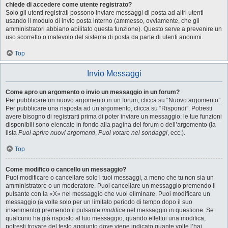
chiede di accedere come utente registrato?
Solo gli utenti registrati possono inviare messaggi di posta ad altri utenti
usando il modulo di invio posta interno (ammesso, ovviamente, che gli
amministratori abbiano abilitato questa funzione). Questo serve a prevenire un
uso scorretto o malevolo del sistema di posta da parte di utenti anonimi.
Top
Invio Messaggi
Come apro un argomento o invio un messaggio in un forum?
Per pubblicare un nuovo argomento in un forum, clicca su “Nuovo argomento”.
Per pubblicare una risposta ad un argomento, clicca su “Rispondi”. Potresti
avere bisogno di registrarti prima di poter inviare un messaggio: le tue funzioni
disponibili sono elencate in fondo alla pagina del forum o dell’argomento (la
lista
Puoi aprire nuovi argomenti
,
Puoi votare nei sondaggi
, ecc.).
Top
Come modifico o cancello un messaggio?
Puoi modificare o cancellare solo i tuoi messaggi, a meno che tu non sia un
amministratore o un moderatore. Puoi cancellare un messaggio premendo il
pulsante con la «X» nel messaggio che vuoi eliminare. Puoi modificare un
messaggio (a volte solo per un limitato periodo di tempo dopo il suo
inserimento) premendo il pulsante
modifica
nel messaggio in questione. Se
qualcuno ha già risposto al tuo messaggio, quando effettui una modifica,
potresti trovare del testo aggiunto dove viene indicato quante volte l’hai