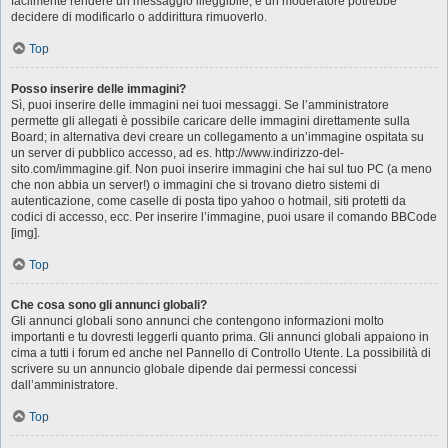
facilmente rendere un messaggio illeggibile, e un moderatore potrebbe
decidere di modificarlo o addirittura rimuoverlo.
Top
Posso inserire delle immagini?
Sì, puoi inserire delle immagini nei tuoi messaggi. Se l’amministratore
permette gli allegati è possibile caricare delle immagini direttamente sulla
Board; in alternativa devi creare un collegamento a un’immagine ospitata su
un server di pubblico accesso, ad es. http://www.indirizzo-del-
sito.com/immagine.gif. Non puoi inserire immagini che hai sul tuo PC (a meno
che non abbia un server!) o immagini che si trovano dietro sistemi di
autenticazione, come caselle di posta tipo yahoo o hotmail, siti protetti da
codici di accesso, ecc. Per inserire l’immagine, puoi usare il comando BBCode
[img].
Top
Che cosa sono gli annunci globali?
Gli annunci globali sono annunci che contengono informazioni molto
importanti e tu dovresti leggerli quanto prima. Gli annunci globali appaiono in
cima a tutti i forum ed anche nel Pannello di Controllo Utente. La possibilità di
scrivere su un annuncio globale dipende dai permessi concessi
dall’amministratore.
Top