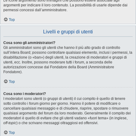
Le icone argomento sono immagini che possono essere associate agli
argomenti per indicare il loro contenuto. La possibilità di usarle dipende dai
permessi concessi dall’amministratore.
Top
Livelli e gruppi di utenti
Cosa sono gli amministratori?
Gli amministratori sono gli utenti che hanno il più alto grado di controllo
sull’intera Board; possono controllare qualsiasi elemento, inclusi i permessi, la
disabilitazione (o «ban») degli utenti, la creazione di moderatori e gruppi di
utenti, ecc. Inoltre, possono moderare tutti i forum, a seconda delle
autorizzazioni concesse dal Fondatore della Board (Amministratore
Fondatore).
Top
Cosa sono i moderatori?
I moderatori sono utenti (o gruppi di utenti) il cui compito è quello di tenere
sotto controllo i forum giorno per giorno. Hanno il potere di modificare o
cancellare qualsiasi messaggio e di chiudere, riaprire, spostare o rimuovere
qualsiasi argomento del forum da loro moderato. Generalmente il compito dei
moderatori è quello di evitare che gli utenti vadano «fuori tema» (in inglese,
off-topic
) o che scrivano messaggi oltraggiosi ed offensivi.
Top