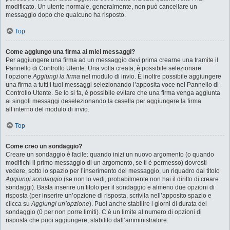
modificato. Un utente normale, generalmente, non può cancellare un
messaggio dopo che qualcuno ha risposto.
Top
Come aggiungo una firma ai miei messaggi?
Per aggiungere una firma ad un messaggio devi prima crearne una tramite il
Pannello di Controllo Utente. Una volta creata, è possibile selezionare
l’opzione
Aggiungi la firma
nel modulo di invio. È inoltre possibile aggiungere
una firma a tutti i tuoi messaggi selezionando l’apposita voce nel Pannello di
Controllo Utente. Se lo si fa, è possibile evitare che una firma venga aggiunta
ai singoli messaggi deselezionando la casella per aggiungere la firma
all’interno del modulo di invio.
Top
Come creo un sondaggio?
Creare un sondaggio è facile: quando inizi un nuovo argomento (o quando
modifichi il primo messaggio di un argomento, se ti è permesso) dovresti
vedere, sotto lo spazio per l’inserimento del messaggio, un riquadro dal titolo
Aggiungi sondaggio
(se non lo vedi, probabilmente non hai il diritto di creare
sondaggi). Basta inserire un titolo per il sondaggio e almeno due opzioni di
risposta (per inserire un’opzione di risposta, scrivila nell’apposito spazio e
clicca su
Aggiungi un’opzione
). Puoi anche stabilire i giorni di durata del
sondaggio (0 per non porre limiti). C’è un limite al numero di opzioni di
risposta che puoi aggiungere, stabilito dall’amministratore.