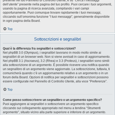
presente nel tuo Pannello di Controllo Utente, e su “Cerca i messaggi
dell’utente” presente nella pagina del tuo profilo. Puoi cercare i tuoi argomenti,
usando la pagina di ricerca avanzata, compilando i vari campi
opportunamente. Puoi comunque trovare rapidamente i tuoi messaggi,
cliccando sull’omonima funzione “I tuoi messaggi”, generalmente disponibile
in ogni pagina della Board.
Top
Sottoscrizioni e segnalibri
Qual è la differenza fra segnalibri e sottoscrizioni?
Nel phpBB 3.0 (Olympus), i segnalibri lavorano in modo molto simile ai
segnalibri di un browser web. Non si viene avvisati in caso di aggiornamento.
Nel phpBB 3.1 (Ascraeus), 3.2 (Rhea) e 3.3 (Proteus), i segnalibri sono simili
alla sottoscrizione di un argomento. È possibile ricevere una notifica quando
un segnalibro di un argomento viene aggiornato. La sottoscrizione, tuttavia, ti
comunicherà quando c’è un aggiornamento relativo a un argomento o in un
forum della Board. Opzioni di notifica per segnalibri e sottoscrizioni possono
essere configurate nel Pannello di Controllo Utente, alla voce “Preferenze”.
Top
Come posso sottoscrivere un segnalibro o un argomento specifico?
Puoi aggiungere ai segnalibri o sottoscrivere un argomento specifico
cliccando sul collegamento appropriato nel menu a tendina “Strumenti
argomento”, situato vicino alla parte superiore e inferiore di un argomento.