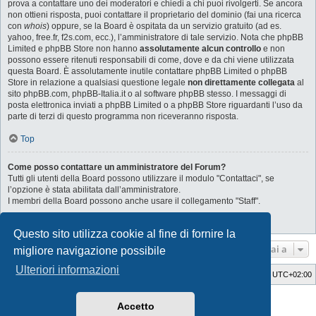
prova a contattare uno dei moderatori e chiedi a chi puoi rivolgerti. Se ancora
non ottieni risposta, puoi contattare il proprietario del dominio (fai una ricerca
con
whois
) oppure, se la Board è ospitata da un servizio gratuito (ad es.
yahoo, free.fr, f2s.com, ecc.), l’amministratore di tale servizio. Nota che phpBB
Limited e phpBB Store non hanno
assolutamente alcun controllo
e non
possono essere ritenuti responsabili di come, dove e da chi viene utilizzata
questa Board. È assolutamente inutile contattare phpBB Limited o phpBB
Store in relazione a qualsiasi questione legale
non direttamente collegata
al
sito phpBB.com, phpBB-Italia.it o al software phpBB stesso. I messaggi di
posta elettronica inviati a phpBB Limited o a phpBB Store riguardanti l’uso da
parte di terzi di questo programma non riceveranno risposta.
Top
Come posso contattare un amministratore del Forum?
Tutti gli utenti della Board possono utilizzare il modulo "Contattaci", se
l’opzione è stata abilitata dall’amministratore.
I membri della Board possono anche usare il collegamento "Staff".
Top
Questo sito utilizza cookie al fine di fornire la
Vai a
migliore navigazione possibile
Ulteriori informazioni
Indice
Cancella cookie
Tutti gli orari sono
UTC+02:00
Style Developer by ©
GTA game
Forum.
Accetto
Creato da
phpBB
® Forum Software © phpBB Limited