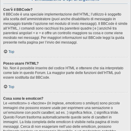
Cos’è il BBCode?
Il BBCode è una speciale implementazione dell’HTML; l’utilizzo è soggetto
alla scelta dell’amministratore (puoi anche disabilitarlo di messaggio in
messaggio tramite l’opzione nel modulo di invio messaggi). Il BBCode è simile
all’HTML, i comandi sono racchiusi tra parentesi quadre [ e ] anziché tra
parentesi angolari < e > e offre un controllo maggiore su cosa e come viene
mostrato nei messaggi. Per maggiori informazioni sul BBCode leggi la guida
presente nella pagina per l’invio dei messaggi.
Top
Posso usare l’HTML?
No. Non è possibile inserire del codice HTML e ottenere che sia interpretato
come tale in questo Forum. La maggior parte delle funzioni dell’HTML può
essere sostituita dal BBCode.
Top
Cosa sono le emoticon?
Le «emoticon» o «faccine» (in inglese,
emoticons
o
smileys
) sono piccole
immagini che possono essere usate per esprimere una sensazione o
un’emozione con pochi caratteri; ad es. :) significa felice, :( significa triste.
Questo Forum trasforma automaticamente queste serie di caratteri in
immagini. La lista completa delle emoticon è visibile nella pagina di invio
messaggi. Cerca di non esagerare nell’uso delle emoticon, possono