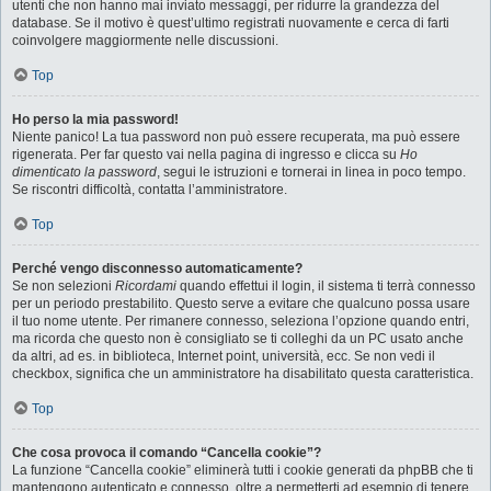
utenti che non hanno mai inviato messaggi, per ridurre la grandezza del
database. Se il motivo è quest’ultimo registrati nuovamente e cerca di farti
coinvolgere maggiormente nelle discussioni.
Top
Ho perso la mia password!
Niente panico! La tua password non può essere recuperata, ma può essere
rigenerata. Per far questo vai nella pagina di ingresso e clicca su
Ho
dimenticato la password
, segui le istruzioni e tornerai in linea in poco tempo.
Se riscontri difficoltà, contatta l’amministratore.
Top
Perché vengo disconnesso automaticamente?
Se non selezioni
Ricordami
quando effettui il login, il sistema ti terrà connesso
per un periodo prestabilito. Questo serve a evitare che qualcuno possa usare
il tuo nome utente. Per rimanere connesso, seleziona l’opzione quando entri,
ma ricorda che questo non è consigliato se ti colleghi da un PC usato anche
da altri, ad es. in biblioteca, Internet point, università, ecc. Se non vedi il
checkbox, significa che un amministratore ha disabilitato questa caratteristica.
Top
Che cosa provoca il comando “Cancella cookie”?
La funzione “Cancella cookie” eliminerà tutti i cookie generati da phpBB che ti
mantengono autenticato e connesso, oltre a permetterti ad esempio di tenere