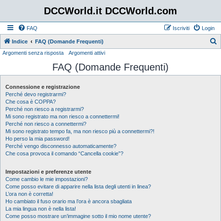
DCCWorld.it DCCWorld.com
FAQ
Iscriviti
Login
Indice
FAQ (Domande Frequenti)
Argomenti senza risposta
Argomenti attivi
e
FAQ (Domande Frequenti)
r
c
Connessione e registrazione
a
Perché devo registrarmi?
Che cosa è COPPA?
Perché non riesco a registrarmi?
Mi sono registrato ma non riesco a connettermi!
Perché non riesco a connettermi?
Mi sono registrato tempo fa, ma non riesco più a connettermi?!
Ho perso la mia password!
Perché vengo disconnesso automaticamente?
Che cosa provoca il comando “Cancella cookie”?
Impostazioni e preferenze utente
Come cambio le mie impostazioni?
Come posso evitare di apparire nella lista degli utenti in linea?
L’ora non è corretta!
Ho cambiato il fuso orario ma l’ora è ancora sbagliata
La mia lingua non è nella lista!
Come posso mostrare un’immagine sotto il mio nome utente?