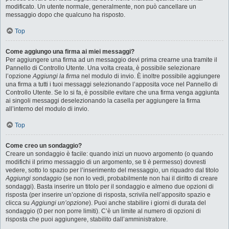
modificato. Un utente normale, generalmente, non può cancellare un
messaggio dopo che qualcuno ha risposto.
Top
Come aggiungo una firma ai miei messaggi?
Per aggiungere una firma ad un messaggio devi prima crearne una tramite il
Pannello di Controllo Utente. Una volta creata, è possibile selezionare
l’opzione
Aggiungi la firma
nel modulo di invio. È inoltre possibile aggiungere
una firma a tutti i tuoi messaggi selezionando l’apposita voce nel Pannello di
Controllo Utente. Se lo si fa, è possibile evitare che una firma venga aggiunta
ai singoli messaggi deselezionando la casella per aggiungere la firma
all’interno del modulo di invio.
Top
Come creo un sondaggio?
Creare un sondaggio è facile: quando inizi un nuovo argomento (o quando
modifichi il primo messaggio di un argomento, se ti è permesso) dovresti
vedere, sotto lo spazio per l’inserimento del messaggio, un riquadro dal titolo
Aggiungi sondaggio
(se non lo vedi, probabilmente non hai il diritto di creare
sondaggi). Basta inserire un titolo per il sondaggio e almeno due opzioni di
risposta (per inserire un’opzione di risposta, scrivila nell’apposito spazio e
clicca su
Aggiungi un’opzione
). Puoi anche stabilire i giorni di durata del
sondaggio (0 per non porre limiti). C’è un limite al numero di opzioni di
risposta che puoi aggiungere, stabilito dall’amministratore.