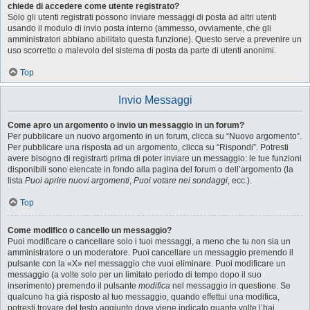
chiede di accedere come utente registrato?
Solo gli utenti registrati possono inviare messaggi di posta ad altri utenti
usando il modulo di invio posta interno (ammesso, ovviamente, che gli
amministratori abbiano abilitato questa funzione). Questo serve a prevenire un
uso scorretto o malevolo del sistema di posta da parte di utenti anonimi.
Top
Invio Messaggi
Come apro un argomento o invio un messaggio in un forum?
Per pubblicare un nuovo argomento in un forum, clicca su “Nuovo argomento”.
Per pubblicare una risposta ad un argomento, clicca su “Rispondi”. Potresti
avere bisogno di registrarti prima di poter inviare un messaggio: le tue funzioni
disponibili sono elencate in fondo alla pagina del forum o dell’argomento (la
lista
Puoi aprire nuovi argomenti
,
Puoi votare nei sondaggi
, ecc.).
Top
Come modifico o cancello un messaggio?
Puoi modificare o cancellare solo i tuoi messaggi, a meno che tu non sia un
amministratore o un moderatore. Puoi cancellare un messaggio premendo il
pulsante con la «X» nel messaggio che vuoi eliminare. Puoi modificare un
messaggio (a volte solo per un limitato periodo di tempo dopo il suo
inserimento) premendo il pulsante
modifica
nel messaggio in questione. Se
qualcuno ha già risposto al tuo messaggio, quando effettui una modifica,
potresti trovare del testo aggiunto dove viene indicato quante volte l’hai