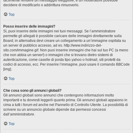
facilmente rendere un messaggio illeggibile, e un moderatore potrebbe
decidere di modificarlo o addirittura rimuoverlo.
Top
Posso inserire delle immagini?
Sì, puoi inserire delle immagini nei tuoi messaggi. Se l’amministratore
permette gli allegati è possibile caricare delle immagini direttamente sulla
Board; in alternativa devi creare un collegamento a un’immagine ospitata su
un server di pubblico accesso, ad es. http://www.indirizzo-del-
sito.com/immagine.gif. Non puoi inserire immagini che hai sul tuo PC (a meno
che non abbia un server!) o immagini che si trovano dietro sistemi di
autenticazione, come caselle di posta tipo yahoo o hotmail, siti protetti da
codici di accesso, ecc. Per inserire l’immagine, puoi usare il comando BBCode
[img].
Top
Che cosa sono gli annunci globali?
Gli annunci globali sono annunci che contengono informazioni molto
importanti e tu dovresti leggerli quanto prima. Gli annunci globali appaiono in
cima a tutti i forum ed anche nel Pannello di Controllo Utente. La possibilità di
scrivere su un annuncio globale dipende dai permessi concessi
dall’amministratore.
Top