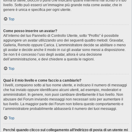
forma di stelle, blocchi o punti che indicano quanti interventi hai scritto o il tuo
livello. Sotto può esserci un’immagine più grande nota come avatar, che in
genere è unica e specifica per ogni utente.
Top
Come posso inserire un avatar?
All’interno del tuo Pannello di Controllo Utente, sotto “Profilo” è possibile
aggiungere un avatar utilizzando uno dei seguenti quattro metodi: Gravatar,
Galleria, Remoto oppure Carica. L’amministratore decide se abilitare o meno
gli avatar e decide anche il modo in cui gli avatar sono messi a disposizione.
Se non ti è concesso l’uso degli avatar, allora è una decisione
dell’amministrazione, e devi chiedere a questa le ragioni.
Top
Qual è il mio livello e come faccio a cambiarlo?
I livelli, compaiono sotto al tuo nome utente, e indicano il numero di messaggi
che hai inviato oppure identificano alcuni utenti, ad esempio, moderatori e
amministratori. In genere, non puoi cambiare direttamente il tuo livello. Non
abusare del Forum inviando messaggi non necessari solo per aumentare il
tuo livello. La maggior parte dei Forum non tollera questo comportamento e
l’amministratore probabilmente abbasserà il numero dei tuoi messaggi.
Top
Perché quando clicco sul collegamento all’indirizzo di posta di un utente mi