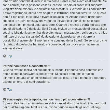
Innanzitutto controlla di aver inserito nome utente e password esattamente. Se
sono corretti, allora possono esser successe un paio di cose: se il supporto
«registrazione minore» è abilitato e hai cliccato su
Ho meno di 13 anni
mentre
ti stavi registrando, allora devi seguire le istruzioni che hai ricevuto. Se questo
non è il tuo caso, forse devi attivare il tuo account. Alcune Board richiedono
che tutte le nuove registrazioni vengano attivate dall’utente stesso o dagli
amministratori, prima di poter accedere. Quando ti registri ti verrà indicato che
tipo di attivazione è richiesta. Se ti è stato inviato un messaggio di posta, allora
segui le istruzioni; se non hai ricevuto nessun messaggio... sei sicuro che il tuo
indirizzo di posta sia valido? (L’attivazione via posta serve a ridurre la
possibilità di avere utenti anonimi che abusano della Board.) Se sei sicuro che
l’indirizzo di posta che hai usato sia corretto, allora prova a contattare un
amministratore.
Top
Perché non riesco a connettermi?
Ci sono svariati motivi per cui questo succede. Per prima cosa controlla che
nome utente e password siano corretti. Di solito il problema è questo,
altrimenti contatta un amministratore: potresti essere stato bannato o potrebbe
esserci un errore di configurazione.
Top
Mi sono registrato tempo fa, ma non riesco più a connettermi?!
È possibile che un amministratore abbia cancellato o disattivato il tuo account
per qualche ragione. Molti siti rimuovono periodicamente gli account degli