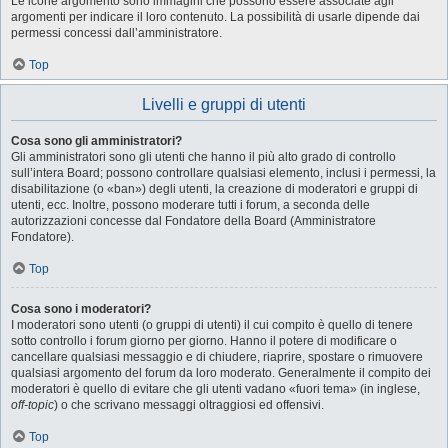
Le icone argomento sono immagini che possono essere associate agli
argomenti per indicare il loro contenuto. La possibilità di usarle dipende dai
permessi concessi dall’amministratore.
Top
Livelli e gruppi di utenti
Cosa sono gli amministratori?
Gli amministratori sono gli utenti che hanno il più alto grado di controllo
sull’intera Board; possono controllare qualsiasi elemento, inclusi i permessi, la
disabilitazione (o «ban») degli utenti, la creazione di moderatori e gruppi di
utenti, ecc. Inoltre, possono moderare tutti i forum, a seconda delle
autorizzazioni concesse dal Fondatore della Board (Amministratore
Fondatore).
Top
Cosa sono i moderatori?
I moderatori sono utenti (o gruppi di utenti) il cui compito è quello di tenere
sotto controllo i forum giorno per giorno. Hanno il potere di modificare o
cancellare qualsiasi messaggio e di chiudere, riaprire, spostare o rimuovere
qualsiasi argomento del forum da loro moderato. Generalmente il compito dei
moderatori è quello di evitare che gli utenti vadano «fuori tema» (in inglese,
off-topic
) o che scrivano messaggi oltraggiosi ed offensivi.
Top