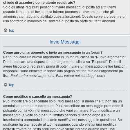
chiede di accedere come utente registrato?
Solo gli utenti registrati possono inviare messaggi di posta ad altri utenti
usando il modulo di invio posta interno (ammesso, ovviamente, che gli
amministratori abbiano abilitato questa funzione). Questo serve a prevenire un
uso scorretto o malevolo del sistema di posta da parte di utenti anonimi.
Top
Invio Messaggi
Come apro un argomento o invio un messaggio in un forum?
Per pubblicare un nuovo argomento in un forum, clicca su “Nuovo argomento”.
Per pubblicare una risposta ad un argomento, clicca su “Rispondi”. Potresti
avere bisogno di registrarti prima di poter inviare un messaggio: le tue funzioni
disponibili sono elencate in fondo alla pagina del forum o dell’argomento (la
lista
Puoi aprire nuovi argomenti
,
Puoi votare nei sondaggi
, ecc.).
Top
Come modifico o cancello un messaggio?
Puoi modificare o cancellare solo i tuoi messaggi, a meno che tu non sia un
amministratore o un moderatore. Puoi cancellare un messaggio premendo il
pulsante con la «X» nel messaggio che vuoi eliminare. Puoi modificare un
messaggio (a volte solo per un limitato periodo di tempo dopo il suo
inserimento) premendo il pulsante
modifica
nel messaggio in questione. Se
qualcuno ha già risposto al tuo messaggio, quando effettui una modifica,
potresti trovare del testo aggiunto dove viene indicato quante volte l’hai