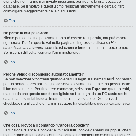
utenti che non hanno mai inviato messaggi, per ridurre la grandezza del
database. Se il motivo è quest’ultimo registrati nuovamente e cerca di farti
coinvolgere maggiormente nelle discussioni.
Top
Ho perso la mia password!
Niente panico! La tua password non può essere recuperata, ma può essere
rigenerata. Per far questo vai nella pagina di ingresso e clicca su
Ho
dimenticato la password
, segui le istruzioni e tornerai in linea in poco tempo.
Se riscontri difficoltà, contatta l’amministratore.
Top
Perché vengo disconnesso automaticamente?
Se non selezioni
Ricordami
quando effettui il login, il sistema ti terrà connesso
per un periodo prestabilito. Questo serve a evitare che qualcuno possa usare
il tuo nome utente. Per rimanere connesso, seleziona l’opzione quando entri,
ma ricorda che questo non è consigliato se ti colleghi da un PC usato anche
da altri, ad es. in biblioteca, Internet point, università, ecc. Se non vedi il
checkbox, significa che un amministratore ha disabilitato questa caratteristica.
Top
Che cosa provoca il comando “Cancella cookie”?
La funzione “Cancella cookie” eliminerà tutti i cookie generati da phpBB che ti
mantengono autenticato e connesso, oltre a permetterti ad esempio di tenere