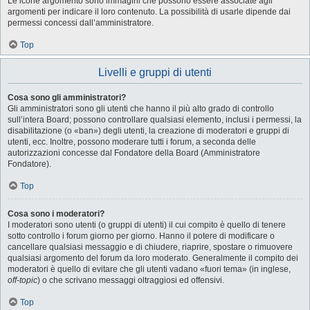
Le icone argomento sono immagini che possono essere associate agli
argomenti per indicare il loro contenuto. La possibilità di usarle dipende dai
permessi concessi dall’amministratore.
Top
Livelli e gruppi di utenti
Cosa sono gli amministratori?
Gli amministratori sono gli utenti che hanno il più alto grado di controllo
sull’intera Board; possono controllare qualsiasi elemento, inclusi i permessi, la
disabilitazione (o «ban») degli utenti, la creazione di moderatori e gruppi di
utenti, ecc. Inoltre, possono moderare tutti i forum, a seconda delle
autorizzazioni concesse dal Fondatore della Board (Amministratore
Fondatore).
Top
Cosa sono i moderatori?
I moderatori sono utenti (o gruppi di utenti) il cui compito è quello di tenere
sotto controllo i forum giorno per giorno. Hanno il potere di modificare o
cancellare qualsiasi messaggio e di chiudere, riaprire, spostare o rimuovere
qualsiasi argomento del forum da loro moderato. Generalmente il compito dei
moderatori è quello di evitare che gli utenti vadano «fuori tema» (in inglese,
off-topic
) o che scrivano messaggi oltraggiosi ed offensivi.
Top