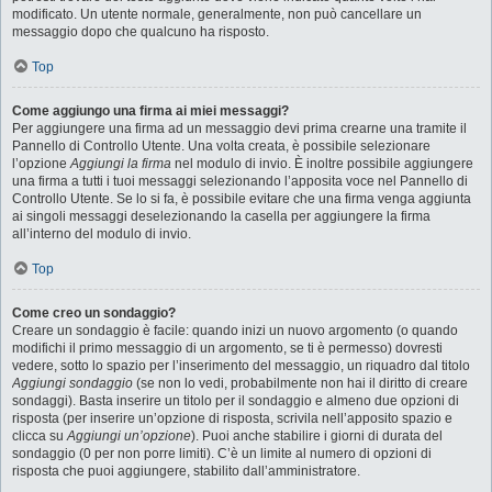
modificato. Un utente normale, generalmente, non può cancellare un
messaggio dopo che qualcuno ha risposto.
Top
Come aggiungo una firma ai miei messaggi?
Per aggiungere una firma ad un messaggio devi prima crearne una tramite il
Pannello di Controllo Utente. Una volta creata, è possibile selezionare
l’opzione
Aggiungi la firma
nel modulo di invio. È inoltre possibile aggiungere
una firma a tutti i tuoi messaggi selezionando l’apposita voce nel Pannello di
Controllo Utente. Se lo si fa, è possibile evitare che una firma venga aggiunta
ai singoli messaggi deselezionando la casella per aggiungere la firma
all’interno del modulo di invio.
Top
Come creo un sondaggio?
Creare un sondaggio è facile: quando inizi un nuovo argomento (o quando
modifichi il primo messaggio di un argomento, se ti è permesso) dovresti
vedere, sotto lo spazio per l’inserimento del messaggio, un riquadro dal titolo
Aggiungi sondaggio
(se non lo vedi, probabilmente non hai il diritto di creare
sondaggi). Basta inserire un titolo per il sondaggio e almeno due opzioni di
risposta (per inserire un’opzione di risposta, scrivila nell’apposito spazio e
clicca su
Aggiungi un’opzione
). Puoi anche stabilire i giorni di durata del
sondaggio (0 per non porre limiti). C’è un limite al numero di opzioni di
risposta che puoi aggiungere, stabilito dall’amministratore.