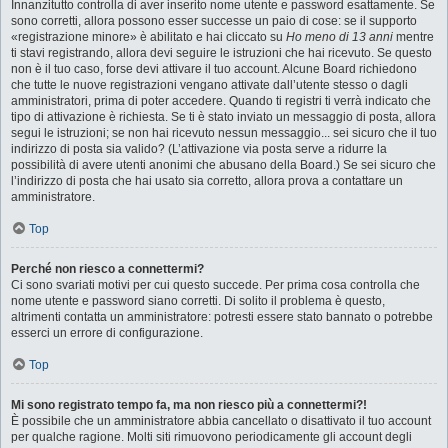
Innanzitutto controlla di aver inserito nome utente e password esattamente. Se
sono corretti, allora possono esser successe un paio di cose: se il supporto
«registrazione minore» è abilitato e hai cliccato su
Ho meno di 13 anni
mentre
ti stavi registrando, allora devi seguire le istruzioni che hai ricevuto. Se questo
non è il tuo caso, forse devi attivare il tuo account. Alcune Board richiedono
che tutte le nuove registrazioni vengano attivate dall’utente stesso o dagli
amministratori, prima di poter accedere. Quando ti registri ti verrà indicato che
tipo di attivazione è richiesta. Se ti è stato inviato un messaggio di posta, allora
segui le istruzioni; se non hai ricevuto nessun messaggio... sei sicuro che il tuo
indirizzo di posta sia valido? (L’attivazione via posta serve a ridurre la
possibilità di avere utenti anonimi che abusano della Board.) Se sei sicuro che
l’indirizzo di posta che hai usato sia corretto, allora prova a contattare un
amministratore.
Top
Perché non riesco a connettermi?
Ci sono svariati motivi per cui questo succede. Per prima cosa controlla che
nome utente e password siano corretti. Di solito il problema è questo,
altrimenti contatta un amministratore: potresti essere stato bannato o potrebbe
esserci un errore di configurazione.
Top
Mi sono registrato tempo fa, ma non riesco più a connettermi?!
È possibile che un amministratore abbia cancellato o disattivato il tuo account
per qualche ragione. Molti siti rimuovono periodicamente gli account degli