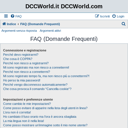
DCCWorld.it DCCWorld.com
FAQ
Iscriviti
Login
Indice
FAQ (Domande Frequenti)
Argomenti senza risposta
Argomenti attivi
e
FAQ (Domande Frequenti)
r
c
Connessione e registrazione
a
Perché devo registrarmi?
Che cosa è COPPA?
Perché non riesco a registrarmi?
Mi sono registrato ma non riesco a connettermi!
Perché non riesco a connettermi?
Mi sono registrato tempo fa, ma non riesco più a connettermi?!
Ho perso la mia password!
Perché vengo disconnesso automaticamente?
Che cosa provoca il comando “Cancella cookie”?
Impostazioni e preferenze utente
Come cambio le mie impostazioni?
Come posso evitare di apparire nella lista degli utenti in linea?
L’ora non è corretta!
Ho cambiato il fuso orario ma l’ora è ancora sbagliata
La mia lingua non è nella lista!
Come posso mostrare un’immagine sotto il mio nome utente?