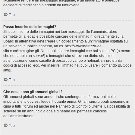
facilmente rendere un messaggio illeggibile, e un moderatore potrebbe
decidere di modificarlo o addirittura rimuoverlo.
Top
Posso inserire delle immagini?
Sì, puoi inserire delle immagini nei tuoi messaggi. Se l’amministratore
permette gli allegati è possibile caricare delle immagini direttamente sulla
Board; in alternativa devi creare un collegamento a un’immagine ospitata su
un server di pubblico accesso, ad es. http://www.indirizzo-del-
sito.com/immagine.gif. Non puoi inserire immagini che hai sul tuo PC (a meno
che non abbia un server!) o immagini che si trovano dietro sistemi di
autenticazione, come caselle di posta tipo yahoo o hotmail, siti protetti da
codici di accesso, ecc. Per inserire l’immagine, puoi usare il comando BBCode
[img].
Top
Che cosa sono gli annunci globali?
Gli annunci globali sono annunci che contengono informazioni molto
importanti e tu dovresti leggerli quanto prima. Gli annunci globali appaiono in
cima a tutti i forum ed anche nel Pannello di Controllo Utente. La possibilità di
scrivere su un annuncio globale dipende dai permessi concessi
dall’amministratore.
Top