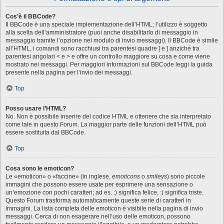
Cos’è il BBCode?
Il BBCode è una speciale implementazione dell’HTML; l’utilizzo è soggetto
alla scelta dell’amministratore (puoi anche disabilitarlo di messaggio in
messaggio tramite l’opzione nel modulo di invio messaggi). Il BBCode è simile
all’HTML, i comandi sono racchiusi tra parentesi quadre [ e ] anziché tra
parentesi angolari < e > e offre un controllo maggiore su cosa e come viene
mostrato nei messaggi. Per maggiori informazioni sul BBCode leggi la guida
presente nella pagina per l’invio dei messaggi.
Top
Posso usare l’HTML?
No. Non è possibile inserire del codice HTML e ottenere che sia interpretato
come tale in questo Forum. La maggior parte delle funzioni dell’HTML può
essere sostituita dal BBCode.
Top
Cosa sono le emoticon?
Le «emoticon» o «faccine» (in inglese,
emoticons
o
smileys
) sono piccole
immagini che possono essere usate per esprimere una sensazione o
un’emozione con pochi caratteri; ad es. :) significa felice, :( significa triste.
Questo Forum trasforma automaticamente queste serie di caratteri in
immagini. La lista completa delle emoticon è visibile nella pagina di invio
messaggi. Cerca di non esagerare nell’uso delle emoticon, possono