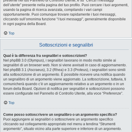
presente nel tuo Pannello di Controllo Utente, e su “Cerca i messaggi
dell’utente” presente nella pagina del tuo profilo. Puoi cercare i tuoi argomenti,
usando la pagina di ricerca avanzata, compilando i vari campi
opportunamente. Puoi comunque trovare rapidamente i tuoi messaggi,
cliccando sull’omonima funzione “I tuoi messaggi”, generalmente disponibile
in ogni pagina della Board.
Top
Sottoscrizioni e segnalibri
Qual è la differenza fra segnalibri e sottoscrizioni?
Nel phpBB 3.0 (Olympus), i segnalibri lavorano in modo molto simile ai
segnalibri di un browser web. Non si viene avvisati in caso di aggiornamento.
Nel phpBB 3.1 (Ascraeus), 3.2 (Rhea) e 3.3 (Proteus), i segnalibri sono simili
alla sottoscrizione di un argomento. È possibile ricevere una notifica quando
un segnalibro di un argomento viene aggiornato. La sottoscrizione, tuttavia, ti
comunicherà quando c’è un aggiornamento relativo a un argomento o in un
forum della Board. Opzioni di notifica per segnalibri e sottoscrizioni possono
essere configurate nel Pannello di Controllo Utente, alla voce “Preferenze”.
Top
Come posso sottoscrivere un segnalibro o un argomento specifico?
Puoi aggiungere ai segnalibri o sottoscrivere un argomento specifico
cliccando sul collegamento appropriato nel menu a tendina “Strumenti
argomento”, situato vicino alla parte superiore e inferiore di un argomento.