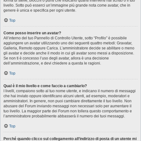
forma di stelle, blocchi o punti che indicano quanti interventi hai scritto o il tuo
livello. Sotto può esserci un’immagine più grande nota come avatar, che in
genere è unica e specifica per ogni utente.
Top
Come posso inserire un avatar?
All’interno del tuo Pannello di Controllo Utente, sotto “Profilo” è possibile
aggiungere un avatar utilizzando uno dei seguenti quattro metodi: Gravatar,
Galleria, Remoto oppure Carica. L’amministratore decide se abilitare o meno
gli avatar e decide anche il modo in cui gli avatar sono messi a disposizione.
Se non ti è concesso l’uso degli avatar, allora è una decisione
dell’amministrazione, e devi chiedere a questa le ragioni.
Top
Qual è il mio livello e come faccio a cambiarlo?
I livelli, compaiono sotto al tuo nome utente, e indicano il numero di messaggi
che hai inviato oppure identificano alcuni utenti, ad esempio, moderatori e
amministratori. In genere, non puoi cambiare direttamente il tuo livello. Non
abusare del Forum inviando messaggi non necessari solo per aumentare il
tuo livello. La maggior parte dei Forum non tollera questo comportamento e
l’amministratore probabilmente abbasserà il numero dei tuoi messaggi.
Top
Perché quando clicco sul collegamento all’indirizzo di posta di un utente mi