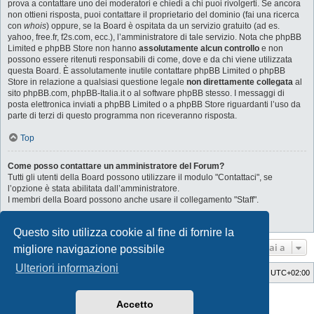
prova a contattare uno dei moderatori e chiedi a chi puoi rivolgerti. Se ancora
non ottieni risposta, puoi contattare il proprietario del dominio (fai una ricerca
con
whois
) oppure, se la Board è ospitata da un servizio gratuito (ad es.
yahoo, free.fr, f2s.com, ecc.), l’amministratore di tale servizio. Nota che phpBB
Limited e phpBB Store non hanno
assolutamente alcun controllo
e non
possono essere ritenuti responsabili di come, dove e da chi viene utilizzata
questa Board. È assolutamente inutile contattare phpBB Limited o phpBB
Store in relazione a qualsiasi questione legale
non direttamente collegata
al
sito phpBB.com, phpBB-Italia.it o al software phpBB stesso. I messaggi di
posta elettronica inviati a phpBB Limited o a phpBB Store riguardanti l’uso da
parte di terzi di questo programma non riceveranno risposta.
Top
Come posso contattare un amministratore del Forum?
Tutti gli utenti della Board possono utilizzare il modulo "Contattaci", se
l’opzione è stata abilitata dall’amministratore.
I membri della Board possono anche usare il collegamento "Staff".
Top
Questo sito utilizza cookie al fine di fornire la
Vai a
migliore navigazione possibile
Ulteriori informazioni
Indice
Cancella cookie
Tutti gli orari sono
UTC+02:00
Style Developer by ©
GTA game
Forum.
Accetto
Creato da
phpBB
® Forum Software © phpBB Limited