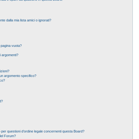
 dalla mia lista amici o ignorati?
a pagina vuota?
i argomenti?
izioni?
un argomento specifico?
ico?
d?
 per questioni d’ordine legale concernenti questa Board?
del Forum?