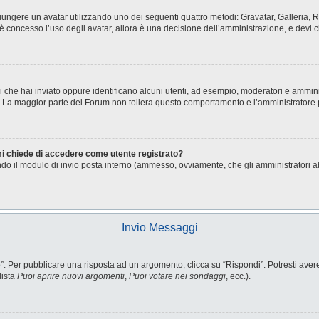
aggiungere un avatar utilizzando uno dei seguenti quattro metodi: Gravatar, Galleria
è concesso l’uso degli avatar, allora è una decisione dell’amministrazione, e devi c
i che hai inviato oppure identificano alcuni utenti, ad esempio, moderatori e ammini
o. La maggior parte dei Forum non tollera questo comportamento e l’amministratore
 mi chiede di accedere come utente registrato?
sando il modulo di invio posta interno (ammesso, ovviamente, che gli amministratori 
Invio Messaggi
Per pubblicare una risposta ad un argomento, clicca su “Rispondi”. Potresti avere b
lista
Puoi aprire nuovi argomenti
,
Puoi votare nei sondaggi
, ecc.).