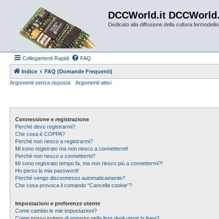
DCCWorld.it DCCWorld
Dedicato alla diffusione della cultura fermodellist
Collegamenti Rapidi
FAQ
Indice
FAQ (Domande Frequenti)
Argomenti senza risposta
Argomenti attivi
Connessione e registrazione
Perché devo registrarmi?
Che cosa è COPPA?
Perché non riesco a registrarmi?
Mi sono registrato ma non riesco a connettermi!
Perché non riesco a connettermi?
Mi sono registrato tempo fa, ma non riesco più a connettermi?!
Ho perso la mia password!
Perché vengo disconnesso automaticamente?
Che cosa provoca il comando “Cancella cookie”?
Impostazioni e preferenze utente
Come cambio le mie impostazioni?
Come posso evitare di apparire nella lista degli utenti in linea?