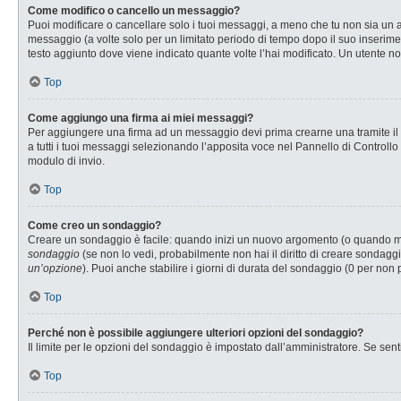
Come modifico o cancello un messaggio?
Puoi modificare o cancellare solo i tuoi messaggi, a meno che tu non sia u
messaggio (a volte solo per un limitato periodo di tempo dopo il suo inserim
testo aggiunto dove viene indicato quante volte l’hai modificato. Un utente
Top
Come aggiungo una firma ai miei messaggi?
Per aggiungere una firma ad un messaggio devi prima crearne una tramite il P
a tutti i tuoi messaggi selezionando l’apposita voce nel Pannello di Controllo
modulo di invio.
Top
Come creo un sondaggio?
Creare un sondaggio è facile: quando inizi un nuovo argomento (o quando modi
sondaggio
(se non lo vedi, probabilmente non hai il diritto di creare sondaggi
un’opzione
). Puoi anche stabilire i giorni di durata del sondaggio (0 per non 
Top
Perché non è possibile aggiungere ulteriori opzioni del sondaggio?
Il limite per le opzioni del sondaggio è impostato dall’amministratore. Se senti
Top