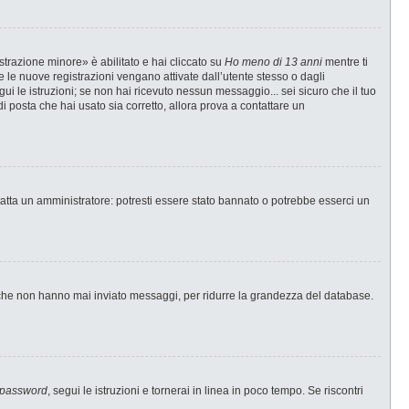
strazione minore» è abilitato e hai cliccato su
Ho meno di 13 anni
mentre ti
te le nuove registrazioni vengano attivate dall’utente stesso o dagli
egui le istruzioni; se non hai ricevuto nessun messaggio... sei sicuro che il tuo
di posta che hai usato sia corretto, allora prova a contattare un
tatta un amministratore: potresti essere stato bannato o potrebbe esserci un
i che non hanno mai inviato messaggi, per ridurre la grandezza del database.
 password
, segui le istruzioni e tornerai in linea in poco tempo. Se riscontri