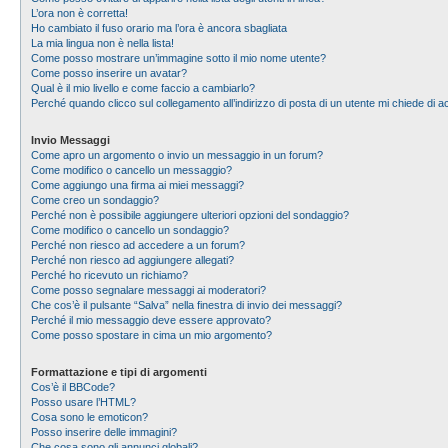
L’ora non è corretta!
Ho cambiato il fuso orario ma l’ora è ancora sbagliata
La mia lingua non è nella lista!
Come posso mostrare un’immagine sotto il mio nome utente?
Come posso inserire un avatar?
Qual è il mio livello e come faccio a cambiarlo?
Perché quando clicco sul collegamento all’indirizzo di posta di un utente mi chiede di
Invio Messaggi
Come apro un argomento o invio un messaggio in un forum?
Come modifico o cancello un messaggio?
Come aggiungo una firma ai miei messaggi?
Come creo un sondaggio?
Perché non è possibile aggiungere ulteriori opzioni del sondaggio?
Come modifico o cancello un sondaggio?
Perché non riesco ad accedere a un forum?
Perché non riesco ad aggiungere allegati?
Perché ho ricevuto un richiamo?
Come posso segnalare messaggi ai moderatori?
Che cos’è il pulsante “Salva” nella finestra di invio dei messaggi?
Perché il mio messaggio deve essere approvato?
Come posso spostare in cima un mio argomento?
Formattazione e tipi di argomenti
Cos’è il BBCode?
Posso usare l’HTML?
Cosa sono le emoticon?
Posso inserire delle immagini?
Che cosa sono gli annunci globali?