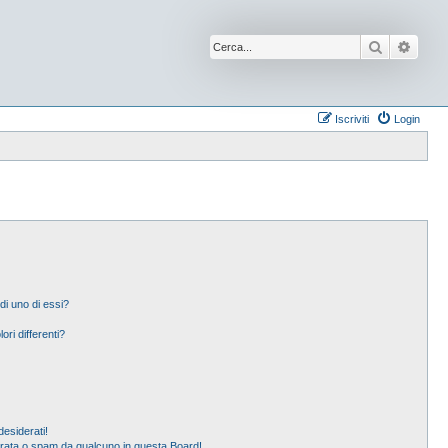
Cerca
Ricer
Iscriviti
Login
di uno di essi?
ori differenti?
esiderati!
erata o spam da qualcuno in questa Board!