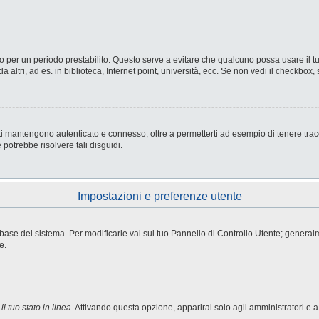
nesso per un periodo prestabilito. Questo serve a evitare che qualcuno possa usare i
ltri, ad es. in biblioteca, Internet point, università, ecc. Se non vedi il checkbox, 
i mantengono autenticato e connesso, oltre a permetterti ad esempio di tenere tracci
potrebbe risolvere tali disguidi.
Impostazioni e preferenze utente
atabase del sistema. Per modificarle vai sul tuo Pannello di Controllo Utente; gene
e.
l tuo stato in linea
. Attivando questa opzione, apparirai solo agli amministratori e a