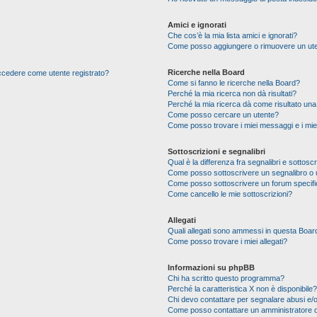
Amici e ignorati
Che cos’è la mia lista amici e ignorati?
Come posso aggiungere o rimuovere un utente
Ricerche nella Board
 accedere come utente registrato?
Come si fanno le ricerche nella Board?
Perché la mia ricerca non dà risultati?
Perché la mia ricerca dà come risultato un
Come posso cercare un utente?
Come posso trovare i miei messaggi e i mie
Sottoscrizioni e segnalibri
Qual è la differenza fra segnalibri e sottoscr
Come posso sottoscrivere un segnalibro o 
Come posso sottoscrivere un forum specif
Come cancello le mie sottoscrizioni?
Allegati
Quali allegati sono ammessi in questa Boar
Come posso trovare i miei allegati?
Informazioni su phpBB
Chi ha scritto questo programma?
Perché la caratteristica X non è disponibile?
Chi devo contattare per segnalare abusi e/o
Come posso contattare un amministratore 