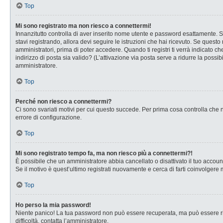
Top
Mi sono registrato ma non riesco a connettermi!
Innanzitutto controlla di aver inserito nome utente e password esattamente. Se
stavi registrando, allora devi seguire le istruzioni che hai ricevuto. Se questo
amministratori, prima di poter accedere. Quando ti registri ti verrà indicato che
indirizzo di posta sia valido? (L’attivazione via posta serve a ridurre la possi
amministratore.
Top
Perché non riesco a connettermi?
Ci sono svariati motivi per cui questo succede. Per prima cosa controlla che n
errore di configurazione.
Top
Mi sono registrato tempo fa, ma non riesco più a connettermi?!
È possibile che un amministratore abbia cancellato o disattivato il tuo accou
Se il motivo è quest’ultimo registrati nuovamente e cerca di farti coinvolgere
Top
Ho perso la mia password!
Niente panico! La tua password non può essere recuperata, ma può essere rig
difficoltà, contatta l’amministratore.