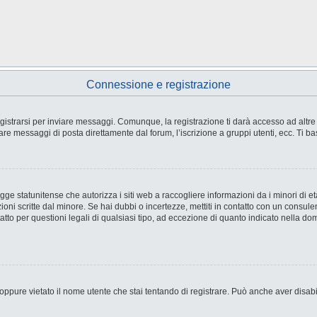
Connessione e registrazione
strarsi per inviare messaggi. Comunque, la registrazione ti darà accesso ad altre fu
are messaggi di posta direttamente dal forum, l’iscrizione a gruppi utenti, ecc. Ti ba
e statunitense che autorizza i siti web a raccogliere informazioni da i minori di età
ioni scritte dal minore. Se hai dubbi o incertezze, mettiti in contatto con un consul
tto per questioni legali di qualsiasi tipo, ad eccezione di quanto indicato nella d
ppure vietato il nome utente che stai tentando di registrare. Può anche aver disabilit