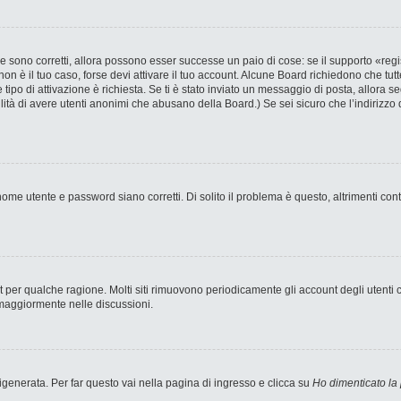
 sono corretti, allora possono esser successe un paio di cose: se il supporto «regi
 non è il tuo caso, forse devi attivare il tuo account. Alcune Board richiedono che tut
 tipo di attivazione è richiesta. Se ti è stato inviato un messaggio di posta, allora s
bilità di avere utenti anonimi che abusano della Board.) Se sei sicuro che l’indirizzo 
ome utente e password siano corretti. Di solito il problema è questo, altrimenti con
nt per qualche ragione. Molti siti rimuovono periodicamente gli account degli utent
 maggiormente nelle discussioni.
enerata. Per far questo vai nella pagina di ingresso e clicca su
Ho dimenticato la