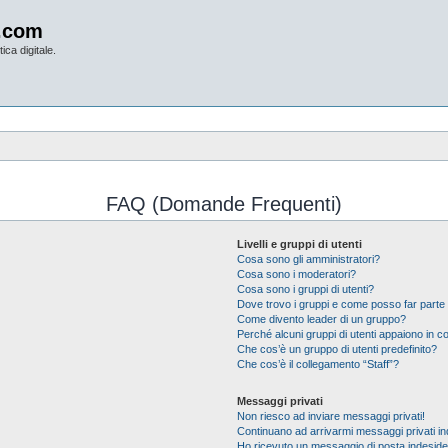
.com
ica digitale.
FAQ (Domande Frequenti)
Livelli e gruppi di utenti
Cosa sono gli amministratori?
Cosa sono i moderatori?
Cosa sono i gruppi di utenti?
Dove trovo i gruppi e come posso far parte 
Come divento leader di un gruppo?
Perché alcuni gruppi di utenti appaiono in col
Che cos’è un gruppo di utenti predefinito?
Che cos’è il collegamento “Staff”?
Messaggi privati
Non riesco ad inviare messaggi privati!
Continuano ad arrivarmi messaggi privati ind
Ho ricevuto un messaggio di posta indesid