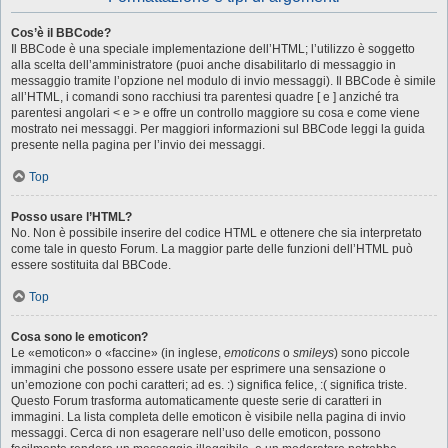
Cos’è il BBCode?
Il BBCode è una speciale implementazione dell’HTML; l’utilizzo è soggetto
alla scelta dell’amministratore (puoi anche disabilitarlo di messaggio in
messaggio tramite l’opzione nel modulo di invio messaggi). Il BBCode è simile
all’HTML, i comandi sono racchiusi tra parentesi quadre [ e ] anziché tra
parentesi angolari < e > e offre un controllo maggiore su cosa e come viene
mostrato nei messaggi. Per maggiori informazioni sul BBCode leggi la guida
presente nella pagina per l’invio dei messaggi.
Top
Posso usare l’HTML?
No. Non è possibile inserire del codice HTML e ottenere che sia interpretato
come tale in questo Forum. La maggior parte delle funzioni dell’HTML può
essere sostituita dal BBCode.
Top
Cosa sono le emoticon?
Le «emoticon» o «faccine» (in inglese,
emoticons
o
smileys
) sono piccole
immagini che possono essere usate per esprimere una sensazione o
un’emozione con pochi caratteri; ad es. :) significa felice, :( significa triste.
Questo Forum trasforma automaticamente queste serie di caratteri in
immagini. La lista completa delle emoticon è visibile nella pagina di invio
messaggi. Cerca di non esagerare nell’uso delle emoticon, possono