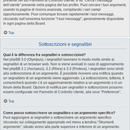
presente nel tuo Pannello di Controllo Utente, e su “Cerca i messaggi
dell’utente” presente nella pagina del tuo profilo. Puoi cercare i tuoi argomenti,
usando la pagina di ricerca avanzata, compilando i vari campi
opportunamente. Puoi comunque trovare rapidamente i tuoi messaggi,
cliccando sull’omonima funzione “I tuoi messaggi”, generalmente disponibile
in ogni pagina della Board.
Top
Sottoscrizioni e segnalibri
Qual è la differenza fra segnalibri e sottoscrizioni?
Nel phpBB 3.0 (Olympus), i segnalibri lavorano in modo molto simile ai
segnalibri di un browser web. Non si viene avvisati in caso di aggiornamento.
Nel phpBB 3.1 (Ascraeus), 3.2 (Rhea) e 3.3 (Proteus), i segnalibri sono simili
alla sottoscrizione di un argomento. È possibile ricevere una notifica quando
un segnalibro di un argomento viene aggiornato. La sottoscrizione, tuttavia, ti
comunicherà quando c’è un aggiornamento relativo a un argomento o in un
forum della Board. Opzioni di notifica per segnalibri e sottoscrizioni possono
essere configurate nel Pannello di Controllo Utente, alla voce “Preferenze”.
Top
Come posso sottoscrivere un segnalibro o un argomento specifico?
Puoi aggiungere ai segnalibri o sottoscrivere un argomento specifico
cliccando sul collegamento appropriato nel menu a tendina “Strumenti
argomento”, situato vicino alla parte superiore e inferiore di un argomento.