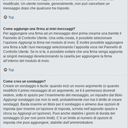
modificato. Un utente normale, generalmente, non può cancellare un
messaggio dopo che qualcuno ha risposto.
Top
Come aggiungo una firma ai miei messaggi?
Per aggiungere una firma ad un messaggio devi prima crearne una tramite il
Pannello di Controllo Utente. Una volta creata, è possibile selezionare
l’opzione
Aggiungi la firma
nel modulo di invio. È inoltre possibile aggiungere
una firma a tutti i tuoi messaggi selezionando l’apposita voce nel Pannello di
Controllo Utente. Se lo si fa, è possibile evitare che una firma venga aggiunta
ai singoli messaggi deselezionando la casella per aggiungere la firma
all’interno del modulo di invio.
Top
Come creo un sondaggio?
Creare un sondaggio è facile: quando inizi un nuovo argomento (o quando
modifichi il primo messaggio di un argomento, se ti è permesso) dovresti
vedere, sotto lo spazio per l’inserimento del messaggio, un riquadro dal titolo
Aggiungi sondaggio
(se non lo vedi, probabilmente non hai il diritto di creare
sondaggi). Basta inserire un titolo per il sondaggio e almeno due opzioni di
risposta (per inserire un’opzione di risposta, scrivila nell’apposito spazio e
clicca su
Aggiungi un’opzione
). Puoi anche stabilire i giorni di durata del
sondaggio (0 per non porre limiti). C’è un limite al numero di opzioni di
risposta che puoi aggiungere, stabilito dall’amministratore.