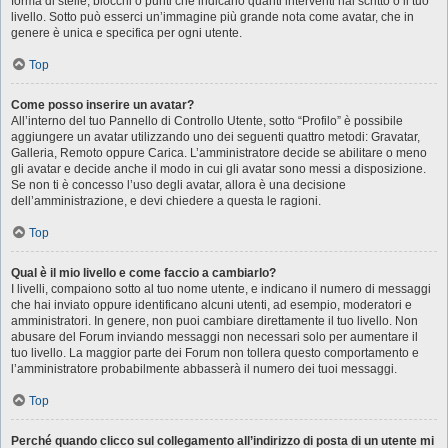
forma di stelle, blocchi o punti che indicano quanti interventi hai scritto o il tuo
livello. Sotto può esserci un’immagine più grande nota come avatar, che in
genere è unica e specifica per ogni utente.
Top
Come posso inserire un avatar?
All’interno del tuo Pannello di Controllo Utente, sotto “Profilo” è possibile
aggiungere un avatar utilizzando uno dei seguenti quattro metodi: Gravatar,
Galleria, Remoto oppure Carica. L’amministratore decide se abilitare o meno
gli avatar e decide anche il modo in cui gli avatar sono messi a disposizione.
Se non ti è concesso l’uso degli avatar, allora è una decisione
dell’amministrazione, e devi chiedere a questa le ragioni.
Top
Qual è il mio livello e come faccio a cambiarlo?
I livelli, compaiono sotto al tuo nome utente, e indicano il numero di messaggi
che hai inviato oppure identificano alcuni utenti, ad esempio, moderatori e
amministratori. In genere, non puoi cambiare direttamente il tuo livello. Non
abusare del Forum inviando messaggi non necessari solo per aumentare il
tuo livello. La maggior parte dei Forum non tollera questo comportamento e
l’amministratore probabilmente abbasserà il numero dei tuoi messaggi.
Top
Perché quando clicco sul collegamento all’indirizzo di posta di un utente mi