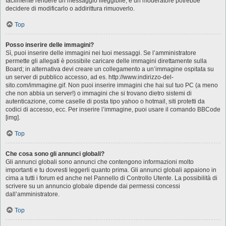
facilmente rendere un messaggio illeggibile, e un moderatore potrebbe
decidere di modificarlo o addirittura rimuoverlo.
Top
Posso inserire delle immagini?
Sì, puoi inserire delle immagini nei tuoi messaggi. Se l’amministratore
permette gli allegati è possibile caricare delle immagini direttamente sulla
Board; in alternativa devi creare un collegamento a un’immagine ospitata su
un server di pubblico accesso, ad es. http://www.indirizzo-del-
sito.com/immagine.gif. Non puoi inserire immagini che hai sul tuo PC (a meno
che non abbia un server!) o immagini che si trovano dietro sistemi di
autenticazione, come caselle di posta tipo yahoo o hotmail, siti protetti da
codici di accesso, ecc. Per inserire l’immagine, puoi usare il comando BBCode
[img].
Top
Che cosa sono gli annunci globali?
Gli annunci globali sono annunci che contengono informazioni molto
importanti e tu dovresti leggerli quanto prima. Gli annunci globali appaiono in
cima a tutti i forum ed anche nel Pannello di Controllo Utente. La possibilità di
scrivere su un annuncio globale dipende dai permessi concessi
dall’amministratore.
Top