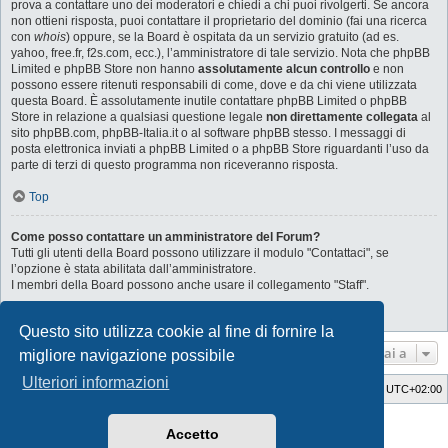
prova a contattare uno dei moderatori e chiedi a chi puoi rivolgerti. Se ancora
non ottieni risposta, puoi contattare il proprietario del dominio (fai una ricerca
con
whois
) oppure, se la Board è ospitata da un servizio gratuito (ad es.
yahoo, free.fr, f2s.com, ecc.), l’amministratore di tale servizio. Nota che phpBB
Limited e phpBB Store non hanno
assolutamente alcun controllo
e non
possono essere ritenuti responsabili di come, dove e da chi viene utilizzata
questa Board. È assolutamente inutile contattare phpBB Limited o phpBB
Store in relazione a qualsiasi questione legale
non direttamente collegata
al
sito phpBB.com, phpBB-Italia.it o al software phpBB stesso. I messaggi di
posta elettronica inviati a phpBB Limited o a phpBB Store riguardanti l’uso da
parte di terzi di questo programma non riceveranno risposta.
Top
Come posso contattare un amministratore del Forum?
Tutti gli utenti della Board possono utilizzare il modulo "Contattaci", se
l’opzione è stata abilitata dall’amministratore.
I membri della Board possono anche usare il collegamento "Staff".
Top
Questo sito utilizza cookie al fine di fornire la
Vai a
migliore navigazione possibile
Ulteriori informazioni
Indice
Cancella cookie
Tutti gli orari sono
UTC+02:00
Style Developer by ©
GTA game
Forum.
Accetto
Creato da
phpBB
® Forum Software © phpBB Limited