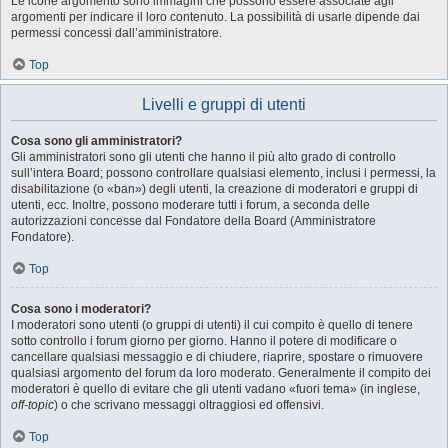
Le icone argomento sono immagini che possono essere associate agli
argomenti per indicare il loro contenuto. La possibilità di usarle dipende dai
permessi concessi dall’amministratore.
Top
Livelli e gruppi di utenti
Cosa sono gli amministratori?
Gli amministratori sono gli utenti che hanno il più alto grado di controllo
sull’intera Board; possono controllare qualsiasi elemento, inclusi i permessi, la
disabilitazione (o «ban») degli utenti, la creazione di moderatori e gruppi di
utenti, ecc. Inoltre, possono moderare tutti i forum, a seconda delle
autorizzazioni concesse dal Fondatore della Board (Amministratore
Fondatore).
Top
Cosa sono i moderatori?
I moderatori sono utenti (o gruppi di utenti) il cui compito è quello di tenere
sotto controllo i forum giorno per giorno. Hanno il potere di modificare o
cancellare qualsiasi messaggio e di chiudere, riaprire, spostare o rimuovere
qualsiasi argomento del forum da loro moderato. Generalmente il compito dei
moderatori è quello di evitare che gli utenti vadano «fuori tema» (in inglese,
off-topic
) o che scrivano messaggi oltraggiosi ed offensivi.
Top