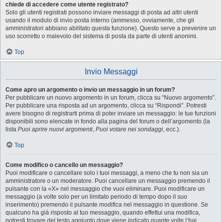
chiede di accedere come utente registrato?
Solo gli utenti registrati possono inviare messaggi di posta ad altri utenti
usando il modulo di invio posta interno (ammesso, ovviamente, che gli
amministratori abbiano abilitato questa funzione). Questo serve a prevenire un
uso scorretto o malevolo del sistema di posta da parte di utenti anonimi.
Top
Invio Messaggi
Come apro un argomento o invio un messaggio in un forum?
Per pubblicare un nuovo argomento in un forum, clicca su “Nuovo argomento”.
Per pubblicare una risposta ad un argomento, clicca su “Rispondi”. Potresti
avere bisogno di registrarti prima di poter inviare un messaggio: le tue funzioni
disponibili sono elencate in fondo alla pagina del forum o dell’argomento (la
lista
Puoi aprire nuovi argomenti
,
Puoi votare nei sondaggi
, ecc.).
Top
Come modifico o cancello un messaggio?
Puoi modificare o cancellare solo i tuoi messaggi, a meno che tu non sia un
amministratore o un moderatore. Puoi cancellare un messaggio premendo il
pulsante con la «X» nel messaggio che vuoi eliminare. Puoi modificare un
messaggio (a volte solo per un limitato periodo di tempo dopo il suo
inserimento) premendo il pulsante
modifica
nel messaggio in questione. Se
qualcuno ha già risposto al tuo messaggio, quando effettui una modifica,
potresti trovare del testo aggiunto dove viene indicato quante volte l’hai