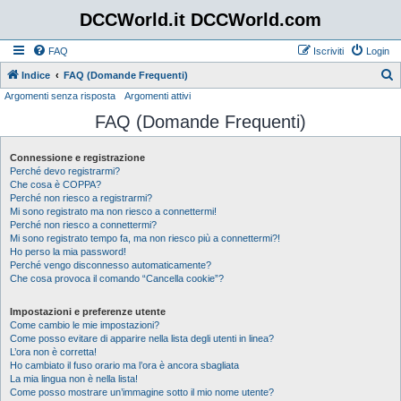
DCCWorld.it DCCWorld.com
FAQ
Iscriviti
Login
Indice
FAQ (Domande Frequenti)
Argomenti senza risposta
Argomenti attivi
e
FAQ (Domande Frequenti)
r
c
Connessione e registrazione
a
Perché devo registrarmi?
Che cosa è COPPA?
Perché non riesco a registrarmi?
Mi sono registrato ma non riesco a connettermi!
Perché non riesco a connettermi?
Mi sono registrato tempo fa, ma non riesco più a connettermi?!
Ho perso la mia password!
Perché vengo disconnesso automaticamente?
Che cosa provoca il comando “Cancella cookie”?
Impostazioni e preferenze utente
Come cambio le mie impostazioni?
Come posso evitare di apparire nella lista degli utenti in linea?
L’ora non è corretta!
Ho cambiato il fuso orario ma l’ora è ancora sbagliata
La mia lingua non è nella lista!
Come posso mostrare un’immagine sotto il mio nome utente?