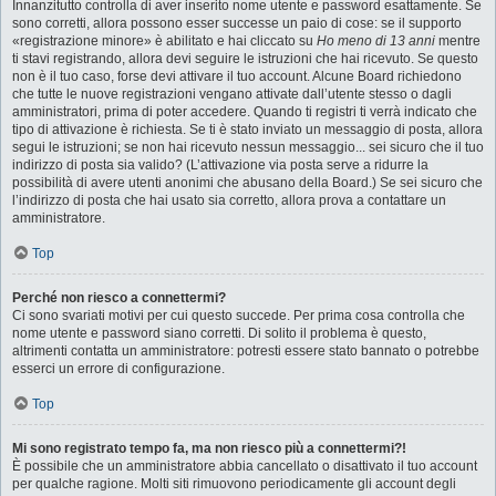
Innanzitutto controlla di aver inserito nome utente e password esattamente. Se
sono corretti, allora possono esser successe un paio di cose: se il supporto
«registrazione minore» è abilitato e hai cliccato su
Ho meno di 13 anni
mentre
ti stavi registrando, allora devi seguire le istruzioni che hai ricevuto. Se questo
non è il tuo caso, forse devi attivare il tuo account. Alcune Board richiedono
che tutte le nuove registrazioni vengano attivate dall’utente stesso o dagli
amministratori, prima di poter accedere. Quando ti registri ti verrà indicato che
tipo di attivazione è richiesta. Se ti è stato inviato un messaggio di posta, allora
segui le istruzioni; se non hai ricevuto nessun messaggio... sei sicuro che il tuo
indirizzo di posta sia valido? (L’attivazione via posta serve a ridurre la
possibilità di avere utenti anonimi che abusano della Board.) Se sei sicuro che
l’indirizzo di posta che hai usato sia corretto, allora prova a contattare un
amministratore.
Top
Perché non riesco a connettermi?
Ci sono svariati motivi per cui questo succede. Per prima cosa controlla che
nome utente e password siano corretti. Di solito il problema è questo,
altrimenti contatta un amministratore: potresti essere stato bannato o potrebbe
esserci un errore di configurazione.
Top
Mi sono registrato tempo fa, ma non riesco più a connettermi?!
È possibile che un amministratore abbia cancellato o disattivato il tuo account
per qualche ragione. Molti siti rimuovono periodicamente gli account degli