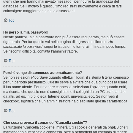
utenti che non hanno mai inviato messaggi, per ridurre la grandezza del
database. Se il motivo è quest’ultimo registrati nuovamente e cerca di farti
coinvolgere maggiormente nelle discussioni.
Top
Ho perso la mia password!
Niente panico! La tua password non può essere recuperata, ma può essere
rigenerata. Per far questo vai nella pagina di ingresso e clicca su
Ho
dimenticato la password
, segui le istruzioni e tornerai in linea in poco tempo.
Se riscontri difficoltà, contatta l’amministratore.
Top
Perché vengo disconnesso automaticamente?
Se non selezioni
Ricordami
quando effettui il login, il sistema ti terrà connesso
per un periodo prestabilito. Questo serve a evitare che qualcuno possa usare
il tuo nome utente. Per rimanere connesso, seleziona l’opzione quando entri,
ma ricorda che questo non è consigliato se ti colleghi da un PC usato anche
da altri, ad es. in biblioteca, Internet point, università, ecc. Se non vedi il
checkbox, significa che un amministratore ha disabilitato questa caratteristica.
Top
Che cosa provoca il comando “Cancella cookie”?
La funzione “Cancella cookie” eliminerà tutti i cookie generati da phpBB che ti
mantengono autenticato e connesso, oltre a permetterti ad esempio di tenere