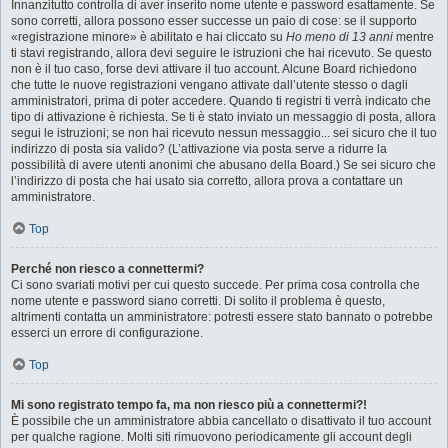
Innanzitutto controlla di aver inserito nome utente e password esattamente. Se
sono corretti, allora possono esser successe un paio di cose: se il supporto
«registrazione minore» è abilitato e hai cliccato su
Ho meno di 13 anni
mentre
ti stavi registrando, allora devi seguire le istruzioni che hai ricevuto. Se questo
non è il tuo caso, forse devi attivare il tuo account. Alcune Board richiedono
che tutte le nuove registrazioni vengano attivate dall’utente stesso o dagli
amministratori, prima di poter accedere. Quando ti registri ti verrà indicato che
tipo di attivazione è richiesta. Se ti è stato inviato un messaggio di posta, allora
segui le istruzioni; se non hai ricevuto nessun messaggio... sei sicuro che il tuo
indirizzo di posta sia valido? (L’attivazione via posta serve a ridurre la
possibilità di avere utenti anonimi che abusano della Board.) Se sei sicuro che
l’indirizzo di posta che hai usato sia corretto, allora prova a contattare un
amministratore.
Top
Perché non riesco a connettermi?
Ci sono svariati motivi per cui questo succede. Per prima cosa controlla che
nome utente e password siano corretti. Di solito il problema è questo,
altrimenti contatta un amministratore: potresti essere stato bannato o potrebbe
esserci un errore di configurazione.
Top
Mi sono registrato tempo fa, ma non riesco più a connettermi?!
È possibile che un amministratore abbia cancellato o disattivato il tuo account
per qualche ragione. Molti siti rimuovono periodicamente gli account degli