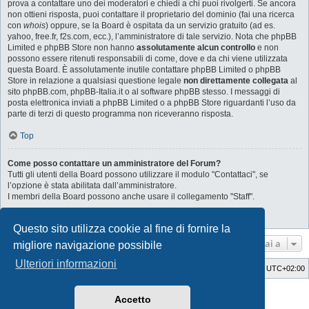
prova a contattare uno dei moderatori e chiedi a chi puoi rivolgerti. Se ancora
non ottieni risposta, puoi contattare il proprietario del dominio (fai una ricerca
con
whois
) oppure, se la Board è ospitata da un servizio gratuito (ad es.
yahoo, free.fr, f2s.com, ecc.), l’amministratore di tale servizio. Nota che phpBB
Limited e phpBB Store non hanno
assolutamente alcun controllo
e non
possono essere ritenuti responsabili di come, dove e da chi viene utilizzata
questa Board. È assolutamente inutile contattare phpBB Limited o phpBB
Store in relazione a qualsiasi questione legale
non direttamente collegata
al
sito phpBB.com, phpBB-Italia.it o al software phpBB stesso. I messaggi di
posta elettronica inviati a phpBB Limited o a phpBB Store riguardanti l’uso da
parte di terzi di questo programma non riceveranno risposta.
Top
Come posso contattare un amministratore del Forum?
Tutti gli utenti della Board possono utilizzare il modulo "Contattaci", se
l’opzione è stata abilitata dall’amministratore.
I membri della Board possono anche usare il collegamento "Staff".
Top
Questo sito utilizza cookie al fine di fornire la
Vai a
migliore navigazione possibile
Ulteriori informazioni
Indice
Cancella cookie
Tutti gli orari sono
UTC+02:00
Style Developer by ©
GTA game
Forum.
Accetto
Creato da
phpBB
® Forum Software © phpBB Limited