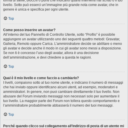
forma di stelle, blocchi o punti che indicano quanti interventi hai scritto o il tuo
livello. Sotto può esserci un’immagine più grande nota come avatar, che in
genere è unica e specifica per ogni utente.
Top
Come posso inserire un avatar?
All’interno del tuo Pannello di Controllo Utente, sotto “Profilo” è possibile
aggiungere un avatar utilizzando uno dei seguenti quattro metodi: Gravatar,
Galleria, Remoto oppure Carica. L’amministratore decide se abilitare o meno
gli avatar e decide anche il modo in cui gli avatar sono messi a disposizione.
Se non ti è concesso l’uso degli avatar, allora è una decisione
dell’amministrazione, e devi chiedere a questa le ragioni.
Top
Qual è il mio livello e come faccio a cambiarlo?
I livelli, compaiono sotto al tuo nome utente, e indicano il numero di messaggi
che hai inviato oppure identificano alcuni utenti, ad esempio, moderatori e
amministratori. In genere, non puoi cambiare direttamente il tuo livello. Non
abusare del Forum inviando messaggi non necessari solo per aumentare il
tuo livello. La maggior parte dei Forum non tollera questo comportamento e
l’amministratore probabilmente abbasserà il numero dei tuoi messaggi.
Top
Perché quando clicco sul collegamento all’indirizzo di posta di un utente mi