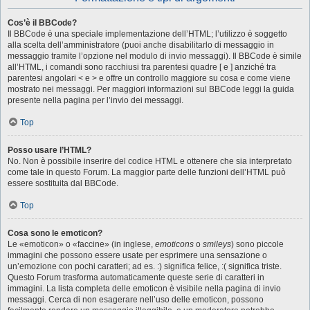
Cos’è il BBCode?
Il BBCode è una speciale implementazione dell’HTML; l’utilizzo è soggetto
alla scelta dell’amministratore (puoi anche disabilitarlo di messaggio in
messaggio tramite l’opzione nel modulo di invio messaggi). Il BBCode è simile
all’HTML, i comandi sono racchiusi tra parentesi quadre [ e ] anziché tra
parentesi angolari < e > e offre un controllo maggiore su cosa e come viene
mostrato nei messaggi. Per maggiori informazioni sul BBCode leggi la guida
presente nella pagina per l’invio dei messaggi.
Top
Posso usare l’HTML?
No. Non è possibile inserire del codice HTML e ottenere che sia interpretato
come tale in questo Forum. La maggior parte delle funzioni dell’HTML può
essere sostituita dal BBCode.
Top
Cosa sono le emoticon?
Le «emoticon» o «faccine» (in inglese,
emoticons
o
smileys
) sono piccole
immagini che possono essere usate per esprimere una sensazione o
un’emozione con pochi caratteri; ad es. :) significa felice, :( significa triste.
Questo Forum trasforma automaticamente queste serie di caratteri in
immagini. La lista completa delle emoticon è visibile nella pagina di invio
messaggi. Cerca di non esagerare nell’uso delle emoticon, possono