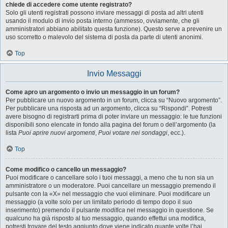
chiede di accedere come utente registrato?
Solo gli utenti registrati possono inviare messaggi di posta ad altri utenti
usando il modulo di invio posta interno (ammesso, ovviamente, che gli
amministratori abbiano abilitato questa funzione). Questo serve a prevenire un
uso scorretto o malevolo del sistema di posta da parte di utenti anonimi.
Top
Invio Messaggi
Come apro un argomento o invio un messaggio in un forum?
Per pubblicare un nuovo argomento in un forum, clicca su “Nuovo argomento”.
Per pubblicare una risposta ad un argomento, clicca su “Rispondi”. Potresti
avere bisogno di registrarti prima di poter inviare un messaggio: le tue funzioni
disponibili sono elencate in fondo alla pagina del forum o dell’argomento (la
lista
Puoi aprire nuovi argomenti
,
Puoi votare nei sondaggi
, ecc.).
Top
Come modifico o cancello un messaggio?
Puoi modificare o cancellare solo i tuoi messaggi, a meno che tu non sia un
amministratore o un moderatore. Puoi cancellare un messaggio premendo il
pulsante con la «X» nel messaggio che vuoi eliminare. Puoi modificare un
messaggio (a volte solo per un limitato periodo di tempo dopo il suo
inserimento) premendo il pulsante
modifica
nel messaggio in questione. Se
qualcuno ha già risposto al tuo messaggio, quando effettui una modifica,
potresti trovare del testo aggiunto dove viene indicato quante volte l’hai