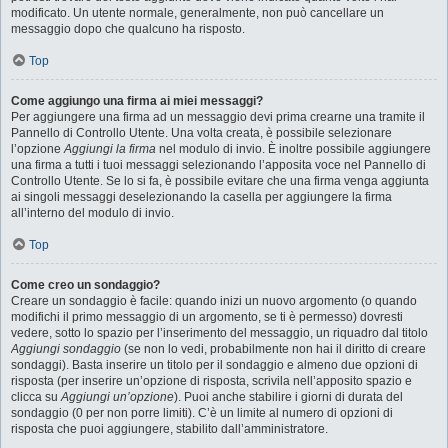
modificato. Un utente normale, generalmente, non può cancellare un
messaggio dopo che qualcuno ha risposto.
Top
Come aggiungo una firma ai miei messaggi?
Per aggiungere una firma ad un messaggio devi prima crearne una tramite il
Pannello di Controllo Utente. Una volta creata, è possibile selezionare
l’opzione
Aggiungi la firma
nel modulo di invio. È inoltre possibile aggiungere
una firma a tutti i tuoi messaggi selezionando l’apposita voce nel Pannello di
Controllo Utente. Se lo si fa, è possibile evitare che una firma venga aggiunta
ai singoli messaggi deselezionando la casella per aggiungere la firma
all’interno del modulo di invio.
Top
Come creo un sondaggio?
Creare un sondaggio è facile: quando inizi un nuovo argomento (o quando
modifichi il primo messaggio di un argomento, se ti è permesso) dovresti
vedere, sotto lo spazio per l’inserimento del messaggio, un riquadro dal titolo
Aggiungi sondaggio
(se non lo vedi, probabilmente non hai il diritto di creare
sondaggi). Basta inserire un titolo per il sondaggio e almeno due opzioni di
risposta (per inserire un’opzione di risposta, scrivila nell’apposito spazio e
clicca su
Aggiungi un’opzione
). Puoi anche stabilire i giorni di durata del
sondaggio (0 per non porre limiti). C’è un limite al numero di opzioni di
risposta che puoi aggiungere, stabilito dall’amministratore.