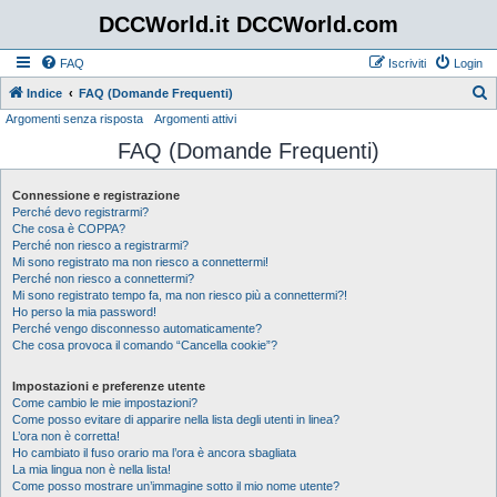
DCCWorld.it DCCWorld.com
FAQ
Iscriviti
Login
Indice
FAQ (Domande Frequenti)
Argomenti senza risposta
Argomenti attivi
e
FAQ (Domande Frequenti)
r
c
Connessione e registrazione
a
Perché devo registrarmi?
Che cosa è COPPA?
Perché non riesco a registrarmi?
Mi sono registrato ma non riesco a connettermi!
Perché non riesco a connettermi?
Mi sono registrato tempo fa, ma non riesco più a connettermi?!
Ho perso la mia password!
Perché vengo disconnesso automaticamente?
Che cosa provoca il comando “Cancella cookie”?
Impostazioni e preferenze utente
Come cambio le mie impostazioni?
Come posso evitare di apparire nella lista degli utenti in linea?
L’ora non è corretta!
Ho cambiato il fuso orario ma l’ora è ancora sbagliata
La mia lingua non è nella lista!
Come posso mostrare un’immagine sotto il mio nome utente?