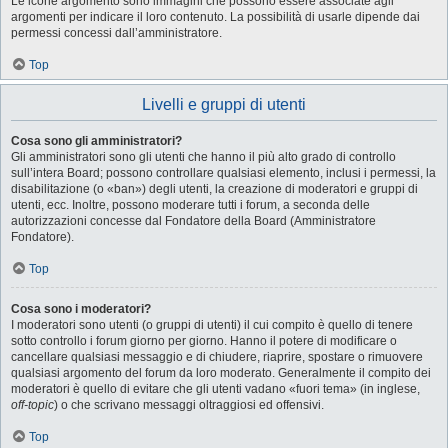
Le icone argomento sono immagini che possono essere associate agli
argomenti per indicare il loro contenuto. La possibilità di usarle dipende dai
permessi concessi dall’amministratore.
Top
Livelli e gruppi di utenti
Cosa sono gli amministratori?
Gli amministratori sono gli utenti che hanno il più alto grado di controllo
sull’intera Board; possono controllare qualsiasi elemento, inclusi i permessi, la
disabilitazione (o «ban») degli utenti, la creazione di moderatori e gruppi di
utenti, ecc. Inoltre, possono moderare tutti i forum, a seconda delle
autorizzazioni concesse dal Fondatore della Board (Amministratore
Fondatore).
Top
Cosa sono i moderatori?
I moderatori sono utenti (o gruppi di utenti) il cui compito è quello di tenere
sotto controllo i forum giorno per giorno. Hanno il potere di modificare o
cancellare qualsiasi messaggio e di chiudere, riaprire, spostare o rimuovere
qualsiasi argomento del forum da loro moderato. Generalmente il compito dei
moderatori è quello di evitare che gli utenti vadano «fuori tema» (in inglese,
off-topic
) o che scrivano messaggi oltraggiosi ed offensivi.
Top