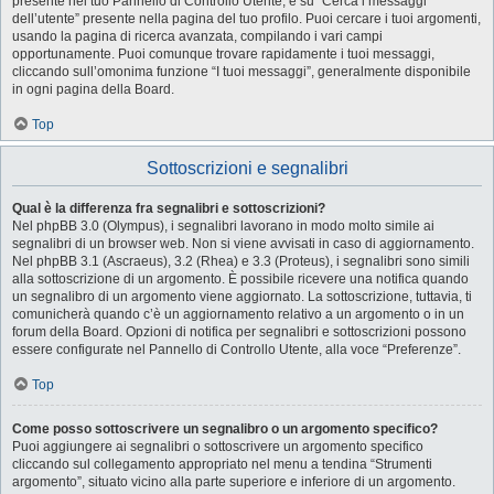
presente nel tuo Pannello di Controllo Utente, e su “Cerca i messaggi
dell’utente” presente nella pagina del tuo profilo. Puoi cercare i tuoi argomenti,
usando la pagina di ricerca avanzata, compilando i vari campi
opportunamente. Puoi comunque trovare rapidamente i tuoi messaggi,
cliccando sull’omonima funzione “I tuoi messaggi”, generalmente disponibile
in ogni pagina della Board.
Top
Sottoscrizioni e segnalibri
Qual è la differenza fra segnalibri e sottoscrizioni?
Nel phpBB 3.0 (Olympus), i segnalibri lavorano in modo molto simile ai
segnalibri di un browser web. Non si viene avvisati in caso di aggiornamento.
Nel phpBB 3.1 (Ascraeus), 3.2 (Rhea) e 3.3 (Proteus), i segnalibri sono simili
alla sottoscrizione di un argomento. È possibile ricevere una notifica quando
un segnalibro di un argomento viene aggiornato. La sottoscrizione, tuttavia, ti
comunicherà quando c’è un aggiornamento relativo a un argomento o in un
forum della Board. Opzioni di notifica per segnalibri e sottoscrizioni possono
essere configurate nel Pannello di Controllo Utente, alla voce “Preferenze”.
Top
Come posso sottoscrivere un segnalibro o un argomento specifico?
Puoi aggiungere ai segnalibri o sottoscrivere un argomento specifico
cliccando sul collegamento appropriato nel menu a tendina “Strumenti
argomento”, situato vicino alla parte superiore e inferiore di un argomento.