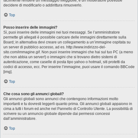
facilmente rendere un messaggio illeggibile, e un moderatore potrebbe
decidere di modificarlo o addirittura rimuoverlo.
Top
Posso inserire delle immagini?
Sì, puoi inserire delle immagini nei tuoi messaggi. Se l’amministratore
permette gli allegati è possibile caricare delle immagini direttamente sulla
Board; in alternativa devi creare un collegamento a un’immagine ospitata su
un server di pubblico accesso, ad es. http://www.indirizzo-del-
sito.com/immagine.gif. Non puoi inserire immagini che hai sul tuo PC (a meno
che non abbia un server!) o immagini che si trovano dietro sistemi di
autenticazione, come caselle di posta tipo yahoo o hotmail, siti protetti da
codici di accesso, ecc. Per inserire l’immagine, puoi usare il comando BBCode
[img].
Top
Che cosa sono gli annunci globali?
Gli annunci globali sono annunci che contengono informazioni molto
importanti e tu dovresti leggerli quanto prima. Gli annunci globali appaiono in
cima a tutti i forum ed anche nel Pannello di Controllo Utente. La possibilità di
scrivere su un annuncio globale dipende dai permessi concessi
dall’amministratore.
Top