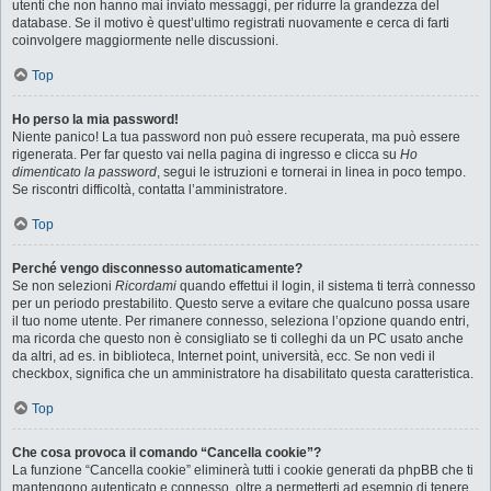
utenti che non hanno mai inviato messaggi, per ridurre la grandezza del
database. Se il motivo è quest’ultimo registrati nuovamente e cerca di farti
coinvolgere maggiormente nelle discussioni.
Top
Ho perso la mia password!
Niente panico! La tua password non può essere recuperata, ma può essere
rigenerata. Per far questo vai nella pagina di ingresso e clicca su
Ho
dimenticato la password
, segui le istruzioni e tornerai in linea in poco tempo.
Se riscontri difficoltà, contatta l’amministratore.
Top
Perché vengo disconnesso automaticamente?
Se non selezioni
Ricordami
quando effettui il login, il sistema ti terrà connesso
per un periodo prestabilito. Questo serve a evitare che qualcuno possa usare
il tuo nome utente. Per rimanere connesso, seleziona l’opzione quando entri,
ma ricorda che questo non è consigliato se ti colleghi da un PC usato anche
da altri, ad es. in biblioteca, Internet point, università, ecc. Se non vedi il
checkbox, significa che un amministratore ha disabilitato questa caratteristica.
Top
Che cosa provoca il comando “Cancella cookie”?
La funzione “Cancella cookie” eliminerà tutti i cookie generati da phpBB che ti
mantengono autenticato e connesso, oltre a permetterti ad esempio di tenere