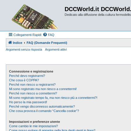
DCCWorld.it DCCWorld
Dedicato alla diffusione della cultura fermodellist
Collegamenti Rapidi
FAQ
Indice
FAQ (Domande Frequenti)
Argomenti senza risposta
Argomenti attivi
Connessione e registrazione
Perché devo registrarmi?
Che cosa è COPPA?
Perché non riesco a registrarmi?
Mi sono registrato ma non riesco a connettermi!
Perché non riesco a connettermi?
Mi sono registrato tempo fa, ma non riesco più a connettermi?!
Ho perso la mia password!
Perché vengo disconnesso automaticamente?
Che cosa provoca il comando “Cancella cookie”?
Impostazioni e preferenze utente
Come cambio le mie impostazioni?
Come posso evitare di apparire nella lista degli utenti in linea?