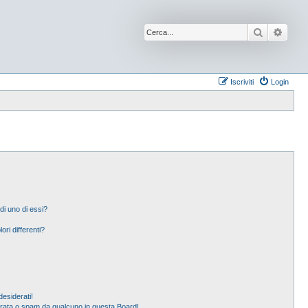
Cerca
Ricer
Iscriviti
Login
di uno di essi?
ori differenti?
esiderati!
erata o spam da qualcuno in questa Board!