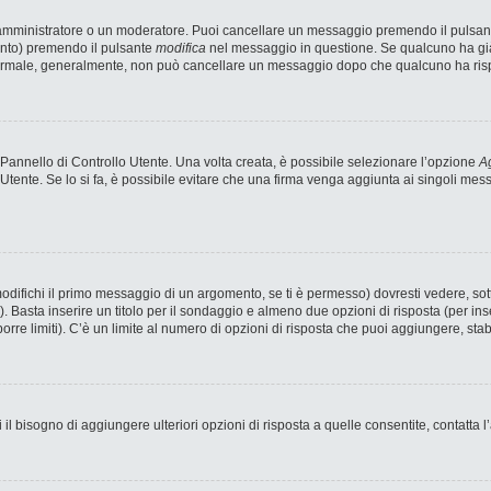
n amministratore o un moderatore. Puoi cancellare un messaggio premendo il pulsan
ento) premendo il pulsante
modifica
nel messaggio in questione. Se qualcuno ha già 
 normale, generalmente, non può cancellare un messaggio dopo che qualcuno ha ris
annello di Controllo Utente. Una volta creata, è possibile selezionare l’opzione
Ag
 Utente. Se lo si fa, è possibile evitare che una firma venga aggiunta ai singoli me
fichi il primo messaggio di un argomento, se ti è permesso) dovresti vedere, sotto
). Basta inserire un titolo per il sondaggio e almeno due opzioni di risposta (per ins
porre limiti). C’è un limite al numero di opzioni di risposta che puoi aggiungere, stab
 il bisogno di aggiungere ulteriori opzioni di risposta a quelle consentite, contatta