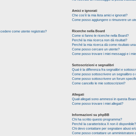
Amici e ignorati
Che cos’è la mia lista amici e ignorati?
Come posso aggiungere o rimuovere un utente
Ricerche nella Board
 accedere come utente registrato?
Come si fanno le ricerche nella Board?
Perché la mia ricerca non dà risultati?
Perché la mia ricerca dà come risultato un
Come posso cercare un utente?
Come posso trovare i miei messaggi e i mie
Sottoscrizioni e segnalibri
Qual è la differenza fra segnalibri e sottoscr
Come posso sottoscrivere un segnalibro o 
Come posso sottoscrivere un forum specif
Come cancello le mie sottoscrizioni?
Allegati
Quali allegati sono ammessi in questa Boar
Come posso trovare i miei allegati?
Informazioni su phpBB
Chi ha scritto questo programma?
Perché la caratteristica X non è disponibile?
Chi devo contattare per segnalare abusi e/o
Come posso contattare un amministratore 