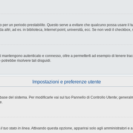
nesso per un periodo prestabilito. Questo serve a evitare che qualcuno possa usare i
ltri, ad es. in biblioteca, Internet point, università, ecc. Se non vedi il checkbox, 
i mantengono autenticato e connesso, oltre a permetterti ad esempio di tenere tracci
potrebbe risolvere tali disguidi.
Impostazioni e preferenze utente
atabase del sistema. Per modificarle vai sul tuo Pannello di Controllo Utente; gene
e.
l tuo stato in linea
. Attivando questa opzione, apparirai solo agli amministratori e a