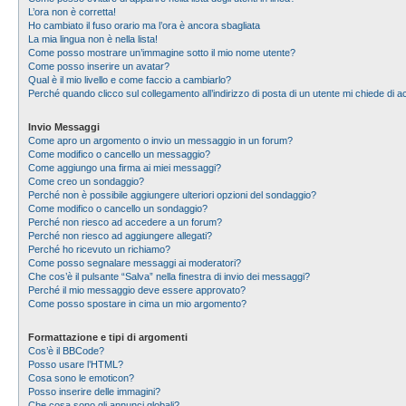
L’ora non è corretta!
Ho cambiato il fuso orario ma l’ora è ancora sbagliata
La mia lingua non è nella lista!
Come posso mostrare un’immagine sotto il mio nome utente?
Come posso inserire un avatar?
Qual è il mio livello e come faccio a cambiarlo?
Perché quando clicco sul collegamento all’indirizzo di posta di un utente mi chiede di
Invio Messaggi
Come apro un argomento o invio un messaggio in un forum?
Come modifico o cancello un messaggio?
Come aggiungo una firma ai miei messaggi?
Come creo un sondaggio?
Perché non è possibile aggiungere ulteriori opzioni del sondaggio?
Come modifico o cancello un sondaggio?
Perché non riesco ad accedere a un forum?
Perché non riesco ad aggiungere allegati?
Perché ho ricevuto un richiamo?
Come posso segnalare messaggi ai moderatori?
Che cos’è il pulsante “Salva” nella finestra di invio dei messaggi?
Perché il mio messaggio deve essere approvato?
Come posso spostare in cima un mio argomento?
Formattazione e tipi di argomenti
Cos’è il BBCode?
Posso usare l’HTML?
Cosa sono le emoticon?
Posso inserire delle immagini?
Che cosa sono gli annunci globali?