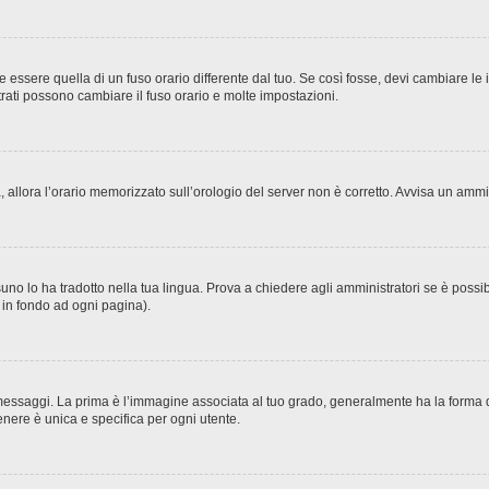
sere quella di un fuso orario differente dal tuo. Se così fosse, devi cambiare le imp
trati possono cambiare il fuso orario e molte impostazioni.
ta, allora l’orario memorizzato sull’orologio del server non è corretto. Avvisa un amm
no lo ha tradotto nella tua lingua. Prova a chiedere agli amministratori se è possibi
o in fondo ad ogni pagina).
ggi. La prima è l’immagine associata al tuo grado, generalmente ha la forma di stel
nere è unica e specifica per ogni utente.