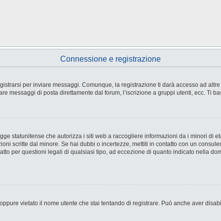
Connessione e registrazione
strarsi per inviare messaggi. Comunque, la registrazione ti darà accesso ad altre fu
are messaggi di posta direttamente dal forum, l’iscrizione a gruppi utenti, ecc. Ti ba
e statunitense che autorizza i siti web a raccogliere informazioni da i minori di età
ioni scritte dal minore. Se hai dubbi o incertezze, mettiti in contatto con un consul
tto per questioni legali di qualsiasi tipo, ad eccezione di quanto indicato nella d
ppure vietato il nome utente che stai tentando di registrare. Può anche aver disabilit