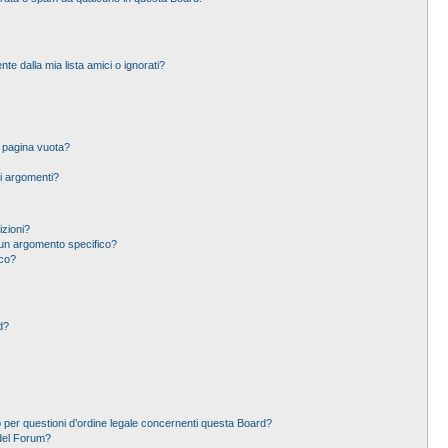
 dalla mia lista amici o ignorati?
a pagina vuota?
i argomenti?
izioni?
un argomento specifico?
ico?
d?
 per questioni d’ordine legale concernenti questa Board?
del Forum?