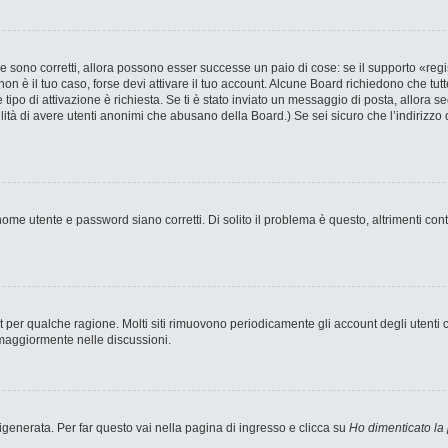
 sono corretti, allora possono esser successe un paio di cose: se il supporto «regi
 non è il tuo caso, forse devi attivare il tuo account. Alcune Board richiedono che tut
 tipo di attivazione è richiesta. Se ti è stato inviato un messaggio di posta, allora s
bilità di avere utenti anonimi che abusano della Board.) Se sei sicuro che l’indirizzo 
ome utente e password siano corretti. Di solito il problema è questo, altrimenti con
nt per qualche ragione. Molti siti rimuovono periodicamente gli account degli utent
 maggiormente nelle discussioni.
enerata. Per far questo vai nella pagina di ingresso e clicca su
Ho dimenticato la