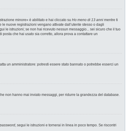
strazione minore» è abilitato e hai cliccato su
Ho meno di 13 anni
mentre ti
te le nuove registrazioni vengano attivate dall’utente stesso o dagli
egui le istruzioni; se non hai ricevuto nessun messaggio... sei sicuro che il tuo
di posta che hai usato sia corretto, allora prova a contattare un
tatta un amministratore: potresti essere stato bannato o potrebbe esserci un
i che non hanno mai inviato messaggi, per ridurre la grandezza del database.
 password
, segui le istruzioni e tornerai in linea in poco tempo. Se riscontri