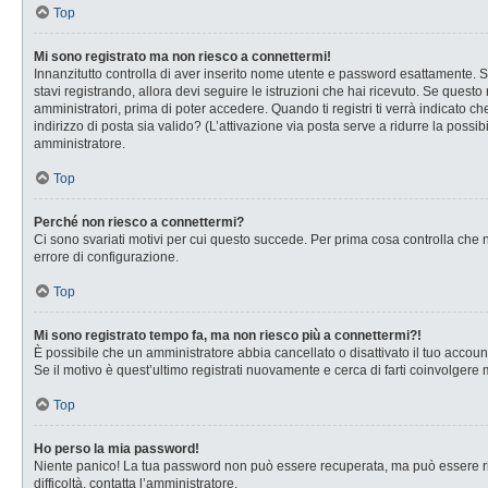
Top
Mi sono registrato ma non riesco a connettermi!
Innanzitutto controlla di aver inserito nome utente e password esattamente. Se
stavi registrando, allora devi seguire le istruzioni che hai ricevuto. Se questo
amministratori, prima di poter accedere. Quando ti registri ti verrà indicato che
indirizzo di posta sia valido? (L’attivazione via posta serve a ridurre la possi
amministratore.
Top
Perché non riesco a connettermi?
Ci sono svariati motivi per cui questo succede. Per prima cosa controlla che n
errore di configurazione.
Top
Mi sono registrato tempo fa, ma non riesco più a connettermi?!
È possibile che un amministratore abbia cancellato o disattivato il tuo accou
Se il motivo è quest’ultimo registrati nuovamente e cerca di farti coinvolgere
Top
Ho perso la mia password!
Niente panico! La tua password non può essere recuperata, ma può essere rig
difficoltà, contatta l’amministratore.