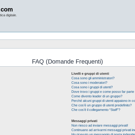
.com
ica digitale.
FAQ (Domande Frequenti)
Livelli e gruppi di utenti
Cosa sono gli amministratori?
Cosa sono i moderatori?
Cosa sono i gruppi di utenti?
Dove trovo i gruppi e come posso far parte 
Come divento leader di un gruppo?
Perché alcuni gruppi di utenti appaiono in col
Che cos’è un gruppo di utenti predefinito?
Che cos’è il collegamento “Staff”?
Messaggi privati
Non riesco ad inviare messaggi privati!
Continuano ad arrivarmi messaggi privati ind
Ho ricevuto un messaggio di posta indesid