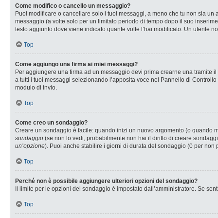
Come modifico o cancello un messaggio?
Puoi modificare o cancellare solo i tuoi messaggi, a meno che tu non sia u
messaggio (a volte solo per un limitato periodo di tempo dopo il suo inserim
testo aggiunto dove viene indicato quante volte l’hai modificato. Un utente
Top
Come aggiungo una firma ai miei messaggi?
Per aggiungere una firma ad un messaggio devi prima crearne una tramite il P
a tutti i tuoi messaggi selezionando l’apposita voce nel Pannello di Controllo
modulo di invio.
Top
Come creo un sondaggio?
Creare un sondaggio è facile: quando inizi un nuovo argomento (o quando modi
sondaggio
(se non lo vedi, probabilmente non hai il diritto di creare sondaggi
un’opzione
). Puoi anche stabilire i giorni di durata del sondaggio (0 per non 
Top
Perché non è possibile aggiungere ulteriori opzioni del sondaggio?
Il limite per le opzioni del sondaggio è impostato dall’amministratore. Se senti
Top