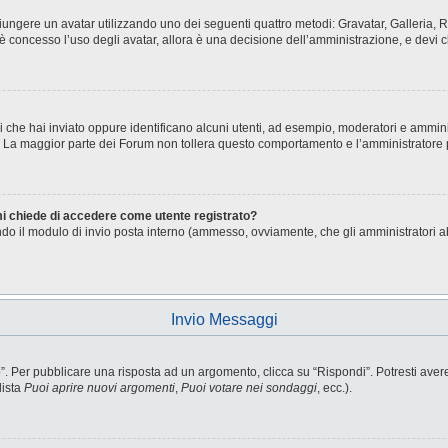
aggiungere un avatar utilizzando uno dei seguenti quattro metodi: Gravatar, Galleria
è concesso l’uso degli avatar, allora è una decisione dell’amministrazione, e devi c
i che hai inviato oppure identificano alcuni utenti, ad esempio, moderatori e ammini
o. La maggior parte dei Forum non tollera questo comportamento e l’amministratore
 mi chiede di accedere come utente registrato?
sando il modulo di invio posta interno (ammesso, ovviamente, che gli amministratori 
Invio Messaggi
Per pubblicare una risposta ad un argomento, clicca su “Rispondi”. Potresti avere b
lista
Puoi aprire nuovi argomenti
,
Puoi votare nei sondaggi
, ecc.).