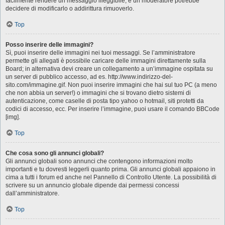
facilmente rendere un messaggio illeggibile, e un moderatore potrebbe
decidere di modificarlo o addirittura rimuoverlo.
Top
Posso inserire delle immagini?
Sì, puoi inserire delle immagini nei tuoi messaggi. Se l’amministratore
permette gli allegati è possibile caricare delle immagini direttamente sulla
Board; in alternativa devi creare un collegamento a un’immagine ospitata su
un server di pubblico accesso, ad es. http://www.indirizzo-del-
sito.com/immagine.gif. Non puoi inserire immagini che hai sul tuo PC (a meno
che non abbia un server!) o immagini che si trovano dietro sistemi di
autenticazione, come caselle di posta tipo yahoo o hotmail, siti protetti da
codici di accesso, ecc. Per inserire l’immagine, puoi usare il comando BBCode
[img].
Top
Che cosa sono gli annunci globali?
Gli annunci globali sono annunci che contengono informazioni molto
importanti e tu dovresti leggerli quanto prima. Gli annunci globali appaiono in
cima a tutti i forum ed anche nel Pannello di Controllo Utente. La possibilità di
scrivere su un annuncio globale dipende dai permessi concessi
dall’amministratore.
Top