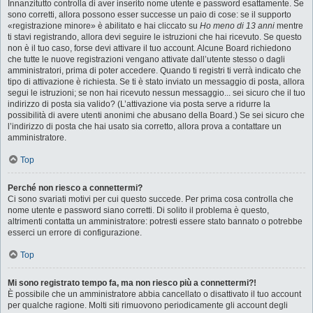
Innanzitutto controlla di aver inserito nome utente e password esattamente. Se
sono corretti, allora possono esser successe un paio di cose: se il supporto
«registrazione minore» è abilitato e hai cliccato su
Ho meno di 13 anni
mentre
ti stavi registrando, allora devi seguire le istruzioni che hai ricevuto. Se questo
non è il tuo caso, forse devi attivare il tuo account. Alcune Board richiedono
che tutte le nuove registrazioni vengano attivate dall’utente stesso o dagli
amministratori, prima di poter accedere. Quando ti registri ti verrà indicato che
tipo di attivazione è richiesta. Se ti è stato inviato un messaggio di posta, allora
segui le istruzioni; se non hai ricevuto nessun messaggio... sei sicuro che il tuo
indirizzo di posta sia valido? (L’attivazione via posta serve a ridurre la
possibilità di avere utenti anonimi che abusano della Board.) Se sei sicuro che
l’indirizzo di posta che hai usato sia corretto, allora prova a contattare un
amministratore.
Top
Perché non riesco a connettermi?
Ci sono svariati motivi per cui questo succede. Per prima cosa controlla che
nome utente e password siano corretti. Di solito il problema è questo,
altrimenti contatta un amministratore: potresti essere stato bannato o potrebbe
esserci un errore di configurazione.
Top
Mi sono registrato tempo fa, ma non riesco più a connettermi?!
È possibile che un amministratore abbia cancellato o disattivato il tuo account
per qualche ragione. Molti siti rimuovono periodicamente gli account degli