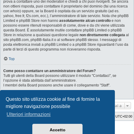
prova a contattare uno dei moderatori e chiedi a chi puoi rivolgerti. Se ancora
non ottieni risposta, puoi contattare il proprietario del dominio (fai una ricerca
con
whois
) oppure, se la Board è ospitata da un servizio gratuito (ad es.
yahoo, free.fr, f2s.com, ecc.), l’amministratore di tale servizio. Nota che phpBB
Limited e phpBB Store non hanno
assolutamente alcun controllo
e non
possono essere ritenuti responsabili di come, dove e da chi viene utilizzata
questa Board. È assolutamente inutile contattare phpBB Limited o phpBB
Store in relazione a qualsiasi questione legale
non direttamente collegata
al
sito phpBB.com, phpBB-Italia.it o al software phpBB stesso. I messaggi di
posta elettronica inviati a phpBB Limited o a phpBB Store riguardanti l’uso da
parte di terzi di questo programma non riceveranno risposta.
Top
Come posso contattare un amministratore del Forum?
Tutti gli utenti della Board possono utilizzare il modulo "Contattaci", se
l’opzione è stata abilitata dall’amministratore.
I membri della Board possono anche usare il collegamento "Staff".
Top
Questo sito utilizza cookie al fine di fornire la
Vai a
migliore navigazione possibile
Ulteriori informazioni
Indice
Cancella cookie
Tutti gli orari sono
UTC+02:00
Style Developer by ©
GTA game
Forum.
Accetto
Creato da
phpBB
® Forum Software © phpBB Limited