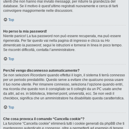
utenti che non hanno mai inviato messaggi, per ridurre la grandezza del
database. Se il motivo è quest’ultimo registrati nuovamente e cerca di farti
coinvolgere maggiormente nelle discussioni.
Top
Ho perso la mia password!
Niente panico! La tua password non può essere recuperata, ma può essere
rigenerata. Per far questo vai nella pagina di ingresso e clicca su
Ho
dimenticato la password
, segui le istruzioni e tornerai in linea in poco tempo.
Se riscontri difficoltà, contatta l’amministratore.
Top
Perché vengo disconnesso automaticamente?
Se non selezioni
Ricordami
quando effettui il login, il sistema ti terrà connesso
per un periodo prestabilito. Questo serve a evitare che qualcuno possa usare
il tuo nome utente. Per rimanere connesso, seleziona l’opzione quando entri,
ma ricorda che questo non è consigliato se ti colleghi da un PC usato anche
da altri, ad es. in biblioteca, Internet point, università, ecc. Se non vedi il
checkbox, significa che un amministratore ha disabilitato questa caratteristica.
Top
Che cosa provoca il comando “Cancella cookie”?
La funzione “Cancella cookie” eliminerà tutti i cookie generati da phpBB che ti
mantengono autenticato e connesso, oltre a permetterti ad esempio di tenere