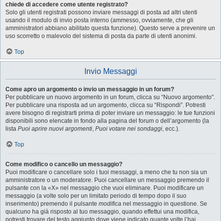
chiede di accedere come utente registrato?
Solo gli utenti registrati possono inviare messaggi di posta ad altri utenti
usando il modulo di invio posta interno (ammesso, ovviamente, che gli
amministratori abbiano abilitato questa funzione). Questo serve a prevenire un
uso scorretto o malevolo del sistema di posta da parte di utenti anonimi.
Top
Invio Messaggi
Come apro un argomento o invio un messaggio in un forum?
Per pubblicare un nuovo argomento in un forum, clicca su “Nuovo argomento”.
Per pubblicare una risposta ad un argomento, clicca su “Rispondi”. Potresti
avere bisogno di registrarti prima di poter inviare un messaggio: le tue funzioni
disponibili sono elencate in fondo alla pagina del forum o dell’argomento (la
lista
Puoi aprire nuovi argomenti
,
Puoi votare nei sondaggi
, ecc.).
Top
Come modifico o cancello un messaggio?
Puoi modificare o cancellare solo i tuoi messaggi, a meno che tu non sia un
amministratore o un moderatore. Puoi cancellare un messaggio premendo il
pulsante con la «X» nel messaggio che vuoi eliminare. Puoi modificare un
messaggio (a volte solo per un limitato periodo di tempo dopo il suo
inserimento) premendo il pulsante
modifica
nel messaggio in questione. Se
qualcuno ha già risposto al tuo messaggio, quando effettui una modifica,
potresti trovare del testo aggiunto dove viene indicato quante volte l’hai