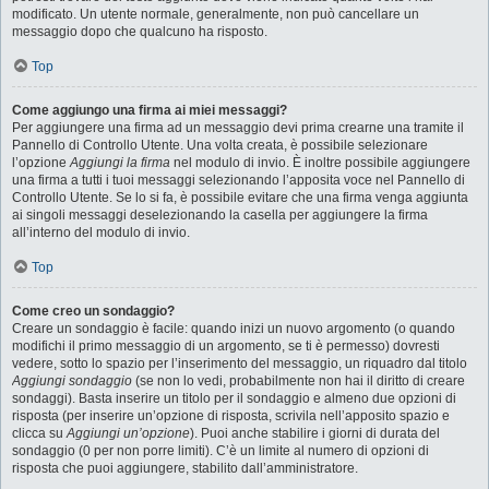
modificato. Un utente normale, generalmente, non può cancellare un
messaggio dopo che qualcuno ha risposto.
Top
Come aggiungo una firma ai miei messaggi?
Per aggiungere una firma ad un messaggio devi prima crearne una tramite il
Pannello di Controllo Utente. Una volta creata, è possibile selezionare
l’opzione
Aggiungi la firma
nel modulo di invio. È inoltre possibile aggiungere
una firma a tutti i tuoi messaggi selezionando l’apposita voce nel Pannello di
Controllo Utente. Se lo si fa, è possibile evitare che una firma venga aggiunta
ai singoli messaggi deselezionando la casella per aggiungere la firma
all’interno del modulo di invio.
Top
Come creo un sondaggio?
Creare un sondaggio è facile: quando inizi un nuovo argomento (o quando
modifichi il primo messaggio di un argomento, se ti è permesso) dovresti
vedere, sotto lo spazio per l’inserimento del messaggio, un riquadro dal titolo
Aggiungi sondaggio
(se non lo vedi, probabilmente non hai il diritto di creare
sondaggi). Basta inserire un titolo per il sondaggio e almeno due opzioni di
risposta (per inserire un’opzione di risposta, scrivila nell’apposito spazio e
clicca su
Aggiungi un’opzione
). Puoi anche stabilire i giorni di durata del
sondaggio (0 per non porre limiti). C’è un limite al numero di opzioni di
risposta che puoi aggiungere, stabilito dall’amministratore.