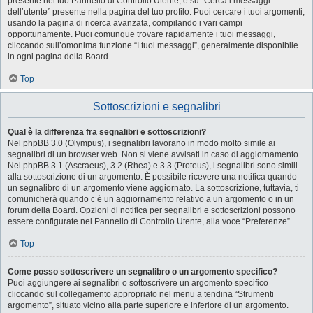
presente nel tuo Pannello di Controllo Utente, e su “Cerca i messaggi
dell’utente” presente nella pagina del tuo profilo. Puoi cercare i tuoi argomenti,
usando la pagina di ricerca avanzata, compilando i vari campi
opportunamente. Puoi comunque trovare rapidamente i tuoi messaggi,
cliccando sull’omonima funzione “I tuoi messaggi”, generalmente disponibile
in ogni pagina della Board.
Top
Sottoscrizioni e segnalibri
Qual è la differenza fra segnalibri e sottoscrizioni?
Nel phpBB 3.0 (Olympus), i segnalibri lavorano in modo molto simile ai
segnalibri di un browser web. Non si viene avvisati in caso di aggiornamento.
Nel phpBB 3.1 (Ascraeus), 3.2 (Rhea) e 3.3 (Proteus), i segnalibri sono simili
alla sottoscrizione di un argomento. È possibile ricevere una notifica quando
un segnalibro di un argomento viene aggiornato. La sottoscrizione, tuttavia, ti
comunicherà quando c’è un aggiornamento relativo a un argomento o in un
forum della Board. Opzioni di notifica per segnalibri e sottoscrizioni possono
essere configurate nel Pannello di Controllo Utente, alla voce “Preferenze”.
Top
Come posso sottoscrivere un segnalibro o un argomento specifico?
Puoi aggiungere ai segnalibri o sottoscrivere un argomento specifico
cliccando sul collegamento appropriato nel menu a tendina “Strumenti
argomento”, situato vicino alla parte superiore e inferiore di un argomento.