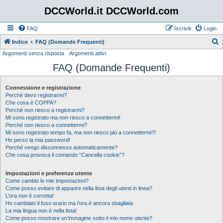
DCCWorld.it DCCWorld.com
FAQ
Iscriviti
Login
Indice
FAQ (Domande Frequenti)
Argomenti senza risposta
Argomenti attivi
e
FAQ (Domande Frequenti)
r
c
Connessione e registrazione
a
Perché devo registrarmi?
Che cosa è COPPA?
Perché non riesco a registrarmi?
Mi sono registrato ma non riesco a connettermi!
Perché non riesco a connettermi?
Mi sono registrato tempo fa, ma non riesco più a connettermi?!
Ho perso la mia password!
Perché vengo disconnesso automaticamente?
Che cosa provoca il comando “Cancella cookie”?
Impostazioni e preferenze utente
Come cambio le mie impostazioni?
Come posso evitare di apparire nella lista degli utenti in linea?
L’ora non è corretta!
Ho cambiato il fuso orario ma l’ora è ancora sbagliata
La mia lingua non è nella lista!
Come posso mostrare un’immagine sotto il mio nome utente?