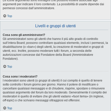
Le icone argomento sono immagini che possono essere associate agli
argomenti per indicare il loro contenuto. La possibilità di usarle dipende dai
permessi concessi dall’amministratore.
Top
Livelli e gruppi di utenti
Cosa sono gli amministratori?
Gli amministratori sono gli utenti che hanno il più alto grado di controllo
sull’intera Board; possono controllare qualsiasi elemento, inclusi i permessi, la
disabilitazione (o «ban») degli utenti, la creazione di moderatori e gruppi di
utenti, ecc. Inoltre, possono moderare tutti i forum, a seconda delle
autorizzazioni concesse dal Fondatore della Board (Amministratore
Fondatore).
Top
Cosa sono i moderatori?
I moderatori sono utenti (o gruppi di utenti) il cui compito è quello di tenere
sotto controllo i forum giorno per giorno. Hanno il potere di modificare o
cancellare qualsiasi messaggio e di chiudere, riaprire, spostare o rimuovere
qualsiasi argomento del forum da loro moderato. Generalmente il compito dei
moderatori è quello di evitare che gli utenti vadano «fuori tema» (in inglese,
off-topic
) o che scrivano messaggi oltraggiosi ed offensivi.
Top