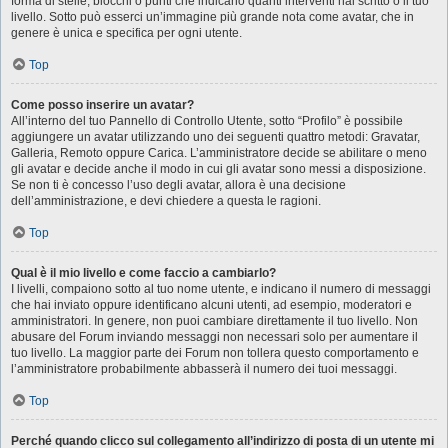
forma di stelle, blocchi o punti che indicano quanti interventi hai scritto o il tuo
livello. Sotto può esserci un’immagine più grande nota come avatar, che in
genere è unica e specifica per ogni utente.
Top
Come posso inserire un avatar?
All’interno del tuo Pannello di Controllo Utente, sotto “Profilo” è possibile
aggiungere un avatar utilizzando uno dei seguenti quattro metodi: Gravatar,
Galleria, Remoto oppure Carica. L’amministratore decide se abilitare o meno
gli avatar e decide anche il modo in cui gli avatar sono messi a disposizione.
Se non ti è concesso l’uso degli avatar, allora è una decisione
dell’amministrazione, e devi chiedere a questa le ragioni.
Top
Qual è il mio livello e come faccio a cambiarlo?
I livelli, compaiono sotto al tuo nome utente, e indicano il numero di messaggi
che hai inviato oppure identificano alcuni utenti, ad esempio, moderatori e
amministratori. In genere, non puoi cambiare direttamente il tuo livello. Non
abusare del Forum inviando messaggi non necessari solo per aumentare il
tuo livello. La maggior parte dei Forum non tollera questo comportamento e
l’amministratore probabilmente abbasserà il numero dei tuoi messaggi.
Top
Perché quando clicco sul collegamento all’indirizzo di posta di un utente mi