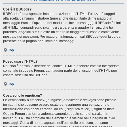
Cos’è il BBCode?
Il BBCode è una speciale implementazione dell’HTML; l’utilizzo è soggetto
alla scelta dell’amministratore (puoi anche disabilitarlo di messaggio in
messaggio tramite l’opzione nel modulo di invio messaggi). Il BBCode è simile
all’HTML, i comandi sono racchiusi tra parentesi quadre [ e ] anziché tra
parentesi angolari < e > e offre un controllo maggiore su cosa e come viene
mostrato nei messaggi. Per maggiori informazioni sul BBCode leggi la guida
presente nella pagina per l’invio dei messaggi.
Top
Posso usare l’HTML?
No. Non è possibile inserire del codice HTML e ottenere che sia interpretato
come tale in questo Forum. La maggior parte delle funzioni dell’HTML può
essere sostituita dal BBCode.
Top
Cosa sono le emoticon?
Le «emoticon» o «faccine» (in inglese,
emoticons
o
smileys
) sono piccole
immagini che possono essere usate per esprimere una sensazione o
un’emozione con pochi caratteri; ad es. :) significa felice, :( significa triste.
Questo Forum trasforma automaticamente queste serie di caratteri in
immagini. La lista completa delle emoticon è visibile nella pagina di invio
messaggi. Cerca di non esagerare nell’uso delle emoticon, possono