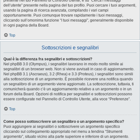
presente nel tuo Pannello di Controllo Utente, e su “Cerca i messaggi
dell’utente” presente nella pagina del tuo profilo. Puoi cercare i tuoi argomenti,
usando la pagina di ricerca avanzata, compilando i vari campi
opportunamente. Puoi comunque trovare rapidamente i tuoi messaggi,
cliccando sull’omonima funzione “I tuoi messaggi”, generalmente disponibile
in ogni pagina della Board.
Top
Sottoscrizioni e segnalibri
Qual è la differenza fra segnalibri e sottoscrizioni?
Nel phpBB 3.0 (Olympus), i segnalibri lavorano in modo molto simile ai
segnalibri di un browser web. Non si viene avvisati in caso di aggiornamento.
Nel phpBB 3.1 (Ascraeus), 3.2 (Rhea) e 3.3 (Proteus), i segnalibri sono simili
alla sottoscrizione di un argomento. È possibile ricevere una notifica quando
un segnalibro di un argomento viene aggiornato. La sottoscrizione, tuttavia, ti
comunicherà quando c’è un aggiornamento relativo a un argomento o in un
forum della Board. Opzioni di notifica per segnalibri e sottoscrizioni possono
essere configurate nel Pannello di Controllo Utente, alla voce “Preferenze”.
Top
Come posso sottoscrivere un segnalibro o un argomento specifico?
Puoi aggiungere ai segnalibri o sottoscrivere un argomento specifico
cliccando sul collegamento appropriato nel menu a tendina “Strumenti
argomento”, situato vicino alla parte superiore e inferiore di un argomento.