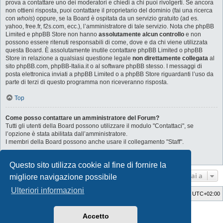
prova a contattare uno dei moderatori e chiedi a chi puoi rivolgerti. Se ancora
non ottieni risposta, puoi contattare il proprietario del dominio (fai una ricerca
con
whois
) oppure, se la Board è ospitata da un servizio gratuito (ad es.
yahoo, free.fr, f2s.com, ecc.), l’amministratore di tale servizio. Nota che phpBB
Limited e phpBB Store non hanno
assolutamente alcun controllo
e non
possono essere ritenuti responsabili di come, dove e da chi viene utilizzata
questa Board. È assolutamente inutile contattare phpBB Limited o phpBB
Store in relazione a qualsiasi questione legale
non direttamente collegata
al
sito phpBB.com, phpBB-Italia.it o al software phpBB stesso. I messaggi di
posta elettronica inviati a phpBB Limited o a phpBB Store riguardanti l’uso da
parte di terzi di questo programma non riceveranno risposta.
Top
Come posso contattare un amministratore del Forum?
Tutti gli utenti della Board possono utilizzare il modulo "Contattaci", se
l’opzione è stata abilitata dall’amministratore.
I membri della Board possono anche usare il collegamento "Staff".
Top
Questo sito utilizza cookie al fine di fornire la
Vai a
migliore navigazione possibile
Ulteriori informazioni
Indice
Cancella cookie
Tutti gli orari sono
UTC+02:00
Style Developer by ©
GTA game
Forum.
Accetto
Creato da
phpBB
® Forum Software © phpBB Limited