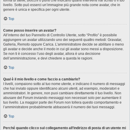
forma di stelle, blocchi o punti che indicano quanti interventi hai scritto o il tuo
livello. Sotto può esserci un’immagine più grande nota come avatar, che in
genere è unica e specifica per ogni utente.
Top
Come posso inserire un avatar?
All’interno del tuo Pannello di Controllo Utente, sotto “Profilo” è possibile
aggiungere un avatar utilizzando uno dei seguenti quattro metodi: Gravatar,
Galleria, Remoto oppure Carica. L’amministratore decide se abilitare o meno
gli avatar e decide anche il modo in cui gli avatar sono messi a disposizione.
Se non ti è concesso l’uso degli avatar, allora è una decisione
dell’amministrazione, e devi chiedere a questa le ragioni.
Top
Qual è il mio livello e come faccio a cambiarlo?
I livelli, compaiono sotto al tuo nome utente, e indicano il numero di messaggi
che hai inviato oppure identificano alcuni utenti, ad esempio, moderatori e
amministratori. In genere, non puoi cambiare direttamente il tuo livello. Non
abusare del Forum inviando messaggi non necessari solo per aumentare il
tuo livello. La maggior parte dei Forum non tollera questo comportamento e
l’amministratore probabilmente abbasserà il numero dei tuoi messaggi.
Top
Perché quando clicco sul collegamento all’indirizzo di posta di un utente mi