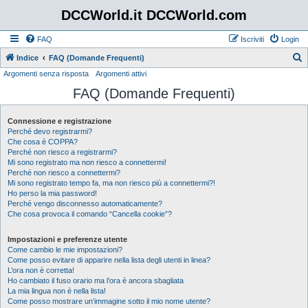
DCCWorld.it DCCWorld.com
FAQ
Iscriviti
Login
Indice
FAQ (Domande Frequenti)
Argomenti senza risposta
Argomenti attivi
e
FAQ (Domande Frequenti)
r
c
Connessione e registrazione
a
Perché devo registrarmi?
Che cosa è COPPA?
Perché non riesco a registrarmi?
Mi sono registrato ma non riesco a connettermi!
Perché non riesco a connettermi?
Mi sono registrato tempo fa, ma non riesco più a connettermi?!
Ho perso la mia password!
Perché vengo disconnesso automaticamente?
Che cosa provoca il comando “Cancella cookie”?
Impostazioni e preferenze utente
Come cambio le mie impostazioni?
Come posso evitare di apparire nella lista degli utenti in linea?
L’ora non è corretta!
Ho cambiato il fuso orario ma l’ora è ancora sbagliata
La mia lingua non è nella lista!
Come posso mostrare un’immagine sotto il mio nome utente?