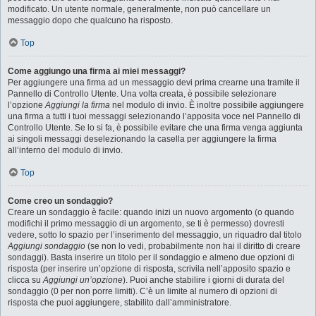
modificato. Un utente normale, generalmente, non può cancellare un
messaggio dopo che qualcuno ha risposto.
Top
Come aggiungo una firma ai miei messaggi?
Per aggiungere una firma ad un messaggio devi prima crearne una tramite il
Pannello di Controllo Utente. Una volta creata, è possibile selezionare
l’opzione
Aggiungi la firma
nel modulo di invio. È inoltre possibile aggiungere
una firma a tutti i tuoi messaggi selezionando l’apposita voce nel Pannello di
Controllo Utente. Se lo si fa, è possibile evitare che una firma venga aggiunta
ai singoli messaggi deselezionando la casella per aggiungere la firma
all’interno del modulo di invio.
Top
Come creo un sondaggio?
Creare un sondaggio è facile: quando inizi un nuovo argomento (o quando
modifichi il primo messaggio di un argomento, se ti è permesso) dovresti
vedere, sotto lo spazio per l’inserimento del messaggio, un riquadro dal titolo
Aggiungi sondaggio
(se non lo vedi, probabilmente non hai il diritto di creare
sondaggi). Basta inserire un titolo per il sondaggio e almeno due opzioni di
risposta (per inserire un’opzione di risposta, scrivila nell’apposito spazio e
clicca su
Aggiungi un’opzione
). Puoi anche stabilire i giorni di durata del
sondaggio (0 per non porre limiti). C’è un limite al numero di opzioni di
risposta che puoi aggiungere, stabilito dall’amministratore.