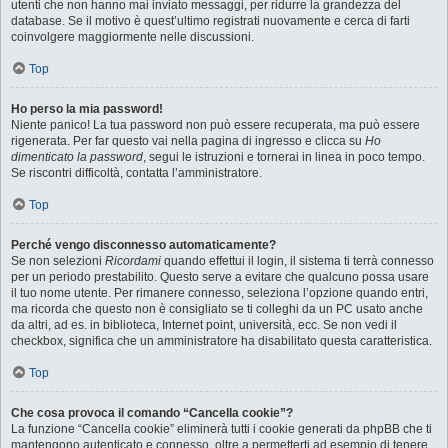
utenti che non hanno mai inviato messaggi, per ridurre la grandezza del
database. Se il motivo è quest’ultimo registrati nuovamente e cerca di farti
coinvolgere maggiormente nelle discussioni.
Top
Ho perso la mia password!
Niente panico! La tua password non può essere recuperata, ma può essere
rigenerata. Per far questo vai nella pagina di ingresso e clicca su
Ho
dimenticato la password
, segui le istruzioni e tornerai in linea in poco tempo.
Se riscontri difficoltà, contatta l’amministratore.
Top
Perché vengo disconnesso automaticamente?
Se non selezioni
Ricordami
quando effettui il login, il sistema ti terrà connesso
per un periodo prestabilito. Questo serve a evitare che qualcuno possa usare
il tuo nome utente. Per rimanere connesso, seleziona l’opzione quando entri,
ma ricorda che questo non è consigliato se ti colleghi da un PC usato anche
da altri, ad es. in biblioteca, Internet point, università, ecc. Se non vedi il
checkbox, significa che un amministratore ha disabilitato questa caratteristica.
Top
Che cosa provoca il comando “Cancella cookie”?
La funzione “Cancella cookie” eliminerà tutti i cookie generati da phpBB che ti
mantengono autenticato e connesso, oltre a permetterti ad esempio di tenere