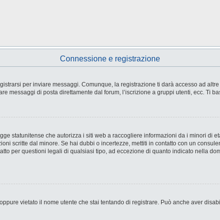
Connessione e registrazione
strarsi per inviare messaggi. Comunque, la registrazione ti darà accesso ad altre fu
are messaggi di posta direttamente dal forum, l’iscrizione a gruppi utenti, ecc. Ti ba
e statunitense che autorizza i siti web a raccogliere informazioni da i minori di età
ioni scritte dal minore. Se hai dubbi o incertezze, mettiti in contatto con un consul
tto per questioni legali di qualsiasi tipo, ad eccezione di quanto indicato nella d
ppure vietato il nome utente che stai tentando di registrare. Può anche aver disabilit