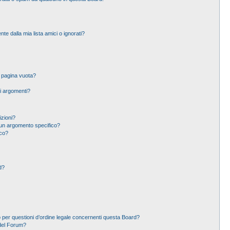
 dalla mia lista amici o ignorati?
a pagina vuota?
i argomenti?
izioni?
un argomento specifico?
ico?
d?
 per questioni d’ordine legale concernenti questa Board?
del Forum?