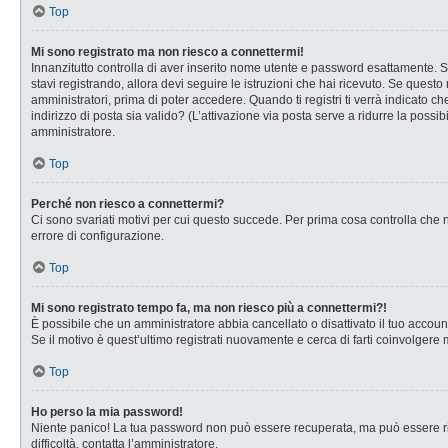
Top
Mi sono registrato ma non riesco a connettermi!
Innanzitutto controlla di aver inserito nome utente e password esattamente. Se
stavi registrando, allora devi seguire le istruzioni che hai ricevuto. Se questo
amministratori, prima di poter accedere. Quando ti registri ti verrà indicato che
indirizzo di posta sia valido? (L’attivazione via posta serve a ridurre la possi
amministratore.
Top
Perché non riesco a connettermi?
Ci sono svariati motivi per cui questo succede. Per prima cosa controlla che n
errore di configurazione.
Top
Mi sono registrato tempo fa, ma non riesco più a connettermi?!
È possibile che un amministratore abbia cancellato o disattivato il tuo accou
Se il motivo è quest’ultimo registrati nuovamente e cerca di farti coinvolgere
Top
Ho perso la mia password!
Niente panico! La tua password non può essere recuperata, ma può essere rig
difficoltà, contatta l’amministratore.