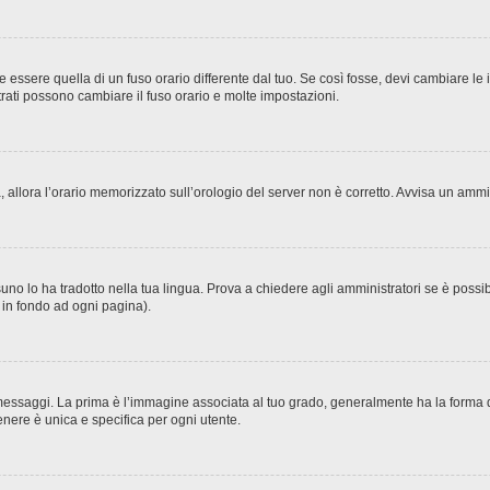
sere quella di un fuso orario differente dal tuo. Se così fosse, devi cambiare le imp
trati possono cambiare il fuso orario e molte impostazioni.
ta, allora l’orario memorizzato sull’orologio del server non è corretto. Avvisa un amm
no lo ha tradotto nella tua lingua. Prova a chiedere agli amministratori se è possibi
o in fondo ad ogni pagina).
ggi. La prima è l’immagine associata al tuo grado, generalmente ha la forma di stel
nere è unica e specifica per ogni utente.