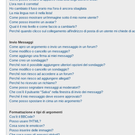
L’ora non è corretta!
Ho cambiato il fuso orario ma l’ora è ancora sbagliata
La mia lingua non è nella lista!
Come posso mostrare un’immagine sotto il mio nome utente?
Come posso inserire un avatar?
Qual è il mio livello e come faccio a cambiarlo?
Perché quando clicco sul collegamento all’indirizzo di posta di un utente mi chiede di
Invio Messaggi
Come apro un argomento o invio un messaggio in un forum?
Come modifico o cancello un messaggio?
Come aggiungo una firma ai miei messaggi?
Come creo un sondaggio?
Perché non è possibile aggiungere ulteriori opzioni del sondaggio?
Come modifico o cancello un sondaggio?
Perché non riesco ad accedere a un forum?
Perché non riesco ad aggiungere allegati?
Perché ho ricevuto un richiamo?
Come posso segnalare messaggi ai moderatori?
Che cos’è il pulsante “Salva” nella finestra di invio dei messaggi?
Perché il mio messaggio deve essere approvato?
Come posso spostare in cima un mio argomento?
Formattazione e tipi di argomenti
Cos’è il BBCode?
Posso usare l’HTML?
Cosa sono le emoticon?
Posso inserire delle immagini?
Che cosa sono gli annunci globali?