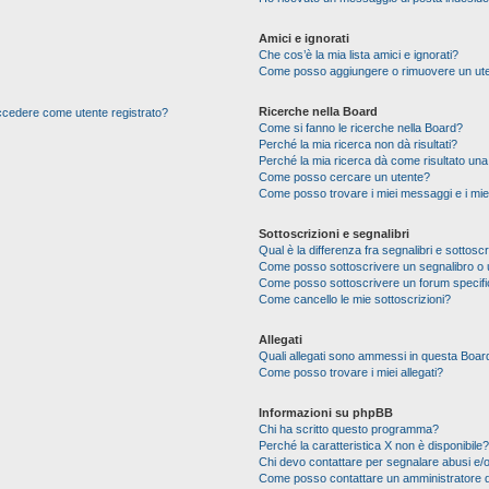
Amici e ignorati
Che cos’è la mia lista amici e ignorati?
Come posso aggiungere o rimuovere un utente
Ricerche nella Board
 accedere come utente registrato?
Come si fanno le ricerche nella Board?
Perché la mia ricerca non dà risultati?
Perché la mia ricerca dà come risultato un
Come posso cercare un utente?
Come posso trovare i miei messaggi e i mie
Sottoscrizioni e segnalibri
Qual è la differenza fra segnalibri e sottoscr
Come posso sottoscrivere un segnalibro o 
Come posso sottoscrivere un forum specif
Come cancello le mie sottoscrizioni?
Allegati
Quali allegati sono ammessi in questa Boar
Come posso trovare i miei allegati?
Informazioni su phpBB
Chi ha scritto questo programma?
Perché la caratteristica X non è disponibile?
Chi devo contattare per segnalare abusi e/o
Come posso contattare un amministratore 