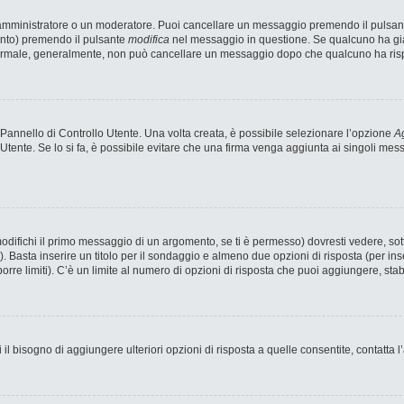
n amministratore o un moderatore. Puoi cancellare un messaggio premendo il pulsan
ento) premendo il pulsante
modifica
nel messaggio in questione. Se qualcuno ha già 
 normale, generalmente, non può cancellare un messaggio dopo che qualcuno ha ris
annello di Controllo Utente. Una volta creata, è possibile selezionare l’opzione
Ag
 Utente. Se lo si fa, è possibile evitare che una firma venga aggiunta ai singoli me
fichi il primo messaggio di un argomento, se ti è permesso) dovresti vedere, sotto
). Basta inserire un titolo per il sondaggio e almeno due opzioni di risposta (per ins
porre limiti). C’è un limite al numero di opzioni di risposta che puoi aggiungere, stab
 il bisogno di aggiungere ulteriori opzioni di risposta a quelle consentite, contatta