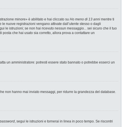
strazione minore» è abilitato e hai cliccato su
Ho meno di 13 anni
mentre ti
te le nuove registrazioni vengano attivate dall’utente stesso o dagli
egui le istruzioni; se non hai ricevuto nessun messaggio... sei sicuro che il tuo
di posta che hai usato sia corretto, allora prova a contattare un
tatta un amministratore: potresti essere stato bannato o potrebbe esserci un
i che non hanno mai inviato messaggi, per ridurre la grandezza del database.
 password
, segui le istruzioni e tornerai in linea in poco tempo. Se riscontri