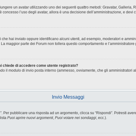
aggiungere un avatar utilizzando uno dei seguenti quattro metodi: Gravatar, Galleria
è concesso l’uso degli avatar, allora è una decisione dell’amministrazione, e devi c
i che hai inviato oppure identificano alcuni utenti, ad esempio, moderatori e ammini
o. La maggior parte dei Forum non tollera questo comportamento e l’amministratore
 mi chiede di accedere come utente registrato?
sando il modulo di invio posta interno (ammesso, ovviamente, che gli amministratori 
Invio Messaggi
Per pubblicare una risposta ad un argomento, clicca su “Rispondi”. Potresti avere b
lista
Puoi aprire nuovi argomenti
,
Puoi votare nei sondaggi
, ecc.).