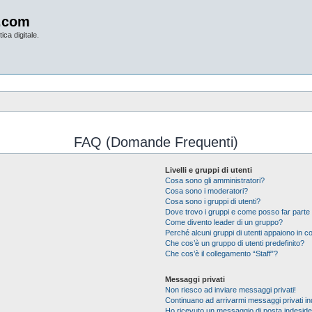
.com
ica digitale.
FAQ (Domande Frequenti)
Livelli e gruppi di utenti
Cosa sono gli amministratori?
Cosa sono i moderatori?
Cosa sono i gruppi di utenti?
Dove trovo i gruppi e come posso far parte 
Come divento leader di un gruppo?
Perché alcuni gruppi di utenti appaiono in col
Che cos’è un gruppo di utenti predefinito?
Che cos’è il collegamento “Staff”?
Messaggi privati
Non riesco ad inviare messaggi privati!
Continuano ad arrivarmi messaggi privati ind
Ho ricevuto un messaggio di posta indesid