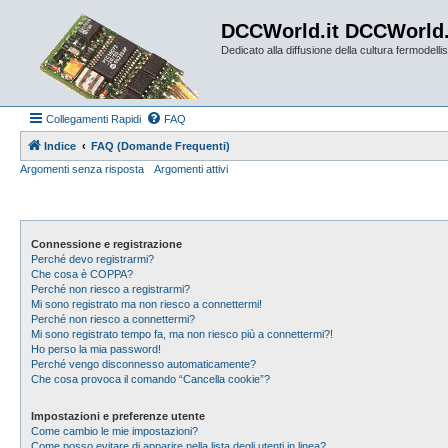
DCCWorld.it DCCWorld
Dedicato alla diffusione della cultura fermodellist
Collegamenti Rapidi
FAQ
Indice
FAQ (Domande Frequenti)
Argomenti senza risposta
Argomenti attivi
Connessione e registrazione
Perché devo registrarmi?
Che cosa è COPPA?
Perché non riesco a registrarmi?
Mi sono registrato ma non riesco a connettermi!
Perché non riesco a connettermi?
Mi sono registrato tempo fa, ma non riesco più a connettermi?!
Ho perso la mia password!
Perché vengo disconnesso automaticamente?
Che cosa provoca il comando “Cancella cookie”?
Impostazioni e preferenze utente
Come cambio le mie impostazioni?
Come posso evitare di apparire nella lista degli utenti in linea?