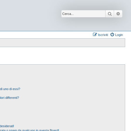
Cerca
Ricer
Iscriviti
Login
di uno di essi?
ori differenti?
esiderati!
erata o spam da qualcuno in questa Board!