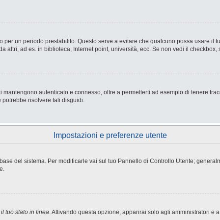
nesso per un periodo prestabilito. Questo serve a evitare che qualcuno possa usare i
ltri, ad es. in biblioteca, Internet point, università, ecc. Se non vedi il checkbox, 
i mantengono autenticato e connesso, oltre a permetterti ad esempio di tenere tracci
potrebbe risolvere tali disguidi.
Impostazioni e preferenze utente
atabase del sistema. Per modificarle vai sul tuo Pannello di Controllo Utente; gene
e.
l tuo stato in linea
. Attivando questa opzione, apparirai solo agli amministratori e a