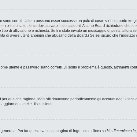
 sono corretti, allora possono esser successe un paio di cose: se il supporto «regi
 non è il tuo caso, forse devi attivare il tuo account. Alcune Board richiedono che tut
 tipo di attivazione è richiesta. Se ti è stato inviato un messaggio di posta, allora s
bilità di avere utenti anonimi che abusano della Board.) Se sei sicuro che l’indirizzo 
ome utente e password siano corretti. Di solito il problema è questo, altrimenti con
nt per qualche ragione. Molti siti rimuovono periodicamente gli account degli utent
 maggiormente nelle discussioni.
enerata. Per far questo vai nella pagina di ingresso e clicca su
Ho dimenticato la