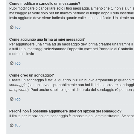
Come modifico o cancello un messaggio?
Puoi modificare o cancellare solo i tuoi messaggi, a meno che tu non sia u
messaggio (a volte solo per un limitato periodo di tempo dopo il suo inserim
testo aggiunto dove viene indicato quante volte l’hai modificato. Un utente
Top
Come aggiungo una firma ai miei messaggi?
Per aggiungere una firma ad un messaggio devi prima crearne una tramite il P
a tutti i tuoi messaggi selezionando l’apposita voce nel Pannello di Controllo
modulo di invio.
Top
Come creo un sondaggio?
Creare un sondaggio è facile: quando inizi un nuovo argomento (o quando modi
sondaggio
(se non lo vedi, probabilmente non hai il diritto di creare sondaggi
un’opzione
). Puoi anche stabilire i giorni di durata del sondaggio (0 per non 
Top
Perché non è possibile aggiungere ulteriori opzioni del sondaggio?
Il limite per le opzioni del sondaggio è impostato dall’amministratore. Se senti
Top