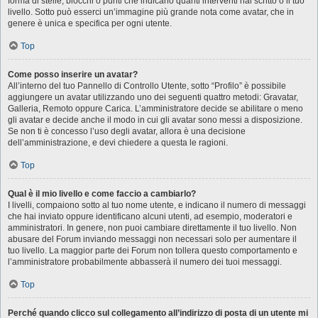
forma di stelle, blocchi o punti che indicano quanti interventi hai scritto o il tuo
livello. Sotto può esserci un’immagine più grande nota come avatar, che in
genere è unica e specifica per ogni utente.
Top
Come posso inserire un avatar?
All’interno del tuo Pannello di Controllo Utente, sotto “Profilo” è possibile
aggiungere un avatar utilizzando uno dei seguenti quattro metodi: Gravatar,
Galleria, Remoto oppure Carica. L’amministratore decide se abilitare o meno
gli avatar e decide anche il modo in cui gli avatar sono messi a disposizione.
Se non ti è concesso l’uso degli avatar, allora è una decisione
dell’amministrazione, e devi chiedere a questa le ragioni.
Top
Qual è il mio livello e come faccio a cambiarlo?
I livelli, compaiono sotto al tuo nome utente, e indicano il numero di messaggi
che hai inviato oppure identificano alcuni utenti, ad esempio, moderatori e
amministratori. In genere, non puoi cambiare direttamente il tuo livello. Non
abusare del Forum inviando messaggi non necessari solo per aumentare il
tuo livello. La maggior parte dei Forum non tollera questo comportamento e
l’amministratore probabilmente abbasserà il numero dei tuoi messaggi.
Top
Perché quando clicco sul collegamento all’indirizzo di posta di un utente mi