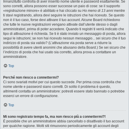
Innanzitutto controlla di aver inserito nome utente e password esattamente. Se
sono corretti, allora possono esser successe un paio di cose: se il supporto
«registrazione minore» è abilitato e hai cliccato su
Ho meno di 13 anni
mentre
ti stavi registrando, allora devi seguire le istruzioni che hai ricevuto. Se questo
non è il tuo caso, forse devi attivare il tuo account. Alcune Board richiedono
che tutte le nuove registrazioni vengano attivate dall’utente stesso o dagli
amministratori, prima di poter accedere. Quando ti registri ti verrà indicato che
tipo di attivazione è richiesta. Se ti è stato inviato un messaggio di posta, allora
segui le istruzioni; se non hai ricevuto nessun messaggio... sei sicuro che il tuo
indirizzo di posta sia valido? (L’attivazione via posta serve a ridurre la
possibilità di avere utenti anonimi che abusano della Board.) Se sei sicuro che
l’indirizzo di posta che hai usato sia corretto, allora prova a contattare un
amministratore.
Top
Perché non riesco a connettermi?
Ci sono svariati motivi per cui questo succede. Per prima cosa controlla che
nome utente e password siano corretti. Di solito il problema è questo,
altrimenti contatta un amministratore: potresti essere stato bannato o potrebbe
esserci un errore di configurazione.
Top
Mi sono registrato tempo fa, ma non riesco più a connettermi?!
È possibile che un amministratore abbia cancellato o disattivato il tuo account
per qualche ragione. Molti siti rimuovono periodicamente gli account degli