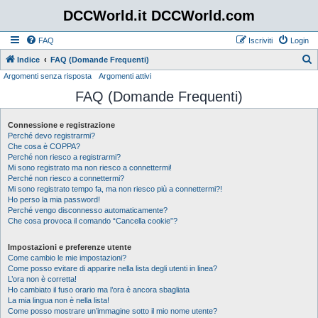
DCCWorld.it DCCWorld.com
FAQ
Iscriviti
Login
Indice
FAQ (Domande Frequenti)
Argomenti senza risposta
Argomenti attivi
e
FAQ (Domande Frequenti)
r
c
Connessione e registrazione
a
Perché devo registrarmi?
Che cosa è COPPA?
Perché non riesco a registrarmi?
Mi sono registrato ma non riesco a connettermi!
Perché non riesco a connettermi?
Mi sono registrato tempo fa, ma non riesco più a connettermi?!
Ho perso la mia password!
Perché vengo disconnesso automaticamente?
Che cosa provoca il comando “Cancella cookie”?
Impostazioni e preferenze utente
Come cambio le mie impostazioni?
Come posso evitare di apparire nella lista degli utenti in linea?
L’ora non è corretta!
Ho cambiato il fuso orario ma l’ora è ancora sbagliata
La mia lingua non è nella lista!
Come posso mostrare un’immagine sotto il mio nome utente?