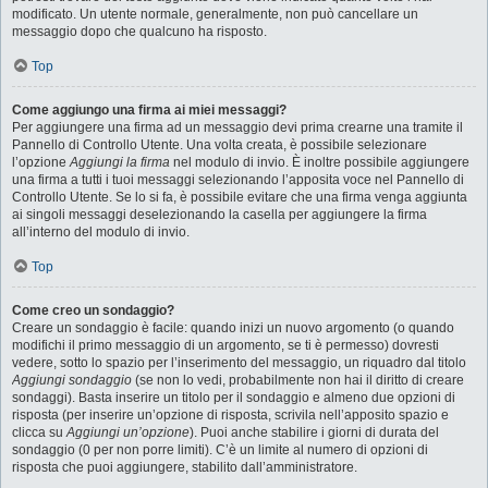
modificato. Un utente normale, generalmente, non può cancellare un
messaggio dopo che qualcuno ha risposto.
Top
Come aggiungo una firma ai miei messaggi?
Per aggiungere una firma ad un messaggio devi prima crearne una tramite il
Pannello di Controllo Utente. Una volta creata, è possibile selezionare
l’opzione
Aggiungi la firma
nel modulo di invio. È inoltre possibile aggiungere
una firma a tutti i tuoi messaggi selezionando l’apposita voce nel Pannello di
Controllo Utente. Se lo si fa, è possibile evitare che una firma venga aggiunta
ai singoli messaggi deselezionando la casella per aggiungere la firma
all’interno del modulo di invio.
Top
Come creo un sondaggio?
Creare un sondaggio è facile: quando inizi un nuovo argomento (o quando
modifichi il primo messaggio di un argomento, se ti è permesso) dovresti
vedere, sotto lo spazio per l’inserimento del messaggio, un riquadro dal titolo
Aggiungi sondaggio
(se non lo vedi, probabilmente non hai il diritto di creare
sondaggi). Basta inserire un titolo per il sondaggio e almeno due opzioni di
risposta (per inserire un’opzione di risposta, scrivila nell’apposito spazio e
clicca su
Aggiungi un’opzione
). Puoi anche stabilire i giorni di durata del
sondaggio (0 per non porre limiti). C’è un limite al numero di opzioni di
risposta che puoi aggiungere, stabilito dall’amministratore.