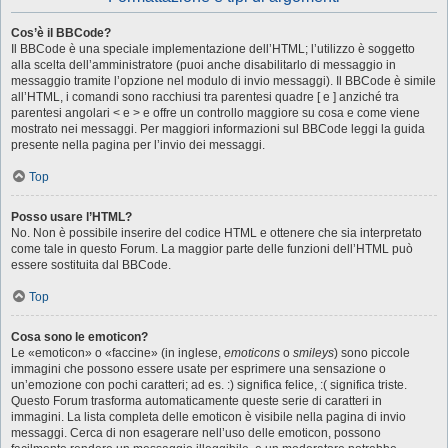
Cos’è il BBCode?
Il BBCode è una speciale implementazione dell’HTML; l’utilizzo è soggetto
alla scelta dell’amministratore (puoi anche disabilitarlo di messaggio in
messaggio tramite l’opzione nel modulo di invio messaggi). Il BBCode è simile
all’HTML, i comandi sono racchiusi tra parentesi quadre [ e ] anziché tra
parentesi angolari < e > e offre un controllo maggiore su cosa e come viene
mostrato nei messaggi. Per maggiori informazioni sul BBCode leggi la guida
presente nella pagina per l’invio dei messaggi.
Top
Posso usare l’HTML?
No. Non è possibile inserire del codice HTML e ottenere che sia interpretato
come tale in questo Forum. La maggior parte delle funzioni dell’HTML può
essere sostituita dal BBCode.
Top
Cosa sono le emoticon?
Le «emoticon» o «faccine» (in inglese,
emoticons
o
smileys
) sono piccole
immagini che possono essere usate per esprimere una sensazione o
un’emozione con pochi caratteri; ad es. :) significa felice, :( significa triste.
Questo Forum trasforma automaticamente queste serie di caratteri in
immagini. La lista completa delle emoticon è visibile nella pagina di invio
messaggi. Cerca di non esagerare nell’uso delle emoticon, possono