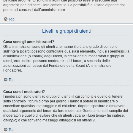
Le icone argomento sono immagini che possono essere associate agli
argomenti per indicare il loro contenuto. La possibilità di usarle dipende dai
permessi concessi dall’amministratore.
Top
Livelli e gruppi di utenti
Cosa sono gli amministratori?
Gli amministratori sono gli utenti che hanno il più alto grado di controllo
sull’intera Board; possono controllare qualsiasi elemento, inclusi i permessi, la
disabilitazione (o «ban») degli utenti, la creazione di moderatori e gruppi di
utenti, ecc. Inoltre, possono moderare tutti i forum, a seconda delle
autorizzazioni concesse dal Fondatore della Board (Amministratore
Fondatore).
Top
Cosa sono i moderatori?
I moderatori sono utenti (o gruppi di utenti) il cui compito è quello di tenere
sotto controllo i forum giorno per giorno. Hanno il potere di modificare o
cancellare qualsiasi messaggio e di chiudere, riaprire, spostare o rimuovere
qualsiasi argomento del forum da loro moderato. Generalmente il compito dei
moderatori è quello di evitare che gli utenti vadano «fuori tema» (in inglese,
off-topic
) o che scrivano messaggi oltraggiosi ed offensivi.
Top