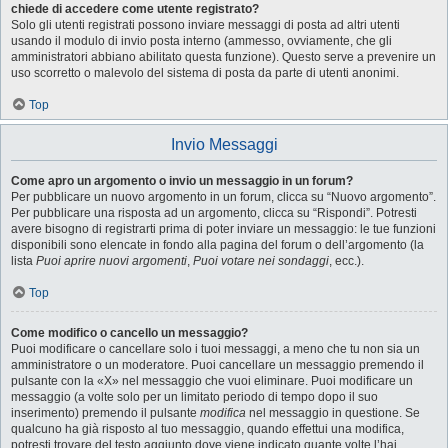
chiede di accedere come utente registrato?
Solo gli utenti registrati possono inviare messaggi di posta ad altri utenti
usando il modulo di invio posta interno (ammesso, ovviamente, che gli
amministratori abbiano abilitato questa funzione). Questo serve a prevenire un
uso scorretto o malevolo del sistema di posta da parte di utenti anonimi.
Top
Invio Messaggi
Come apro un argomento o invio un messaggio in un forum?
Per pubblicare un nuovo argomento in un forum, clicca su “Nuovo argomento”.
Per pubblicare una risposta ad un argomento, clicca su “Rispondi”. Potresti
avere bisogno di registrarti prima di poter inviare un messaggio: le tue funzioni
disponibili sono elencate in fondo alla pagina del forum o dell’argomento (la
lista
Puoi aprire nuovi argomenti
,
Puoi votare nei sondaggi
, ecc.).
Top
Come modifico o cancello un messaggio?
Puoi modificare o cancellare solo i tuoi messaggi, a meno che tu non sia un
amministratore o un moderatore. Puoi cancellare un messaggio premendo il
pulsante con la «X» nel messaggio che vuoi eliminare. Puoi modificare un
messaggio (a volte solo per un limitato periodo di tempo dopo il suo
inserimento) premendo il pulsante
modifica
nel messaggio in questione. Se
qualcuno ha già risposto al tuo messaggio, quando effettui una modifica,
potresti trovare del testo aggiunto dove viene indicato quante volte l’hai