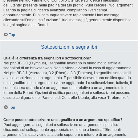
presente nel tuo Pannello di Controllo Utente, e su “Cerca i messaggi
dell’utente” presente nella pagina del tuo profilo. Puoi cercare i tuoi argomenti,
usando la pagina di ricerca avanzata, compilando i vari campi
opportunamente. Puoi comunque trovare rapidamente i tuoi messaggi,
cliccando sull’omonima funzione “I tuoi messaggi”, generalmente disponibile
in ogni pagina della Board.
Top
Sottoscrizioni e segnalibri
Qual è la differenza fra segnalibri e sottoscrizioni?
Nel phpBB 3.0 (Olympus), i segnalibri lavorano in modo molto simile ai
segnalibri di un browser web. Non si viene avvisati in caso di aggiornamento.
Nel phpBB 3.1 (Ascraeus), 3.2 (Rhea) e 3.3 (Proteus), i segnalibri sono simili
alla sottoscrizione di un argomento. È possibile ricevere una notifica quando
un segnalibro di un argomento viene aggiornato. La sottoscrizione, tuttavia, ti
comunicherà quando c’è un aggiornamento relativo a un argomento o in un
forum della Board. Opzioni di notifica per segnalibri e sottoscrizioni possono
essere configurate nel Pannello di Controllo Utente, alla voce “Preferenze”.
Top
Come posso sottoscrivere un segnalibro o un argomento specifico?
Puoi aggiungere ai segnalibri o sottoscrivere un argomento specifico
cliccando sul collegamento appropriato nel menu a tendina “Strumenti
argomento”, situato vicino alla parte superiore e inferiore di un argomento.