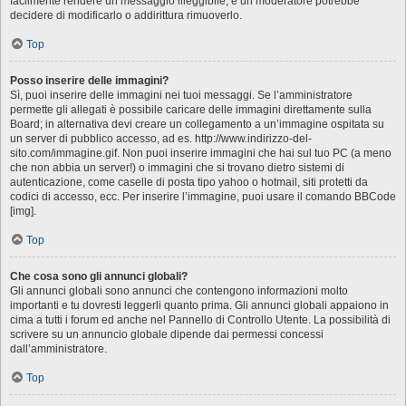
facilmente rendere un messaggio illeggibile, e un moderatore potrebbe
decidere di modificarlo o addirittura rimuoverlo.
Top
Posso inserire delle immagini?
Sì, puoi inserire delle immagini nei tuoi messaggi. Se l’amministratore
permette gli allegati è possibile caricare delle immagini direttamente sulla
Board; in alternativa devi creare un collegamento a un’immagine ospitata su
un server di pubblico accesso, ad es. http://www.indirizzo-del-
sito.com/immagine.gif. Non puoi inserire immagini che hai sul tuo PC (a meno
che non abbia un server!) o immagini che si trovano dietro sistemi di
autenticazione, come caselle di posta tipo yahoo o hotmail, siti protetti da
codici di accesso, ecc. Per inserire l’immagine, puoi usare il comando BBCode
[img].
Top
Che cosa sono gli annunci globali?
Gli annunci globali sono annunci che contengono informazioni molto
importanti e tu dovresti leggerli quanto prima. Gli annunci globali appaiono in
cima a tutti i forum ed anche nel Pannello di Controllo Utente. La possibilità di
scrivere su un annuncio globale dipende dai permessi concessi
dall’amministratore.
Top