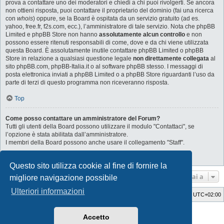
prova a contattare uno dei moderatori e chiedi a chi puoi rivolgerti. Se ancora
non ottieni risposta, puoi contattare il proprietario del dominio (fai una ricerca
con
whois
) oppure, se la Board è ospitata da un servizio gratuito (ad es.
yahoo, free.fr, f2s.com, ecc.), l’amministratore di tale servizio. Nota che phpBB
Limited e phpBB Store non hanno
assolutamente alcun controllo
e non
possono essere ritenuti responsabili di come, dove e da chi viene utilizzata
questa Board. È assolutamente inutile contattare phpBB Limited o phpBB
Store in relazione a qualsiasi questione legale
non direttamente collegata
al
sito phpBB.com, phpBB-Italia.it o al software phpBB stesso. I messaggi di
posta elettronica inviati a phpBB Limited o a phpBB Store riguardanti l’uso da
parte di terzi di questo programma non riceveranno risposta.
Top
Come posso contattare un amministratore del Forum?
Tutti gli utenti della Board possono utilizzare il modulo "Contattaci", se
l’opzione è stata abilitata dall’amministratore.
I membri della Board possono anche usare il collegamento "Staff".
Top
Questo sito utilizza cookie al fine di fornire la
Vai a
migliore navigazione possibile
Ulteriori informazioni
Indice
Cancella cookie
Tutti gli orari sono
UTC+02:00
Style Developer by ©
GTA game
Forum.
Accetto
Creato da
phpBB
® Forum Software © phpBB Limited