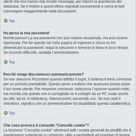
utenti che non hanno mai inviato messaggi, per ridurre la grandezza del
database. Se il motivo è quest’ultimo registrati nuovamente e cerca di farti
coinvolgere maggiormente nelle discussioni.
Top
Ho perso la mia password!
Niente panico! La tua password non può essere recuperata, ma può essere
rigenerata. Per far questo vai nella pagina di ingresso e clicca su
Ho
dimenticato la password
, segui le istruzioni e tornerai in linea in poco tempo.
Se riscontri difficoltà, contatta l’amministratore.
Top
Perché vengo disconnesso automaticamente?
Se non selezioni
Ricordami
quando effettui il login, il sistema ti terrà connesso
per un periodo prestabilito. Questo serve a evitare che qualcuno possa usare
il tuo nome utente. Per rimanere connesso, seleziona l’opzione quando entri,
ma ricorda che questo non è consigliato se ti colleghi da un PC usato anche
da altri, ad es. in biblioteca, Internet point, università, ecc. Se non vedi il
checkbox, significa che un amministratore ha disabilitato questa caratteristica.
Top
Che cosa provoca il comando “Cancella cookie”?
La funzione “Cancella cookie” eliminerà tutti i cookie generati da phpBB che ti
mantengono autenticato e connesso, oltre a permetterti ad esempio di tenere