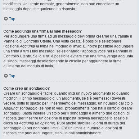
modificato. Un utente normale, generalmente, non può cancellare un
messaggio dopo che qualcuno ha risposto.
Top
Come aggiungo una firma ai miei messaggi?
Per aggiungere una firma ad un messaggio devi prima crearne una tramite il
Pannello di Controllo Utente. Una volta creata, è possibile selezionare
l’opzione
Aggiungi la firma
nel modulo di invio. È inoltre possibile aggiungere
una firma a tutti i tuoi messaggi selezionando l’apposita voce nel Pannello di
Controllo Utente. Se lo si fa, è possibile evitare che una firma venga aggiunta
ai singoli messaggi deselezionando la casella per aggiungere la firma
all’interno del modulo di invio.
Top
Come creo un sondaggio?
Creare un sondaggio è facile: quando inizi un nuovo argomento (o quando
modifichi il primo messaggio di un argomento, se ti è permesso) dovresti
vedere, sotto lo spazio per l’inserimento del messaggio, un riquadro dal titolo
Aggiungi sondaggio
(se non lo vedi, probabilmente non hai il diritto di creare
sondaggi). Basta inserire un titolo per il sondaggio e almeno due opzioni di
risposta (per inserire un’opzione di risposta, scrivila nell’apposito spazio e
clicca su
Aggiungi un’opzione
). Puoi anche stabilire i giorni di durata del
sondaggio (0 per non porre limiti). C’è un limite al numero di opzioni di
risposta che puoi aggiungere, stabilito dall’amministratore.