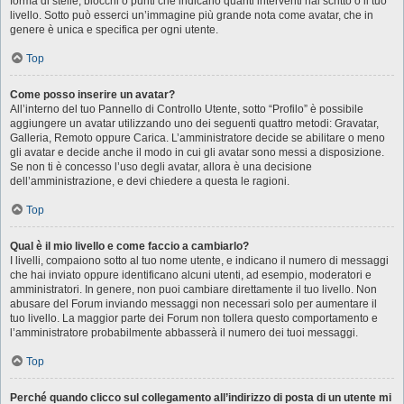
forma di stelle, blocchi o punti che indicano quanti interventi hai scritto o il tuo
livello. Sotto può esserci un’immagine più grande nota come avatar, che in
genere è unica e specifica per ogni utente.
Top
Come posso inserire un avatar?
All’interno del tuo Pannello di Controllo Utente, sotto “Profilo” è possibile
aggiungere un avatar utilizzando uno dei seguenti quattro metodi: Gravatar,
Galleria, Remoto oppure Carica. L’amministratore decide se abilitare o meno
gli avatar e decide anche il modo in cui gli avatar sono messi a disposizione.
Se non ti è concesso l’uso degli avatar, allora è una decisione
dell’amministrazione, e devi chiedere a questa le ragioni.
Top
Qual è il mio livello e come faccio a cambiarlo?
I livelli, compaiono sotto al tuo nome utente, e indicano il numero di messaggi
che hai inviato oppure identificano alcuni utenti, ad esempio, moderatori e
amministratori. In genere, non puoi cambiare direttamente il tuo livello. Non
abusare del Forum inviando messaggi non necessari solo per aumentare il
tuo livello. La maggior parte dei Forum non tollera questo comportamento e
l’amministratore probabilmente abbasserà il numero dei tuoi messaggi.
Top
Perché quando clicco sul collegamento all’indirizzo di posta di un utente mi