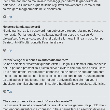
utenti che non hanno mai inviato messaggi, per ridurre la grandezza del
database. Se il motivo è quest’ultimo registrati nuovamente e cerca di farti
coinvolgere maggiormente nelle discussioni.
Top
Ho perso la mia password!
Niente panico! La tua password non può essere recuperata, ma può essere
rigenerata. Per far questo vai nella pagina di ingresso e clicca su
Ho
dimenticato la password
, segui le istruzioni e tornerai in linea in poco tempo.
Se riscontri difficoltà, contatta l’amministratore.
Top
Perché vengo disconnesso automaticamente?
Se non selezioni
Ricordami
quando effettui il login, il sistema ti terrà connesso
per un periodo prestabilito. Questo serve a evitare che qualcuno possa usare
il tuo nome utente. Per rimanere connesso, seleziona l’opzione quando entri,
ma ricorda che questo non è consigliato se ti colleghi da un PC usato anche
da altri, ad es. in biblioteca, Internet point, università, ecc. Se non vedi il
checkbox, significa che un amministratore ha disabilitato questa caratteristica.
Top
Che cosa provoca il comando “Cancella cookie”?
La funzione “Cancella cookie” eliminerà tutti i cookie generati da phpBB che ti
mantengono autenticato e connesso, oltre a permetterti ad esempio di tenere