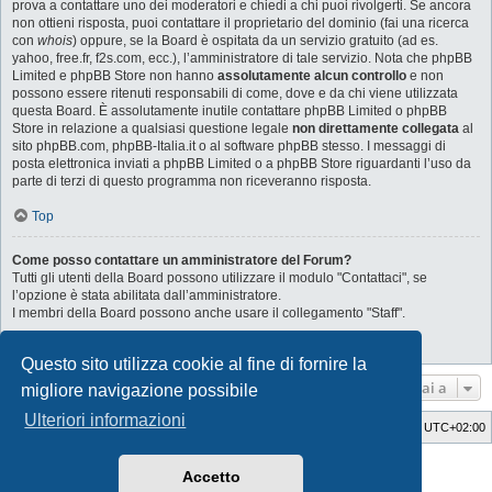
prova a contattare uno dei moderatori e chiedi a chi puoi rivolgerti. Se ancora
non ottieni risposta, puoi contattare il proprietario del dominio (fai una ricerca
con
whois
) oppure, se la Board è ospitata da un servizio gratuito (ad es.
yahoo, free.fr, f2s.com, ecc.), l’amministratore di tale servizio. Nota che phpBB
Limited e phpBB Store non hanno
assolutamente alcun controllo
e non
possono essere ritenuti responsabili di come, dove e da chi viene utilizzata
questa Board. È assolutamente inutile contattare phpBB Limited o phpBB
Store in relazione a qualsiasi questione legale
non direttamente collegata
al
sito phpBB.com, phpBB-Italia.it o al software phpBB stesso. I messaggi di
posta elettronica inviati a phpBB Limited o a phpBB Store riguardanti l’uso da
parte di terzi di questo programma non riceveranno risposta.
Top
Come posso contattare un amministratore del Forum?
Tutti gli utenti della Board possono utilizzare il modulo "Contattaci", se
l’opzione è stata abilitata dall’amministratore.
I membri della Board possono anche usare il collegamento "Staff".
Top
Questo sito utilizza cookie al fine di fornire la
Vai a
migliore navigazione possibile
Ulteriori informazioni
Indice
Cancella cookie
Tutti gli orari sono
UTC+02:00
Style Developer by ©
GTA game
Forum.
Accetto
Creato da
phpBB
® Forum Software © phpBB Limited