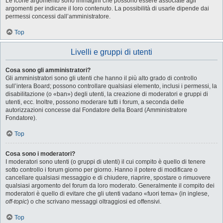
Le icone argomento sono immagini che possono essere associate agli
argomenti per indicare il loro contenuto. La possibilità di usarle dipende dai
permessi concessi dall’amministratore.
Top
Livelli e gruppi di utenti
Cosa sono gli amministratori?
Gli amministratori sono gli utenti che hanno il più alto grado di controllo
sull’intera Board; possono controllare qualsiasi elemento, inclusi i permessi, la
disabilitazione (o «ban») degli utenti, la creazione di moderatori e gruppi di
utenti, ecc. Inoltre, possono moderare tutti i forum, a seconda delle
autorizzazioni concesse dal Fondatore della Board (Amministratore
Fondatore).
Top
Cosa sono i moderatori?
I moderatori sono utenti (o gruppi di utenti) il cui compito è quello di tenere
sotto controllo i forum giorno per giorno. Hanno il potere di modificare o
cancellare qualsiasi messaggio e di chiudere, riaprire, spostare o rimuovere
qualsiasi argomento del forum da loro moderato. Generalmente il compito dei
moderatori è quello di evitare che gli utenti vadano «fuori tema» (in inglese,
off-topic
) o che scrivano messaggi oltraggiosi ed offensivi.
Top