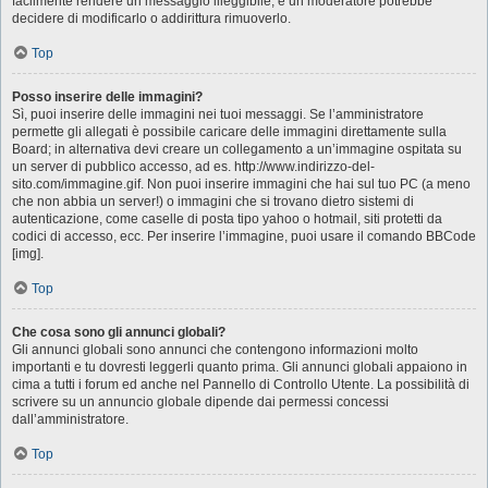
facilmente rendere un messaggio illeggibile, e un moderatore potrebbe
decidere di modificarlo o addirittura rimuoverlo.
Top
Posso inserire delle immagini?
Sì, puoi inserire delle immagini nei tuoi messaggi. Se l’amministratore
permette gli allegati è possibile caricare delle immagini direttamente sulla
Board; in alternativa devi creare un collegamento a un’immagine ospitata su
un server di pubblico accesso, ad es. http://www.indirizzo-del-
sito.com/immagine.gif. Non puoi inserire immagini che hai sul tuo PC (a meno
che non abbia un server!) o immagini che si trovano dietro sistemi di
autenticazione, come caselle di posta tipo yahoo o hotmail, siti protetti da
codici di accesso, ecc. Per inserire l’immagine, puoi usare il comando BBCode
[img].
Top
Che cosa sono gli annunci globali?
Gli annunci globali sono annunci che contengono informazioni molto
importanti e tu dovresti leggerli quanto prima. Gli annunci globali appaiono in
cima a tutti i forum ed anche nel Pannello di Controllo Utente. La possibilità di
scrivere su un annuncio globale dipende dai permessi concessi
dall’amministratore.
Top