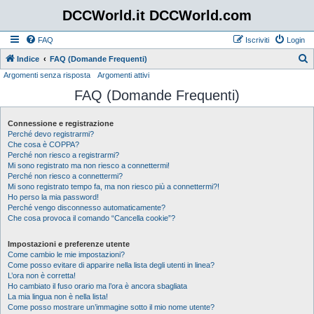
DCCWorld.it DCCWorld.com
FAQ
Iscriviti
Login
Indice
FAQ (Domande Frequenti)
Argomenti senza risposta
Argomenti attivi
e
FAQ (Domande Frequenti)
r
c
Connessione e registrazione
a
Perché devo registrarmi?
Che cosa è COPPA?
Perché non riesco a registrarmi?
Mi sono registrato ma non riesco a connettermi!
Perché non riesco a connettermi?
Mi sono registrato tempo fa, ma non riesco più a connettermi?!
Ho perso la mia password!
Perché vengo disconnesso automaticamente?
Che cosa provoca il comando “Cancella cookie”?
Impostazioni e preferenze utente
Come cambio le mie impostazioni?
Come posso evitare di apparire nella lista degli utenti in linea?
L’ora non è corretta!
Ho cambiato il fuso orario ma l’ora è ancora sbagliata
La mia lingua non è nella lista!
Come posso mostrare un’immagine sotto il mio nome utente?