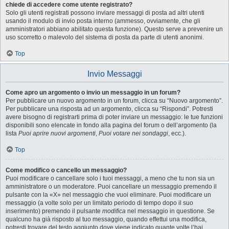
chiede di accedere come utente registrato?
Solo gli utenti registrati possono inviare messaggi di posta ad altri utenti
usando il modulo di invio posta interno (ammesso, ovviamente, che gli
amministratori abbiano abilitato questa funzione). Questo serve a prevenire un
uso scorretto o malevolo del sistema di posta da parte di utenti anonimi.
Top
Invio Messaggi
Come apro un argomento o invio un messaggio in un forum?
Per pubblicare un nuovo argomento in un forum, clicca su “Nuovo argomento”.
Per pubblicare una risposta ad un argomento, clicca su “Rispondi”. Potresti
avere bisogno di registrarti prima di poter inviare un messaggio: le tue funzioni
disponibili sono elencate in fondo alla pagina del forum o dell’argomento (la
lista
Puoi aprire nuovi argomenti
,
Puoi votare nei sondaggi
, ecc.).
Top
Come modifico o cancello un messaggio?
Puoi modificare o cancellare solo i tuoi messaggi, a meno che tu non sia un
amministratore o un moderatore. Puoi cancellare un messaggio premendo il
pulsante con la «X» nel messaggio che vuoi eliminare. Puoi modificare un
messaggio (a volte solo per un limitato periodo di tempo dopo il suo
inserimento) premendo il pulsante
modifica
nel messaggio in questione. Se
qualcuno ha già risposto al tuo messaggio, quando effettui una modifica,
potresti trovare del testo aggiunto dove viene indicato quante volte l’hai