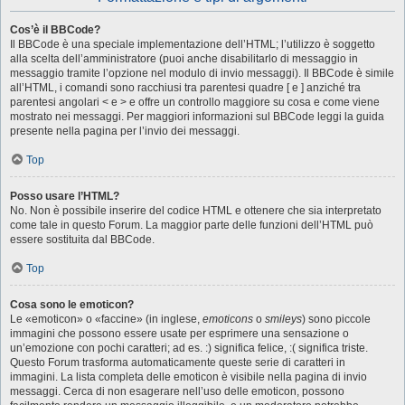
Cos’è il BBCode?
Il BBCode è una speciale implementazione dell’HTML; l’utilizzo è soggetto
alla scelta dell’amministratore (puoi anche disabilitarlo di messaggio in
messaggio tramite l’opzione nel modulo di invio messaggi). Il BBCode è simile
all’HTML, i comandi sono racchiusi tra parentesi quadre [ e ] anziché tra
parentesi angolari < e > e offre un controllo maggiore su cosa e come viene
mostrato nei messaggi. Per maggiori informazioni sul BBCode leggi la guida
presente nella pagina per l’invio dei messaggi.
Top
Posso usare l’HTML?
No. Non è possibile inserire del codice HTML e ottenere che sia interpretato
come tale in questo Forum. La maggior parte delle funzioni dell’HTML può
essere sostituita dal BBCode.
Top
Cosa sono le emoticon?
Le «emoticon» o «faccine» (in inglese,
emoticons
o
smileys
) sono piccole
immagini che possono essere usate per esprimere una sensazione o
un’emozione con pochi caratteri; ad es. :) significa felice, :( significa triste.
Questo Forum trasforma automaticamente queste serie di caratteri in
immagini. La lista completa delle emoticon è visibile nella pagina di invio
messaggi. Cerca di non esagerare nell’uso delle emoticon, possono