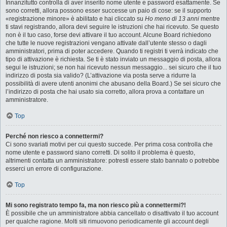
Innanzitutto controlla di aver inserito nome utente e password esattamente. Se
sono corretti, allora possono esser successe un paio di cose: se il supporto
«registrazione minore» è abilitato e hai cliccato su
Ho meno di 13 anni
mentre
ti stavi registrando, allora devi seguire le istruzioni che hai ricevuto. Se questo
non è il tuo caso, forse devi attivare il tuo account. Alcune Board richiedono
che tutte le nuove registrazioni vengano attivate dall’utente stesso o dagli
amministratori, prima di poter accedere. Quando ti registri ti verrà indicato che
tipo di attivazione è richiesta. Se ti è stato inviato un messaggio di posta, allora
segui le istruzioni; se non hai ricevuto nessun messaggio... sei sicuro che il tuo
indirizzo di posta sia valido? (L’attivazione via posta serve a ridurre la
possibilità di avere utenti anonimi che abusano della Board.) Se sei sicuro che
l’indirizzo di posta che hai usato sia corretto, allora prova a contattare un
amministratore.
Top
Perché non riesco a connettermi?
Ci sono svariati motivi per cui questo succede. Per prima cosa controlla che
nome utente e password siano corretti. Di solito il problema è questo,
altrimenti contatta un amministratore: potresti essere stato bannato o potrebbe
esserci un errore di configurazione.
Top
Mi sono registrato tempo fa, ma non riesco più a connettermi?!
È possibile che un amministratore abbia cancellato o disattivato il tuo account
per qualche ragione. Molti siti rimuovono periodicamente gli account degli