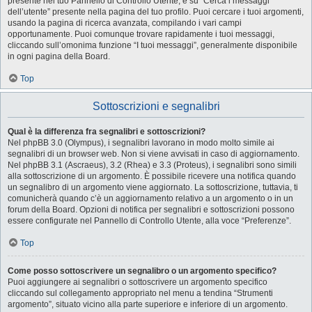
presente nel tuo Pannello di Controllo Utente, e su “Cerca i messaggi
dell’utente” presente nella pagina del tuo profilo. Puoi cercare i tuoi argomenti,
usando la pagina di ricerca avanzata, compilando i vari campi
opportunamente. Puoi comunque trovare rapidamente i tuoi messaggi,
cliccando sull’omonima funzione “I tuoi messaggi”, generalmente disponibile
in ogni pagina della Board.
Top
Sottoscrizioni e segnalibri
Qual è la differenza fra segnalibri e sottoscrizioni?
Nel phpBB 3.0 (Olympus), i segnalibri lavorano in modo molto simile ai
segnalibri di un browser web. Non si viene avvisati in caso di aggiornamento.
Nel phpBB 3.1 (Ascraeus), 3.2 (Rhea) e 3.3 (Proteus), i segnalibri sono simili
alla sottoscrizione di un argomento. È possibile ricevere una notifica quando
un segnalibro di un argomento viene aggiornato. La sottoscrizione, tuttavia, ti
comunicherà quando c’è un aggiornamento relativo a un argomento o in un
forum della Board. Opzioni di notifica per segnalibri e sottoscrizioni possono
essere configurate nel Pannello di Controllo Utente, alla voce “Preferenze”.
Top
Come posso sottoscrivere un segnalibro o un argomento specifico?
Puoi aggiungere ai segnalibri o sottoscrivere un argomento specifico
cliccando sul collegamento appropriato nel menu a tendina “Strumenti
argomento”, situato vicino alla parte superiore e inferiore di un argomento.