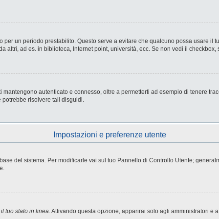
nesso per un periodo prestabilito. Questo serve a evitare che qualcuno possa usare i
ltri, ad es. in biblioteca, Internet point, università, ecc. Se non vedi il checkbox, 
i mantengono autenticato e connesso, oltre a permetterti ad esempio di tenere tracci
potrebbe risolvere tali disguidi.
Impostazioni e preferenze utente
atabase del sistema. Per modificarle vai sul tuo Pannello di Controllo Utente; gene
e.
l tuo stato in linea
. Attivando questa opzione, apparirai solo agli amministratori e a