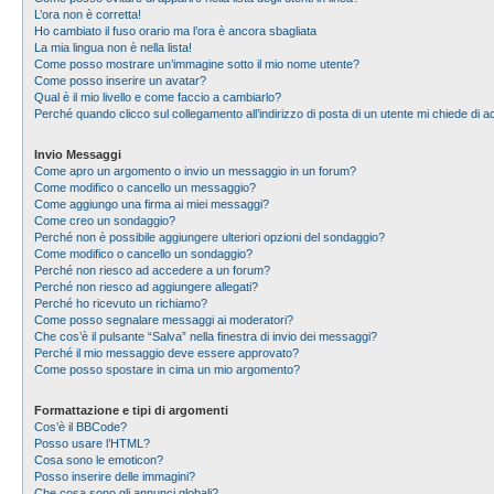
L’ora non è corretta!
Ho cambiato il fuso orario ma l’ora è ancora sbagliata
La mia lingua non è nella lista!
Come posso mostrare un’immagine sotto il mio nome utente?
Come posso inserire un avatar?
Qual è il mio livello e come faccio a cambiarlo?
Perché quando clicco sul collegamento all’indirizzo di posta di un utente mi chiede di
Invio Messaggi
Come apro un argomento o invio un messaggio in un forum?
Come modifico o cancello un messaggio?
Come aggiungo una firma ai miei messaggi?
Come creo un sondaggio?
Perché non è possibile aggiungere ulteriori opzioni del sondaggio?
Come modifico o cancello un sondaggio?
Perché non riesco ad accedere a un forum?
Perché non riesco ad aggiungere allegati?
Perché ho ricevuto un richiamo?
Come posso segnalare messaggi ai moderatori?
Che cos’è il pulsante “Salva” nella finestra di invio dei messaggi?
Perché il mio messaggio deve essere approvato?
Come posso spostare in cima un mio argomento?
Formattazione e tipi di argomenti
Cos’è il BBCode?
Posso usare l’HTML?
Cosa sono le emoticon?
Posso inserire delle immagini?
Che cosa sono gli annunci globali?