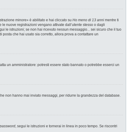
strazione minore» è abilitato e hai cliccato su
Ho meno di 13 anni
mentre ti
te le nuove registrazioni vengano attivate dall’utente stesso o dagli
egui le istruzioni; se non hai ricevuto nessun messaggio... sei sicuro che il tuo
di posta che hai usato sia corretto, allora prova a contattare un
tatta un amministratore: potresti essere stato bannato o potrebbe esserci un
i che non hanno mai inviato messaggi, per ridurre la grandezza del database.
 password
, segui le istruzioni e tornerai in linea in poco tempo. Se riscontri