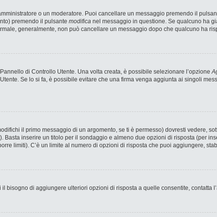
n amministratore o un moderatore. Puoi cancellare un messaggio premendo il pulsan
ento) premendo il pulsante
modifica
nel messaggio in questione. Se qualcuno ha già 
 normale, generalmente, non può cancellare un messaggio dopo che qualcuno ha ris
annello di Controllo Utente. Una volta creata, è possibile selezionare l’opzione
Ag
 Utente. Se lo si fa, è possibile evitare che una firma venga aggiunta ai singoli me
fichi il primo messaggio di un argomento, se ti è permesso) dovresti vedere, sotto
). Basta inserire un titolo per il sondaggio e almeno due opzioni di risposta (per ins
porre limiti). C’è un limite al numero di opzioni di risposta che puoi aggiungere, stab
 il bisogno di aggiungere ulteriori opzioni di risposta a quelle consentite, contatta