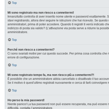
Top
Mi sono registrato ma non riesco a connettermi!
Innanzitutto controlla di aver inserito nome utente e password esattamente. Se
stavi registrando, allora devi seguire le istruzioni che hai ricevuto. Se questo
amministratori, prima di poter accedere. Quando ti registri ti verrà indicato che
indirizzo di posta sia valido? (L’attivazione via posta serve a ridurre la possi
amministratore.
Top
Perché non riesco a connettermi?
Ci sono svariati motivi per cui questo succede. Per prima cosa controlla che n
errore di configurazione.
Top
Mi sono registrato tempo fa, ma non riesco più a connettermi?!
È possibile che un amministratore abbia cancellato o disattivato il tuo accou
Se il motivo è quest’ultimo registrati nuovamente e cerca di farti coinvolgere
Top
Ho perso la mia password!
Niente panico! La tua password non può essere recuperata, ma può essere rig
difficoltà, contatta l’amministratore.