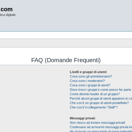
.com
ica digitale.
FAQ (Domande Frequenti)
Livelli e gruppi di utenti
Cosa sono gli amministratori?
Cosa sono i moderatori?
Cosa sono i gruppi di utenti?
Dove trovo i gruppi e come posso far parte 
Come divento leader di un gruppo?
Perché alcuni gruppi di utenti appaiono in col
Che cos’è un gruppo di utenti predefinito?
Che cos’è il collegamento “Staff”?
Messaggi privati
Non riesco ad inviare messaggi privati!
Continuano ad arrivarmi messaggi privati ind
Ho ricevuto un messaggio di posta indesid