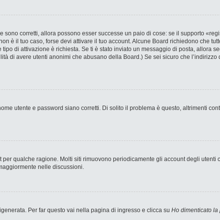
 sono corretti, allora possono esser successe un paio di cose: se il supporto «regi
 non è il tuo caso, forse devi attivare il tuo account. Alcune Board richiedono che tut
 tipo di attivazione è richiesta. Se ti è stato inviato un messaggio di posta, allora s
bilità di avere utenti anonimi che abusano della Board.) Se sei sicuro che l’indirizzo 
ome utente e password siano corretti. Di solito il problema è questo, altrimenti con
nt per qualche ragione. Molti siti rimuovono periodicamente gli account degli utent
 maggiormente nelle discussioni.
enerata. Per far questo vai nella pagina di ingresso e clicca su
Ho dimenticato la