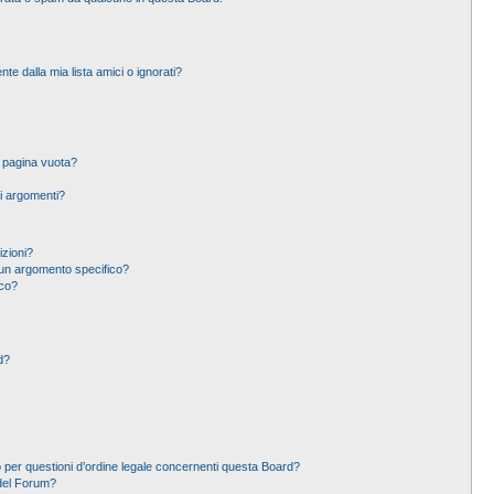
 dalla mia lista amici o ignorati?
a pagina vuota?
i argomenti?
izioni?
un argomento specifico?
ico?
d?
 per questioni d’ordine legale concernenti questa Board?
del Forum?