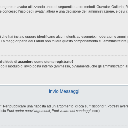
aggiungere un avatar utilizzando uno dei seguenti quattro metodi: Gravatar, Galleria
è concesso l’uso degli avatar, allora è una decisione dell’amministrazione, e devi c
i che hai inviato oppure identificano alcuni utenti, ad esempio, moderatori e ammini
o. La maggior parte dei Forum non tollera questo comportamento e l’amministratore
 mi chiede di accedere come utente registrato?
sando il modulo di invio posta interno (ammesso, ovviamente, che gli amministratori 
Invio Messaggi
Per pubblicare una risposta ad un argomento, clicca su “Rispondi”. Potresti avere b
lista
Puoi aprire nuovi argomenti
,
Puoi votare nei sondaggi
, ecc.).