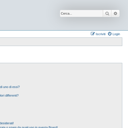
Cerca
Ricer
Iscriviti
Login
di uno di essi?
ori differenti?
esiderati!
erata o spam da qualcuno in questa Board!