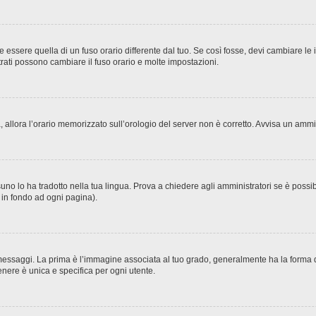
sere quella di un fuso orario differente dal tuo. Se così fosse, devi cambiare le imp
trati possono cambiare il fuso orario e molte impostazioni.
ta, allora l’orario memorizzato sull’orologio del server non è corretto. Avvisa un amm
no lo ha tradotto nella tua lingua. Prova a chiedere agli amministratori se è possibi
o in fondo ad ogni pagina).
ggi. La prima è l’immagine associata al tuo grado, generalmente ha la forma di stel
nere è unica e specifica per ogni utente.