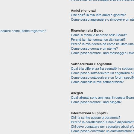
Amici e ignorati
Che cos’è la mia lista amici e ignorati?
Come posso aggiungere o rimuovere un utente
Ricerche nella Board
 accedere come utente registrato?
Come si fanno le ricerche nella Board?
Perché la mia ricerca non dà risultati?
Perché la mia ricerca dà come risultato un
Come posso cercare un utente?
Come posso trovare i miei messaggi e i mie
Sottoscrizioni e segnalibri
Qual è la differenza fra segnalibri e sottoscr
Come posso sottoscrivere un segnalibro o 
Come posso sottoscrivere un forum specif
Come cancello le mie sottoscrizioni?
Allegati
Quali allegati sono ammessi in questa Boar
Come posso trovare i miei allegati?
Informazioni su phpBB
Chi ha scritto questo programma?
Perché la caratteristica X non è disponibile?
Chi devo contattare per segnalare abusi e/o
Come posso contattare un amministratore 