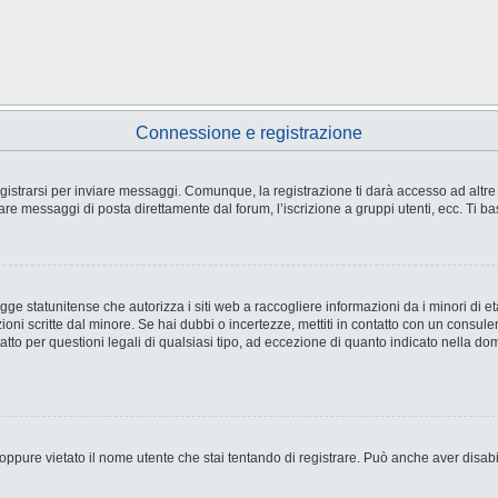
Connessione e registrazione
strarsi per inviare messaggi. Comunque, la registrazione ti darà accesso ad altre fu
are messaggi di posta direttamente dal forum, l’iscrizione a gruppi utenti, ecc. Ti ba
e statunitense che autorizza i siti web a raccogliere informazioni da i minori di età
ioni scritte dal minore. Se hai dubbi o incertezze, mettiti in contatto con un consul
tto per questioni legali di qualsiasi tipo, ad eccezione di quanto indicato nella d
ppure vietato il nome utente che stai tentando di registrare. Può anche aver disabilit