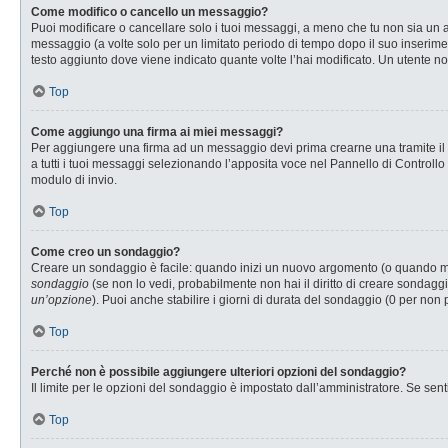
Come modifico o cancello un messaggio?
Puoi modificare o cancellare solo i tuoi messaggi, a meno che tu non sia u
messaggio (a volte solo per un limitato periodo di tempo dopo il suo inserim
testo aggiunto dove viene indicato quante volte l’hai modificato. Un utente
Top
Come aggiungo una firma ai miei messaggi?
Per aggiungere una firma ad un messaggio devi prima crearne una tramite il P
a tutti i tuoi messaggi selezionando l’apposita voce nel Pannello di Controllo
modulo di invio.
Top
Come creo un sondaggio?
Creare un sondaggio è facile: quando inizi un nuovo argomento (o quando modi
sondaggio
(se non lo vedi, probabilmente non hai il diritto di creare sondaggi
un’opzione
). Puoi anche stabilire i giorni di durata del sondaggio (0 per non 
Top
Perché non è possibile aggiungere ulteriori opzioni del sondaggio?
Il limite per le opzioni del sondaggio è impostato dall’amministratore. Se senti
Top