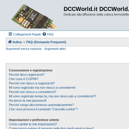
DCCWorld.it DCCWorld
Dedicato alla diffusione della cultura fermodellist
Collegamenti Rapidi
FAQ
Indice
FAQ (Domande Frequenti)
Argomenti senza risposta
Argomenti attivi
Connessione e registrazione
Perché devo registrarmi?
Che cosa è COPPA?
Perché non riesco a registrarmi?
Mi sono registrato ma non riesco a connettermi!
Perché non riesco a connettermi?
Mi sono registrato tempo fa, ma non riesco più a connettermi?!
Ho perso la mia password!
Perché vengo disconnesso automaticamente?
Che cosa provoca il comando “Cancella cookie”?
Impostazioni e preferenze utente
Come cambio le mie impostazioni?
Come posso evitare di apparire nella lista degli utenti in linea?