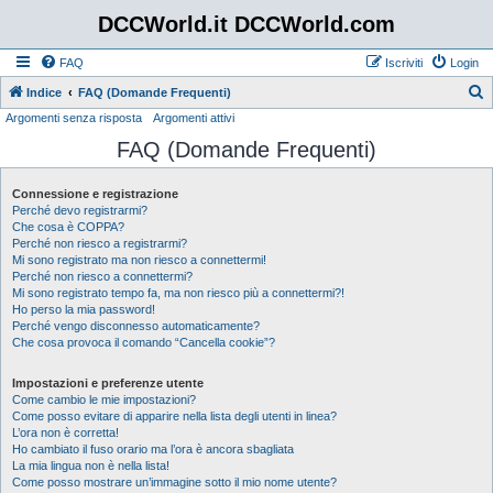
DCCWorld.it DCCWorld.com
FAQ
Iscriviti
Login
Indice
FAQ (Domande Frequenti)
Argomenti senza risposta
Argomenti attivi
e
FAQ (Domande Frequenti)
r
c
Connessione e registrazione
a
Perché devo registrarmi?
Che cosa è COPPA?
Perché non riesco a registrarmi?
Mi sono registrato ma non riesco a connettermi!
Perché non riesco a connettermi?
Mi sono registrato tempo fa, ma non riesco più a connettermi?!
Ho perso la mia password!
Perché vengo disconnesso automaticamente?
Che cosa provoca il comando “Cancella cookie”?
Impostazioni e preferenze utente
Come cambio le mie impostazioni?
Come posso evitare di apparire nella lista degli utenti in linea?
L’ora non è corretta!
Ho cambiato il fuso orario ma l’ora è ancora sbagliata
La mia lingua non è nella lista!
Come posso mostrare un’immagine sotto il mio nome utente?