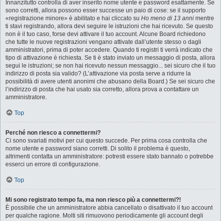
Innanzitutto controlla di aver inserito nome utente e password esattamente. Se
sono corretti, allora possono esser successe un paio di cose: se il supporto
«registrazione minore» è abilitato e hai cliccato su
Ho meno di 13 anni
mentre
ti stavi registrando, allora devi seguire le istruzioni che hai ricevuto. Se questo
non è il tuo caso, forse devi attivare il tuo account. Alcune Board richiedono
che tutte le nuove registrazioni vengano attivate dall’utente stesso o dagli
amministratori, prima di poter accedere. Quando ti registri ti verrà indicato che
tipo di attivazione è richiesta. Se ti è stato inviato un messaggio di posta, allora
segui le istruzioni; se non hai ricevuto nessun messaggio... sei sicuro che il tuo
indirizzo di posta sia valido? (L’attivazione via posta serve a ridurre la
possibilità di avere utenti anonimi che abusano della Board.) Se sei sicuro che
l’indirizzo di posta che hai usato sia corretto, allora prova a contattare un
amministratore.
Top
Perché non riesco a connettermi?
Ci sono svariati motivi per cui questo succede. Per prima cosa controlla che
nome utente e password siano corretti. Di solito il problema è questo,
altrimenti contatta un amministratore: potresti essere stato bannato o potrebbe
esserci un errore di configurazione.
Top
Mi sono registrato tempo fa, ma non riesco più a connettermi?!
È possibile che un amministratore abbia cancellato o disattivato il tuo account
per qualche ragione. Molti siti rimuovono periodicamente gli account degli