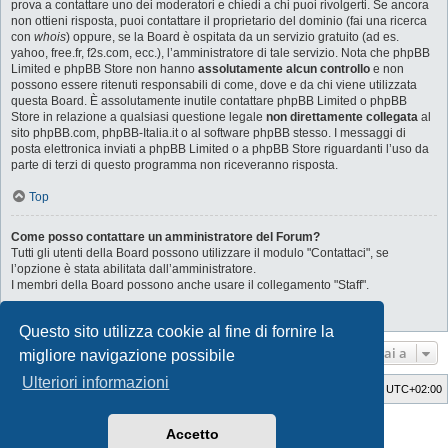
prova a contattare uno dei moderatori e chiedi a chi puoi rivolgerti. Se ancora
non ottieni risposta, puoi contattare il proprietario del dominio (fai una ricerca
con
whois
) oppure, se la Board è ospitata da un servizio gratuito (ad es.
yahoo, free.fr, f2s.com, ecc.), l’amministratore di tale servizio. Nota che phpBB
Limited e phpBB Store non hanno
assolutamente alcun controllo
e non
possono essere ritenuti responsabili di come, dove e da chi viene utilizzata
questa Board. È assolutamente inutile contattare phpBB Limited o phpBB
Store in relazione a qualsiasi questione legale
non direttamente collegata
al
sito phpBB.com, phpBB-Italia.it o al software phpBB stesso. I messaggi di
posta elettronica inviati a phpBB Limited o a phpBB Store riguardanti l’uso da
parte di terzi di questo programma non riceveranno risposta.
Top
Come posso contattare un amministratore del Forum?
Tutti gli utenti della Board possono utilizzare il modulo "Contattaci", se
l’opzione è stata abilitata dall’amministratore.
I membri della Board possono anche usare il collegamento "Staff".
Top
Questo sito utilizza cookie al fine di fornire la
Vai a
migliore navigazione possibile
Ulteriori informazioni
Indice
Cancella cookie
Tutti gli orari sono
UTC+02:00
Style Developer by ©
GTA game
Forum.
Accetto
Creato da
phpBB
® Forum Software © phpBB Limited