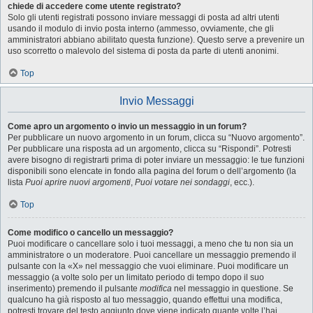
chiede di accedere come utente registrato?
Solo gli utenti registrati possono inviare messaggi di posta ad altri utenti
usando il modulo di invio posta interno (ammesso, ovviamente, che gli
amministratori abbiano abilitato questa funzione). Questo serve a prevenire un
uso scorretto o malevolo del sistema di posta da parte di utenti anonimi.
Top
Invio Messaggi
Come apro un argomento o invio un messaggio in un forum?
Per pubblicare un nuovo argomento in un forum, clicca su “Nuovo argomento”.
Per pubblicare una risposta ad un argomento, clicca su “Rispondi”. Potresti
avere bisogno di registrarti prima di poter inviare un messaggio: le tue funzioni
disponibili sono elencate in fondo alla pagina del forum o dell’argomento (la
lista
Puoi aprire nuovi argomenti
,
Puoi votare nei sondaggi
, ecc.).
Top
Come modifico o cancello un messaggio?
Puoi modificare o cancellare solo i tuoi messaggi, a meno che tu non sia un
amministratore o un moderatore. Puoi cancellare un messaggio premendo il
pulsante con la «X» nel messaggio che vuoi eliminare. Puoi modificare un
messaggio (a volte solo per un limitato periodo di tempo dopo il suo
inserimento) premendo il pulsante
modifica
nel messaggio in questione. Se
qualcuno ha già risposto al tuo messaggio, quando effettui una modifica,
potresti trovare del testo aggiunto dove viene indicato quante volte l’hai