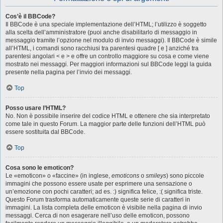
Cos’è il BBCode?
Il BBCode è una speciale implementazione dell’HTML; l’utilizzo è soggetto
alla scelta dell’amministratore (puoi anche disabilitarlo di messaggio in
messaggio tramite l’opzione nel modulo di invio messaggi). Il BBCode è simile
all’HTML, i comandi sono racchiusi tra parentesi quadre [ e ] anziché tra
parentesi angolari < e > e offre un controllo maggiore su cosa e come viene
mostrato nei messaggi. Per maggiori informazioni sul BBCode leggi la guida
presente nella pagina per l’invio dei messaggi.
Top
Posso usare l’HTML?
No. Non è possibile inserire del codice HTML e ottenere che sia interpretato
come tale in questo Forum. La maggior parte delle funzioni dell’HTML può
essere sostituita dal BBCode.
Top
Cosa sono le emoticon?
Le «emoticon» o «faccine» (in inglese,
emoticons
o
smileys
) sono piccole
immagini che possono essere usate per esprimere una sensazione o
un’emozione con pochi caratteri; ad es. :) significa felice, :( significa triste.
Questo Forum trasforma automaticamente queste serie di caratteri in
immagini. La lista completa delle emoticon è visibile nella pagina di invio
messaggi. Cerca di non esagerare nell’uso delle emoticon, possono