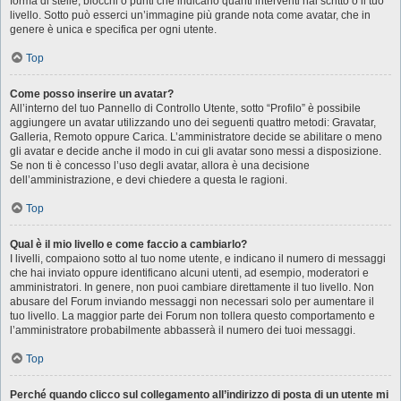
forma di stelle, blocchi o punti che indicano quanti interventi hai scritto o il tuo
livello. Sotto può esserci un’immagine più grande nota come avatar, che in
genere è unica e specifica per ogni utente.
Top
Come posso inserire un avatar?
All’interno del tuo Pannello di Controllo Utente, sotto “Profilo” è possibile
aggiungere un avatar utilizzando uno dei seguenti quattro metodi: Gravatar,
Galleria, Remoto oppure Carica. L’amministratore decide se abilitare o meno
gli avatar e decide anche il modo in cui gli avatar sono messi a disposizione.
Se non ti è concesso l’uso degli avatar, allora è una decisione
dell’amministrazione, e devi chiedere a questa le ragioni.
Top
Qual è il mio livello e come faccio a cambiarlo?
I livelli, compaiono sotto al tuo nome utente, e indicano il numero di messaggi
che hai inviato oppure identificano alcuni utenti, ad esempio, moderatori e
amministratori. In genere, non puoi cambiare direttamente il tuo livello. Non
abusare del Forum inviando messaggi non necessari solo per aumentare il
tuo livello. La maggior parte dei Forum non tollera questo comportamento e
l’amministratore probabilmente abbasserà il numero dei tuoi messaggi.
Top
Perché quando clicco sul collegamento all’indirizzo di posta di un utente mi