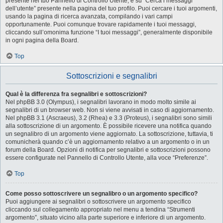
presente nel tuo Pannello di Controllo Utente, e su “Cerca i messaggi
dell’utente” presente nella pagina del tuo profilo. Puoi cercare i tuoi argomenti,
usando la pagina di ricerca avanzata, compilando i vari campi
opportunamente. Puoi comunque trovare rapidamente i tuoi messaggi,
cliccando sull’omonima funzione “I tuoi messaggi”, generalmente disponibile
in ogni pagina della Board.
Top
Sottoscrizioni e segnalibri
Qual è la differenza fra segnalibri e sottoscrizioni?
Nel phpBB 3.0 (Olympus), i segnalibri lavorano in modo molto simile ai
segnalibri di un browser web. Non si viene avvisati in caso di aggiornamento.
Nel phpBB 3.1 (Ascraeus), 3.2 (Rhea) e 3.3 (Proteus), i segnalibri sono simili
alla sottoscrizione di un argomento. È possibile ricevere una notifica quando
un segnalibro di un argomento viene aggiornato. La sottoscrizione, tuttavia, ti
comunicherà quando c’è un aggiornamento relativo a un argomento o in un
forum della Board. Opzioni di notifica per segnalibri e sottoscrizioni possono
essere configurate nel Pannello di Controllo Utente, alla voce “Preferenze”.
Top
Come posso sottoscrivere un segnalibro o un argomento specifico?
Puoi aggiungere ai segnalibri o sottoscrivere un argomento specifico
cliccando sul collegamento appropriato nel menu a tendina “Strumenti
argomento”, situato vicino alla parte superiore e inferiore di un argomento.