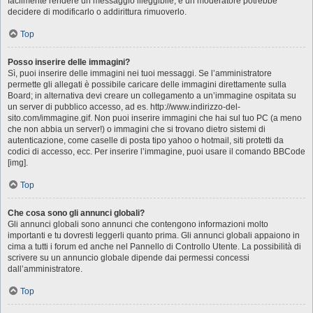
facilmente rendere un messaggio illeggibile, e un moderatore potrebbe
decidere di modificarlo o addirittura rimuoverlo.
Top
Posso inserire delle immagini?
Sì, puoi inserire delle immagini nei tuoi messaggi. Se l’amministratore
permette gli allegati è possibile caricare delle immagini direttamente sulla
Board; in alternativa devi creare un collegamento a un’immagine ospitata su
un server di pubblico accesso, ad es. http://www.indirizzo-del-
sito.com/immagine.gif. Non puoi inserire immagini che hai sul tuo PC (a meno
che non abbia un server!) o immagini che si trovano dietro sistemi di
autenticazione, come caselle di posta tipo yahoo o hotmail, siti protetti da
codici di accesso, ecc. Per inserire l’immagine, puoi usare il comando BBCode
[img].
Top
Che cosa sono gli annunci globali?
Gli annunci globali sono annunci che contengono informazioni molto
importanti e tu dovresti leggerli quanto prima. Gli annunci globali appaiono in
cima a tutti i forum ed anche nel Pannello di Controllo Utente. La possibilità di
scrivere su un annuncio globale dipende dai permessi concessi
dall’amministratore.
Top