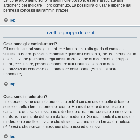
Le icone argomento sono immagini che possono essere associate agli
argomenti per indicare il loro contenuto. La possibilità di usarle dipende dai
permessi concessi dall’amministratore.
Top
Livelli e gruppi di utenti
Cosa sono gli amministratori?
Gli amministratori sono gli utenti che hanno il più alto grado di controllo
sull’intera Board; possono controllare qualsiasi elemento, inclusi i permessi, la
disabilitazione (o «ban») degli utenti, la creazione di moderatori e gruppi di
utenti, ecc. Inoltre, possono moderare tutti i forum, a seconda delle
autorizzazioni concesse dal Fondatore della Board (Amministratore
Fondatore).
Top
Cosa sono i moderatori?
I moderatori sono utenti (o gruppi di utenti) il cui compito è quello di tenere
sotto controllo i forum giorno per giorno. Hanno il potere di modificare o
cancellare qualsiasi messaggio e di chiudere, riaprire, spostare o rimuovere
qualsiasi argomento del forum da loro moderato. Generalmente il compito dei
moderatori è quello di evitare che gli utenti vadano «fuori tema» (in inglese,
off-topic
) o che scrivano messaggi oltraggiosi ed offensivi.
Top