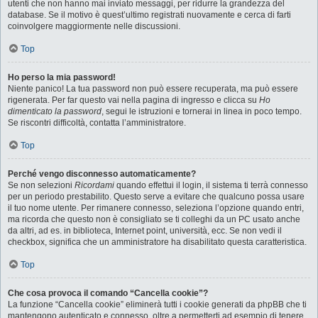
utenti che non hanno mai inviato messaggi, per ridurre la grandezza del
database. Se il motivo è quest’ultimo registrati nuovamente e cerca di farti
coinvolgere maggiormente nelle discussioni.
Top
Ho perso la mia password!
Niente panico! La tua password non può essere recuperata, ma può essere
rigenerata. Per far questo vai nella pagina di ingresso e clicca su
Ho
dimenticato la password
, segui le istruzioni e tornerai in linea in poco tempo.
Se riscontri difficoltà, contatta l’amministratore.
Top
Perché vengo disconnesso automaticamente?
Se non selezioni
Ricordami
quando effettui il login, il sistema ti terrà connesso
per un periodo prestabilito. Questo serve a evitare che qualcuno possa usare
il tuo nome utente. Per rimanere connesso, seleziona l’opzione quando entri,
ma ricorda che questo non è consigliato se ti colleghi da un PC usato anche
da altri, ad es. in biblioteca, Internet point, università, ecc. Se non vedi il
checkbox, significa che un amministratore ha disabilitato questa caratteristica.
Top
Che cosa provoca il comando “Cancella cookie”?
La funzione “Cancella cookie” eliminerà tutti i cookie generati da phpBB che ti
mantengono autenticato e connesso, oltre a permetterti ad esempio di tenere