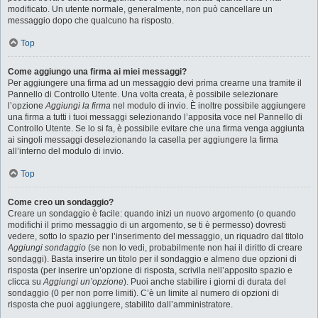
modificato. Un utente normale, generalmente, non può cancellare un
messaggio dopo che qualcuno ha risposto.
Top
Come aggiungo una firma ai miei messaggi?
Per aggiungere una firma ad un messaggio devi prima crearne una tramite il
Pannello di Controllo Utente. Una volta creata, è possibile selezionare
l’opzione
Aggiungi la firma
nel modulo di invio. È inoltre possibile aggiungere
una firma a tutti i tuoi messaggi selezionando l’apposita voce nel Pannello di
Controllo Utente. Se lo si fa, è possibile evitare che una firma venga aggiunta
ai singoli messaggi deselezionando la casella per aggiungere la firma
all’interno del modulo di invio.
Top
Come creo un sondaggio?
Creare un sondaggio è facile: quando inizi un nuovo argomento (o quando
modifichi il primo messaggio di un argomento, se ti è permesso) dovresti
vedere, sotto lo spazio per l’inserimento del messaggio, un riquadro dal titolo
Aggiungi sondaggio
(se non lo vedi, probabilmente non hai il diritto di creare
sondaggi). Basta inserire un titolo per il sondaggio e almeno due opzioni di
risposta (per inserire un’opzione di risposta, scrivila nell’apposito spazio e
clicca su
Aggiungi un’opzione
). Puoi anche stabilire i giorni di durata del
sondaggio (0 per non porre limiti). C’è un limite al numero di opzioni di
risposta che puoi aggiungere, stabilito dall’amministratore.