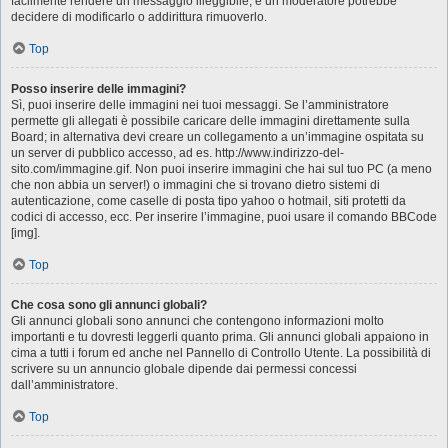
facilmente rendere un messaggio illeggibile, e un moderatore potrebbe
decidere di modificarlo o addirittura rimuoverlo.
Top
Posso inserire delle immagini?
Sì, puoi inserire delle immagini nei tuoi messaggi. Se l’amministratore
permette gli allegati è possibile caricare delle immagini direttamente sulla
Board; in alternativa devi creare un collegamento a un’immagine ospitata su
un server di pubblico accesso, ad es. http://www.indirizzo-del-
sito.com/immagine.gif. Non puoi inserire immagini che hai sul tuo PC (a meno
che non abbia un server!) o immagini che si trovano dietro sistemi di
autenticazione, come caselle di posta tipo yahoo o hotmail, siti protetti da
codici di accesso, ecc. Per inserire l’immagine, puoi usare il comando BBCode
[img].
Top
Che cosa sono gli annunci globali?
Gli annunci globali sono annunci che contengono informazioni molto
importanti e tu dovresti leggerli quanto prima. Gli annunci globali appaiono in
cima a tutti i forum ed anche nel Pannello di Controllo Utente. La possibilità di
scrivere su un annuncio globale dipende dai permessi concessi
dall’amministratore.
Top