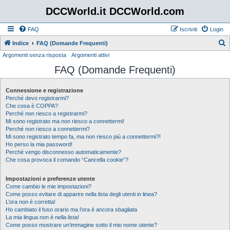
DCCWorld.it DCCWorld.com
FAQ
Iscriviti
Login
Indice
FAQ (Domande Frequenti)
Argomenti senza risposta
Argomenti attivi
e
FAQ (Domande Frequenti)
r
c
Connessione e registrazione
a
Perché devo registrarmi?
Che cosa è COPPA?
Perché non riesco a registrarmi?
Mi sono registrato ma non riesco a connettermi!
Perché non riesco a connettermi?
Mi sono registrato tempo fa, ma non riesco più a connettermi?!
Ho perso la mia password!
Perché vengo disconnesso automaticamente?
Che cosa provoca il comando “Cancella cookie”?
Impostazioni e preferenze utente
Come cambio le mie impostazioni?
Come posso evitare di apparire nella lista degli utenti in linea?
L’ora non è corretta!
Ho cambiato il fuso orario ma l’ora è ancora sbagliata
La mia lingua non è nella lista!
Come posso mostrare un’immagine sotto il mio nome utente?