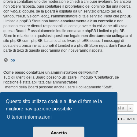
prova a contattare uno dei moderatori e chiedi a chi puoi rivolgerti. Se ancora
non ottieni risposta, puoi contattare il proprietario del dominio (fai una ricerca
con
whois
) oppure, se la Board è ospitata da un servizio gratuito (ad es.
yahoo, free.fr, f2s.com, ecc.), l’amministratore di tale servizio. Nota che phpBB
Limited e phpBB Store non hanno
assolutamente alcun controllo
e non
possono essere ritenuti responsabili di come, dove e da chi viene utilizzata
questa Board. È assolutamente inutile contattare phpBB Limited o phpBB
Store in relazione a qualsiasi questione legale
non direttamente collegata
al
sito phpBB.com, phpBB-Italia.it o al software phpBB stesso. I messaggi di
posta elettronica inviati a phpBB Limited o a phpBB Store riguardanti l’uso da
parte di terzi di questo programma non riceveranno risposta.
Top
Come posso contattare un amministratore del Forum?
Tutti gli utenti della Board possono utilizzare il modulo "Contattaci", se
l’opzione è stata abilitata dall’amministratore.
I membri della Board possono anche usare il collegamento "Staff".
Top
Questo sito utilizza cookie al fine di fornire la
Vai a
migliore navigazione possibile
Ulteriori informazioni
Indice
Cancella cookie
Tutti gli orari sono
UTC+02:00
Style Developer by ©
GTA game
Forum.
Accetto
Creato da
phpBB
® Forum Software © phpBB Limited