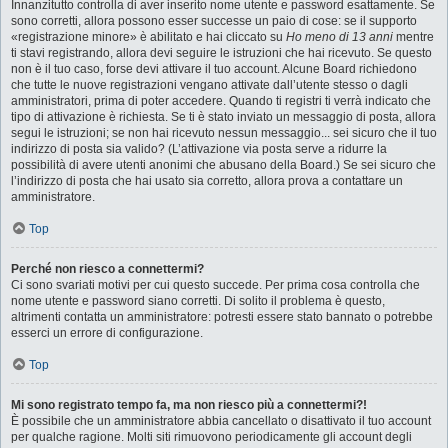
Innanzitutto controlla di aver inserito nome utente e password esattamente. Se
sono corretti, allora possono esser successe un paio di cose: se il supporto
«registrazione minore» è abilitato e hai cliccato su
Ho meno di 13 anni
mentre
ti stavi registrando, allora devi seguire le istruzioni che hai ricevuto. Se questo
non è il tuo caso, forse devi attivare il tuo account. Alcune Board richiedono
che tutte le nuove registrazioni vengano attivate dall’utente stesso o dagli
amministratori, prima di poter accedere. Quando ti registri ti verrà indicato che
tipo di attivazione è richiesta. Se ti è stato inviato un messaggio di posta, allora
segui le istruzioni; se non hai ricevuto nessun messaggio... sei sicuro che il tuo
indirizzo di posta sia valido? (L’attivazione via posta serve a ridurre la
possibilità di avere utenti anonimi che abusano della Board.) Se sei sicuro che
l’indirizzo di posta che hai usato sia corretto, allora prova a contattare un
amministratore.
Top
Perché non riesco a connettermi?
Ci sono svariati motivi per cui questo succede. Per prima cosa controlla che
nome utente e password siano corretti. Di solito il problema è questo,
altrimenti contatta un amministratore: potresti essere stato bannato o potrebbe
esserci un errore di configurazione.
Top
Mi sono registrato tempo fa, ma non riesco più a connettermi?!
È possibile che un amministratore abbia cancellato o disattivato il tuo account
per qualche ragione. Molti siti rimuovono periodicamente gli account degli