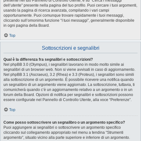
presente nel tuo Pannello di Controllo Utente, e su “Cerca i messaggi
dell’utente” presente nella pagina del tuo profilo. Puoi cercare i tuoi argomenti,
usando la pagina di ricerca avanzata, compilando i vari campi
opportunamente. Puoi comunque trovare rapidamente i tuoi messaggi,
cliccando sull’omonima funzione “I tuoi messaggi”, generalmente disponibile
in ogni pagina della Board.
Top
Sottoscrizioni e segnalibri
Qual è la differenza fra segnalibri e sottoscrizioni?
Nel phpBB 3.0 (Olympus), i segnalibri lavorano in modo molto simile ai
segnalibri di un browser web. Non si viene avvisati in caso di aggiornamento.
Nel phpBB 3.1 (Ascraeus), 3.2 (Rhea) e 3.3 (Proteus), i segnalibri sono simili
alla sottoscrizione di un argomento. È possibile ricevere una notifica quando
un segnalibro di un argomento viene aggiornato. La sottoscrizione, tuttavia, ti
comunicherà quando c’è un aggiornamento relativo a un argomento o in un
forum della Board. Opzioni di notifica per segnalibri e sottoscrizioni possono
essere configurate nel Pannello di Controllo Utente, alla voce “Preferenze”.
Top
Come posso sottoscrivere un segnalibro o un argomento specifico?
Puoi aggiungere ai segnalibri o sottoscrivere un argomento specifico
cliccando sul collegamento appropriato nel menu a tendina “Strumenti
argomento”, situato vicino alla parte superiore e inferiore di un argomento.