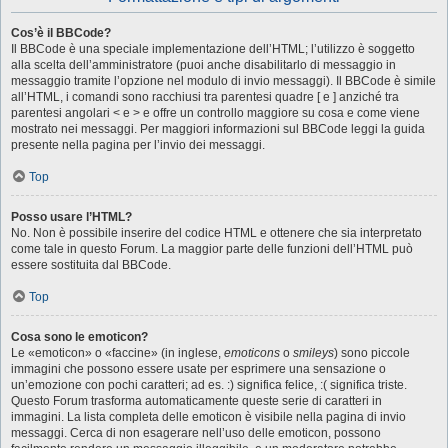
Cos’è il BBCode?
Il BBCode è una speciale implementazione dell’HTML; l’utilizzo è soggetto
alla scelta dell’amministratore (puoi anche disabilitarlo di messaggio in
messaggio tramite l’opzione nel modulo di invio messaggi). Il BBCode è simile
all’HTML, i comandi sono racchiusi tra parentesi quadre [ e ] anziché tra
parentesi angolari < e > e offre un controllo maggiore su cosa e come viene
mostrato nei messaggi. Per maggiori informazioni sul BBCode leggi la guida
presente nella pagina per l’invio dei messaggi.
Top
Posso usare l’HTML?
No. Non è possibile inserire del codice HTML e ottenere che sia interpretato
come tale in questo Forum. La maggior parte delle funzioni dell’HTML può
essere sostituita dal BBCode.
Top
Cosa sono le emoticon?
Le «emoticon» o «faccine» (in inglese,
emoticons
o
smileys
) sono piccole
immagini che possono essere usate per esprimere una sensazione o
un’emozione con pochi caratteri; ad es. :) significa felice, :( significa triste.
Questo Forum trasforma automaticamente queste serie di caratteri in
immagini. La lista completa delle emoticon è visibile nella pagina di invio
messaggi. Cerca di non esagerare nell’uso delle emoticon, possono