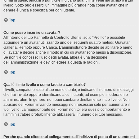
forma di stelle, blocchi o punti che indicano quanti interventi hai scritto o il tuo
livello. Sotto può esserci un’immagine più grande nota come avatar, che in
genere è unica e specifica per ogni utente.
Top
Come posso inserire un avatar?
All’interno del tuo Pannello di Controllo Utente, sotto “Profilo” è possibile
aggiungere un avatar utilizzando uno dei seguenti quattro metodi: Gravatar,
Galleria, Remoto oppure Carica. L’amministratore decide se abilitare o meno
gli avatar e decide anche il modo in cui gli avatar sono messi a disposizione.
Se non ti è concesso l’uso degli avatar, allora è una decisione
dell’amministrazione, e devi chiedere a questa le ragioni.
Top
Qual è il mio livello e come faccio a cambiarlo?
I livelli, compaiono sotto al tuo nome utente, e indicano il numero di messaggi
che hai inviato oppure identificano alcuni utenti, ad esempio, moderatori e
amministratori. In genere, non puoi cambiare direttamente il tuo livello. Non
abusare del Forum inviando messaggi non necessari solo per aumentare il
tuo livello. La maggior parte dei Forum non tollera questo comportamento e
l’amministratore probabilmente abbasserà il numero dei tuoi messaggi.
Top
Perché quando clicco sul collegamento all’indirizzo di posta di un utente mi