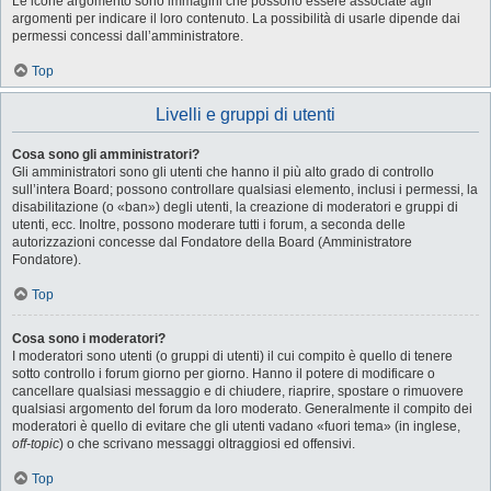
Le icone argomento sono immagini che possono essere associate agli
argomenti per indicare il loro contenuto. La possibilità di usarle dipende dai
permessi concessi dall’amministratore.
Top
Livelli e gruppi di utenti
Cosa sono gli amministratori?
Gli amministratori sono gli utenti che hanno il più alto grado di controllo
sull’intera Board; possono controllare qualsiasi elemento, inclusi i permessi, la
disabilitazione (o «ban») degli utenti, la creazione di moderatori e gruppi di
utenti, ecc. Inoltre, possono moderare tutti i forum, a seconda delle
autorizzazioni concesse dal Fondatore della Board (Amministratore
Fondatore).
Top
Cosa sono i moderatori?
I moderatori sono utenti (o gruppi di utenti) il cui compito è quello di tenere
sotto controllo i forum giorno per giorno. Hanno il potere di modificare o
cancellare qualsiasi messaggio e di chiudere, riaprire, spostare o rimuovere
qualsiasi argomento del forum da loro moderato. Generalmente il compito dei
moderatori è quello di evitare che gli utenti vadano «fuori tema» (in inglese,
off-topic
) o che scrivano messaggi oltraggiosi ed offensivi.
Top