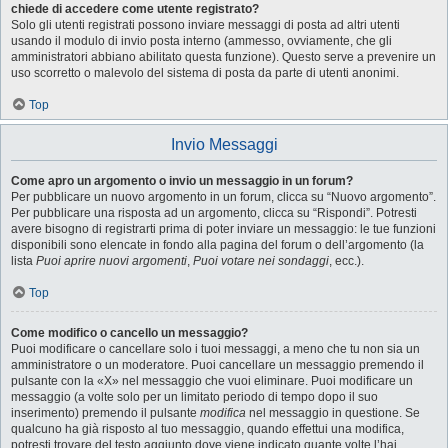
chiede di accedere come utente registrato?
Solo gli utenti registrati possono inviare messaggi di posta ad altri utenti
usando il modulo di invio posta interno (ammesso, ovviamente, che gli
amministratori abbiano abilitato questa funzione). Questo serve a prevenire un
uso scorretto o malevolo del sistema di posta da parte di utenti anonimi.
Top
Invio Messaggi
Come apro un argomento o invio un messaggio in un forum?
Per pubblicare un nuovo argomento in un forum, clicca su “Nuovo argomento”.
Per pubblicare una risposta ad un argomento, clicca su “Rispondi”. Potresti
avere bisogno di registrarti prima di poter inviare un messaggio: le tue funzioni
disponibili sono elencate in fondo alla pagina del forum o dell’argomento (la
lista
Puoi aprire nuovi argomenti
,
Puoi votare nei sondaggi
, ecc.).
Top
Come modifico o cancello un messaggio?
Puoi modificare o cancellare solo i tuoi messaggi, a meno che tu non sia un
amministratore o un moderatore. Puoi cancellare un messaggio premendo il
pulsante con la «X» nel messaggio che vuoi eliminare. Puoi modificare un
messaggio (a volte solo per un limitato periodo di tempo dopo il suo
inserimento) premendo il pulsante
modifica
nel messaggio in questione. Se
qualcuno ha già risposto al tuo messaggio, quando effettui una modifica,
potresti trovare del testo aggiunto dove viene indicato quante volte l’hai