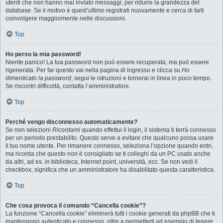
utenti che non hanno mai inviato messaggi, per ridurre la grandezza del
database. Se il motivo è quest’ultimo registrati nuovamente e cerca di farti
coinvolgere maggiormente nelle discussioni.
Top
Ho perso la mia password!
Niente panico! La tua password non può essere recuperata, ma può essere
rigenerata. Per far questo vai nella pagina di ingresso e clicca su
Ho
dimenticato la password
, segui le istruzioni e tornerai in linea in poco tempo.
Se riscontri difficoltà, contatta l’amministratore.
Top
Perché vengo disconnesso automaticamente?
Se non selezioni
Ricordami
quando effettui il login, il sistema ti terrà connesso
per un periodo prestabilito. Questo serve a evitare che qualcuno possa usare
il tuo nome utente. Per rimanere connesso, seleziona l’opzione quando entri,
ma ricorda che questo non è consigliato se ti colleghi da un PC usato anche
da altri, ad es. in biblioteca, Internet point, università, ecc. Se non vedi il
checkbox, significa che un amministratore ha disabilitato questa caratteristica.
Top
Che cosa provoca il comando “Cancella cookie”?
La funzione “Cancella cookie” eliminerà tutti i cookie generati da phpBB che ti
mantengono autenticato e connesso, oltre a permetterti ad esempio di tenere