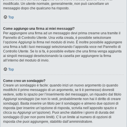
modificato. Un utente normale, generalmente, non può cancellare un
messaggio dopo che qualcuno ha risposto.
Top
Come aggiungo una firma ai miei messaggi?
Per aggiungere una firma ad un messaggio devi prima crearne una tramite il
Pannello di Controllo Utente. Una volta creata, è possibile selezionare
l’opzione
Aggiungi la firma
nel modulo di invio. È inoltre possibile aggiungere
una firma a tutti i tuoi messaggi selezionando l’apposita voce nel Pannello di
Controllo Utente. Se lo si fa, è possibile evitare che una firma venga aggiunta
ai singoli messaggi deselezionando la casella per aggiungere la firma
all’interno del modulo di invio.
Top
Come creo un sondaggio?
Creare un sondaggio è facile: quando inizi un nuovo argomento (o quando
modifichi il primo messaggio di un argomento, se ti è permesso) dovresti
vedere, sotto lo spazio per l’inserimento del messaggio, un riquadro dal titolo
Aggiungi sondaggio
(se non lo vedi, probabilmente non hai il diritto di creare
sondaggi). Basta inserire un titolo per il sondaggio e almeno due opzioni di
risposta (per inserire un’opzione di risposta, scrivila nell’apposito spazio e
clicca su
Aggiungi un’opzione
). Puoi anche stabilire i giorni di durata del
sondaggio (0 per non porre limiti). C’è un limite al numero di opzioni di
risposta che puoi aggiungere, stabilito dall’amministratore.