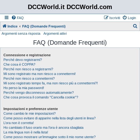
DCCWorld.it DCCWorld.com
FAQ
Iscriviti
Login
Indice
FAQ (Domande Frequenti)
Argomenti senza risposta
Argomenti attivi
e
FAQ (Domande Frequenti)
r
c
Connessione e registrazione
a
Perché devo registrarmi?
Che cosa è COPPA?
Perché non riesco a registrarmi?
Mi sono registrato ma non riesco a connettermi!
Perché non riesco a connettermi?
Mi sono registrato tempo fa, ma non riesco più a connettermi?!
Ho perso la mia password!
Perché vengo disconnesso automaticamente?
Che cosa provoca il comando “Cancella cookie”?
Impostazioni e preferenze utente
Come cambio le mie impostazioni?
Come posso evitare di apparire nella lista degli utenti in linea?
L’ora non è corretta!
Ho cambiato il fuso orario ma l’ora è ancora sbagliata
La mia lingua non è nella lista!
Come posso mostrare un’immagine sotto il mio nome utente?