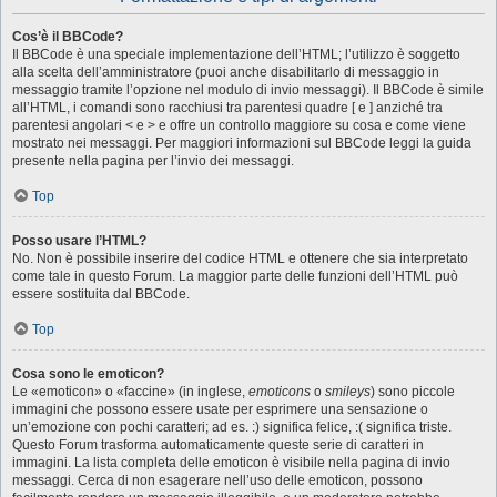
Cos’è il BBCode?
Il BBCode è una speciale implementazione dell’HTML; l’utilizzo è soggetto
alla scelta dell’amministratore (puoi anche disabilitarlo di messaggio in
messaggio tramite l’opzione nel modulo di invio messaggi). Il BBCode è simile
all’HTML, i comandi sono racchiusi tra parentesi quadre [ e ] anziché tra
parentesi angolari < e > e offre un controllo maggiore su cosa e come viene
mostrato nei messaggi. Per maggiori informazioni sul BBCode leggi la guida
presente nella pagina per l’invio dei messaggi.
Top
Posso usare l’HTML?
No. Non è possibile inserire del codice HTML e ottenere che sia interpretato
come tale in questo Forum. La maggior parte delle funzioni dell’HTML può
essere sostituita dal BBCode.
Top
Cosa sono le emoticon?
Le «emoticon» o «faccine» (in inglese,
emoticons
o
smileys
) sono piccole
immagini che possono essere usate per esprimere una sensazione o
un’emozione con pochi caratteri; ad es. :) significa felice, :( significa triste.
Questo Forum trasforma automaticamente queste serie di caratteri in
immagini. La lista completa delle emoticon è visibile nella pagina di invio
messaggi. Cerca di non esagerare nell’uso delle emoticon, possono