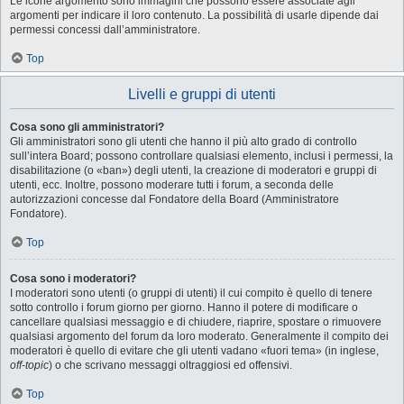
Le icone argomento sono immagini che possono essere associate agli
argomenti per indicare il loro contenuto. La possibilità di usarle dipende dai
permessi concessi dall’amministratore.
Top
Livelli e gruppi di utenti
Cosa sono gli amministratori?
Gli amministratori sono gli utenti che hanno il più alto grado di controllo
sull’intera Board; possono controllare qualsiasi elemento, inclusi i permessi, la
disabilitazione (o «ban») degli utenti, la creazione di moderatori e gruppi di
utenti, ecc. Inoltre, possono moderare tutti i forum, a seconda delle
autorizzazioni concesse dal Fondatore della Board (Amministratore
Fondatore).
Top
Cosa sono i moderatori?
I moderatori sono utenti (o gruppi di utenti) il cui compito è quello di tenere
sotto controllo i forum giorno per giorno. Hanno il potere di modificare o
cancellare qualsiasi messaggio e di chiudere, riaprire, spostare o rimuovere
qualsiasi argomento del forum da loro moderato. Generalmente il compito dei
moderatori è quello di evitare che gli utenti vadano «fuori tema» (in inglese,
off-topic
) o che scrivano messaggi oltraggiosi ed offensivi.
Top