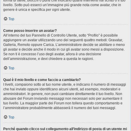
forma di stelle, blocchi o punti che indicano quanti interventi hai scritto o il tuo
livello. Sotto può esserci un’immagine più grande nota come avatar, che in
genere è unica e specifica per ogni utente.
Top
Come posso inserire un avatar?
All’interno del tuo Pannello di Controllo Utente, sotto “Profilo” è possibile
aggiungere un avatar utilizzando uno dei seguenti quattro metodi: Gravatar,
Galleria, Remoto oppure Carica. L’amministratore decide se abilitare o meno
gli avatar e decide anche il modo in cui gli avatar sono messi a disposizione.
Se non ti è concesso l’uso degli avatar, allora è una decisione
dell’amministrazione, e devi chiedere a questa le ragioni.
Top
Qual è il mio livello e come faccio a cambiarlo?
I livelli, compaiono sotto al tuo nome utente, e indicano il numero di messaggi
che hai inviato oppure identificano alcuni utenti, ad esempio, moderatori e
amministratori. In genere, non puoi cambiare direttamente il tuo livello. Non
abusare del Forum inviando messaggi non necessari solo per aumentare il
tuo livello. La maggior parte dei Forum non tollera questo comportamento e
l’amministratore probabilmente abbasserà il numero dei tuoi messaggi.
Top
Perché quando clicco sul collegamento all’indirizzo di posta di un utente mi