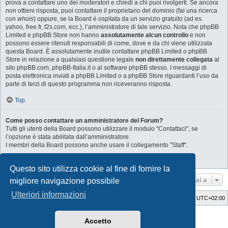
prova a contattare uno dei moderatori e chiedi a chi puoi rivolgerti. Se ancora
non ottieni risposta, puoi contattare il proprietario del dominio (fai una ricerca
con
whois
) oppure, se la Board è ospitata da un servizio gratuito (ad es.
yahoo, free.fr, f2s.com, ecc.), l’amministratore di tale servizio. Nota che phpBB
Limited e phpBB Store non hanno
assolutamente alcun controllo
e non
possono essere ritenuti responsabili di come, dove e da chi viene utilizzata
questa Board. È assolutamente inutile contattare phpBB Limited o phpBB
Store in relazione a qualsiasi questione legale
non direttamente collegata
al
sito phpBB.com, phpBB-Italia.it o al software phpBB stesso. I messaggi di
posta elettronica inviati a phpBB Limited o a phpBB Store riguardanti l’uso da
parte di terzi di questo programma non riceveranno risposta.
Top
Come posso contattare un amministratore del Forum?
Tutti gli utenti della Board possono utilizzare il modulo "Contattaci", se
l’opzione è stata abilitata dall’amministratore.
I membri della Board possono anche usare il collegamento "Staff".
Top
Questo sito utilizza cookie al fine di fornire la
Vai a
migliore navigazione possibile
Ulteriori informazioni
Indice
Cancella cookie
Tutti gli orari sono
UTC+02:00
Style Developer by ©
GTA game
Forum.
Accetto
Creato da
phpBB
® Forum Software © phpBB Limited