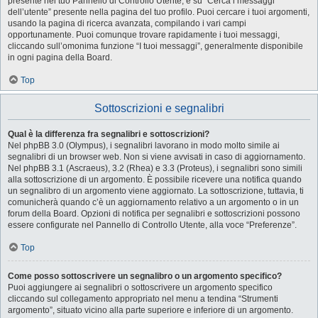
presente nel tuo Pannello di Controllo Utente, e su “Cerca i messaggi
dell’utente” presente nella pagina del tuo profilo. Puoi cercare i tuoi argomenti,
usando la pagina di ricerca avanzata, compilando i vari campi
opportunamente. Puoi comunque trovare rapidamente i tuoi messaggi,
cliccando sull’omonima funzione “I tuoi messaggi”, generalmente disponibile
in ogni pagina della Board.
Top
Sottoscrizioni e segnalibri
Qual è la differenza fra segnalibri e sottoscrizioni?
Nel phpBB 3.0 (Olympus), i segnalibri lavorano in modo molto simile ai
segnalibri di un browser web. Non si viene avvisati in caso di aggiornamento.
Nel phpBB 3.1 (Ascraeus), 3.2 (Rhea) e 3.3 (Proteus), i segnalibri sono simili
alla sottoscrizione di un argomento. È possibile ricevere una notifica quando
un segnalibro di un argomento viene aggiornato. La sottoscrizione, tuttavia, ti
comunicherà quando c’è un aggiornamento relativo a un argomento o in un
forum della Board. Opzioni di notifica per segnalibri e sottoscrizioni possono
essere configurate nel Pannello di Controllo Utente, alla voce “Preferenze”.
Top
Come posso sottoscrivere un segnalibro o un argomento specifico?
Puoi aggiungere ai segnalibri o sottoscrivere un argomento specifico
cliccando sul collegamento appropriato nel menu a tendina “Strumenti
argomento”, situato vicino alla parte superiore e inferiore di un argomento.