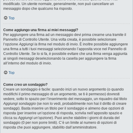
modificato. Un utente normale, generalmente, non può cancellare un
messaggio dopo che qualcuno ha risposto.
Top
Come aggiungo una firma ai miei messaggi?
Per aggiungere una firma ad un messaggio devi prima crearne una tramite il
Pannello di Controllo Utente. Una volta creata, è possibile selezionare
l’opzione
Aggiungi la firma
nel modulo di invio. È inoltre possibile aggiungere
una firma a tutti i tuoi messaggi selezionando l’apposita voce nel Pannello di
Controllo Utente. Se lo si fa, è possibile evitare che una firma venga aggiunta
ai singoli messaggi deselezionando la casella per aggiungere la firma
all’interno del modulo di invio.
Top
Come creo un sondaggio?
Creare un sondaggio è facile: quando inizi un nuovo argomento (o quando
modifichi il primo messaggio di un argomento, se ti è permesso) dovresti
vedere, sotto lo spazio per l’inserimento del messaggio, un riquadro dal titolo
Aggiungi sondaggio
(se non lo vedi, probabilmente non hai il diritto di creare
sondaggi). Basta inserire un titolo per il sondaggio e almeno due opzioni di
risposta (per inserire un’opzione di risposta, scrivila nell’apposito spazio e
clicca su
Aggiungi un’opzione
). Puoi anche stabilire i giorni di durata del
sondaggio (0 per non porre limiti). C’è un limite al numero di opzioni di
risposta che puoi aggiungere, stabilito dall’amministratore.