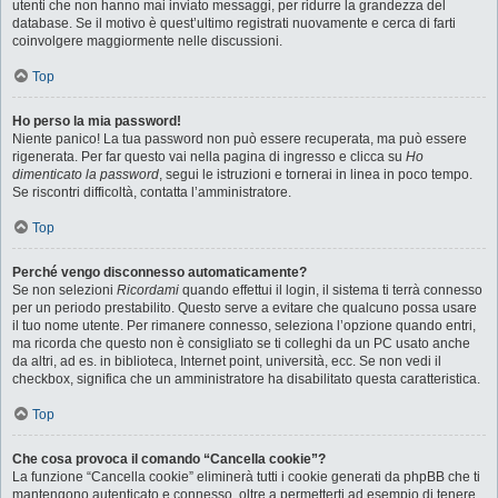
utenti che non hanno mai inviato messaggi, per ridurre la grandezza del
database. Se il motivo è quest’ultimo registrati nuovamente e cerca di farti
coinvolgere maggiormente nelle discussioni.
Top
Ho perso la mia password!
Niente panico! La tua password non può essere recuperata, ma può essere
rigenerata. Per far questo vai nella pagina di ingresso e clicca su
Ho
dimenticato la password
, segui le istruzioni e tornerai in linea in poco tempo.
Se riscontri difficoltà, contatta l’amministratore.
Top
Perché vengo disconnesso automaticamente?
Se non selezioni
Ricordami
quando effettui il login, il sistema ti terrà connesso
per un periodo prestabilito. Questo serve a evitare che qualcuno possa usare
il tuo nome utente. Per rimanere connesso, seleziona l’opzione quando entri,
ma ricorda che questo non è consigliato se ti colleghi da un PC usato anche
da altri, ad es. in biblioteca, Internet point, università, ecc. Se non vedi il
checkbox, significa che un amministratore ha disabilitato questa caratteristica.
Top
Che cosa provoca il comando “Cancella cookie”?
La funzione “Cancella cookie” eliminerà tutti i cookie generati da phpBB che ti
mantengono autenticato e connesso, oltre a permetterti ad esempio di tenere