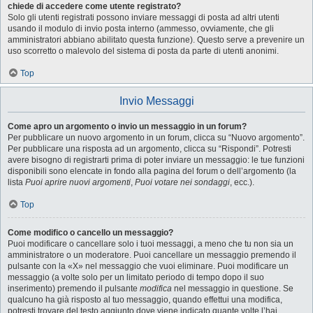
chiede di accedere come utente registrato?
Solo gli utenti registrati possono inviare messaggi di posta ad altri utenti
usando il modulo di invio posta interno (ammesso, ovviamente, che gli
amministratori abbiano abilitato questa funzione). Questo serve a prevenire un
uso scorretto o malevolo del sistema di posta da parte di utenti anonimi.
Top
Invio Messaggi
Come apro un argomento o invio un messaggio in un forum?
Per pubblicare un nuovo argomento in un forum, clicca su “Nuovo argomento”.
Per pubblicare una risposta ad un argomento, clicca su “Rispondi”. Potresti
avere bisogno di registrarti prima di poter inviare un messaggio: le tue funzioni
disponibili sono elencate in fondo alla pagina del forum o dell’argomento (la
lista
Puoi aprire nuovi argomenti
,
Puoi votare nei sondaggi
, ecc.).
Top
Come modifico o cancello un messaggio?
Puoi modificare o cancellare solo i tuoi messaggi, a meno che tu non sia un
amministratore o un moderatore. Puoi cancellare un messaggio premendo il
pulsante con la «X» nel messaggio che vuoi eliminare. Puoi modificare un
messaggio (a volte solo per un limitato periodo di tempo dopo il suo
inserimento) premendo il pulsante
modifica
nel messaggio in questione. Se
qualcuno ha già risposto al tuo messaggio, quando effettui una modifica,
potresti trovare del testo aggiunto dove viene indicato quante volte l’hai