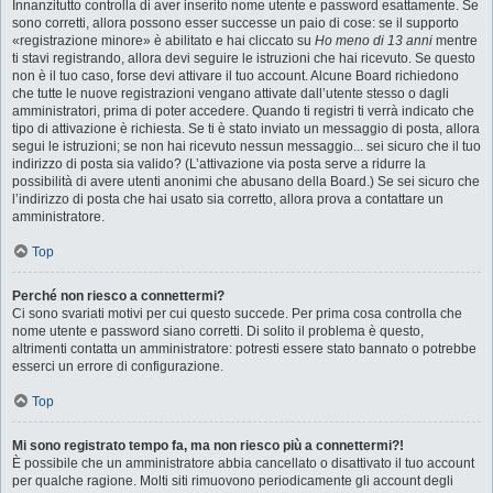
Innanzitutto controlla di aver inserito nome utente e password esattamente. Se
sono corretti, allora possono esser successe un paio di cose: se il supporto
«registrazione minore» è abilitato e hai cliccato su
Ho meno di 13 anni
mentre
ti stavi registrando, allora devi seguire le istruzioni che hai ricevuto. Se questo
non è il tuo caso, forse devi attivare il tuo account. Alcune Board richiedono
che tutte le nuove registrazioni vengano attivate dall’utente stesso o dagli
amministratori, prima di poter accedere. Quando ti registri ti verrà indicato che
tipo di attivazione è richiesta. Se ti è stato inviato un messaggio di posta, allora
segui le istruzioni; se non hai ricevuto nessun messaggio... sei sicuro che il tuo
indirizzo di posta sia valido? (L’attivazione via posta serve a ridurre la
possibilità di avere utenti anonimi che abusano della Board.) Se sei sicuro che
l’indirizzo di posta che hai usato sia corretto, allora prova a contattare un
amministratore.
Top
Perché non riesco a connettermi?
Ci sono svariati motivi per cui questo succede. Per prima cosa controlla che
nome utente e password siano corretti. Di solito il problema è questo,
altrimenti contatta un amministratore: potresti essere stato bannato o potrebbe
esserci un errore di configurazione.
Top
Mi sono registrato tempo fa, ma non riesco più a connettermi?!
È possibile che un amministratore abbia cancellato o disattivato il tuo account
per qualche ragione. Molti siti rimuovono periodicamente gli account degli