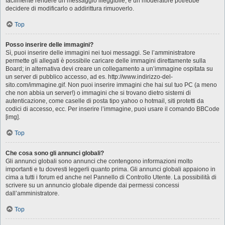
facilmente rendere un messaggio illeggibile, e un moderatore potrebbe
decidere di modificarlo o addirittura rimuoverlo.
Top
Posso inserire delle immagini?
Sì, puoi inserire delle immagini nei tuoi messaggi. Se l’amministratore
permette gli allegati è possibile caricare delle immagini direttamente sulla
Board; in alternativa devi creare un collegamento a un’immagine ospitata su
un server di pubblico accesso, ad es. http://www.indirizzo-del-
sito.com/immagine.gif. Non puoi inserire immagini che hai sul tuo PC (a meno
che non abbia un server!) o immagini che si trovano dietro sistemi di
autenticazione, come caselle di posta tipo yahoo o hotmail, siti protetti da
codici di accesso, ecc. Per inserire l’immagine, puoi usare il comando BBCode
[img].
Top
Che cosa sono gli annunci globali?
Gli annunci globali sono annunci che contengono informazioni molto
importanti e tu dovresti leggerli quanto prima. Gli annunci globali appaiono in
cima a tutti i forum ed anche nel Pannello di Controllo Utente. La possibilità di
scrivere su un annuncio globale dipende dai permessi concessi
dall’amministratore.
Top