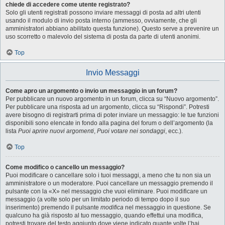
chiede di accedere come utente registrato?
Solo gli utenti registrati possono inviare messaggi di posta ad altri utenti
usando il modulo di invio posta interno (ammesso, ovviamente, che gli
amministratori abbiano abilitato questa funzione). Questo serve a prevenire un
uso scorretto o malevolo del sistema di posta da parte di utenti anonimi.
Top
Invio Messaggi
Come apro un argomento o invio un messaggio in un forum?
Per pubblicare un nuovo argomento in un forum, clicca su “Nuovo argomento”.
Per pubblicare una risposta ad un argomento, clicca su “Rispondi”. Potresti
avere bisogno di registrarti prima di poter inviare un messaggio: le tue funzioni
disponibili sono elencate in fondo alla pagina del forum o dell’argomento (la
lista
Puoi aprire nuovi argomenti
,
Puoi votare nei sondaggi
, ecc.).
Top
Come modifico o cancello un messaggio?
Puoi modificare o cancellare solo i tuoi messaggi, a meno che tu non sia un
amministratore o un moderatore. Puoi cancellare un messaggio premendo il
pulsante con la «X» nel messaggio che vuoi eliminare. Puoi modificare un
messaggio (a volte solo per un limitato periodo di tempo dopo il suo
inserimento) premendo il pulsante
modifica
nel messaggio in questione. Se
qualcuno ha già risposto al tuo messaggio, quando effettui una modifica,
potresti trovare del testo aggiunto dove viene indicato quante volte l’hai