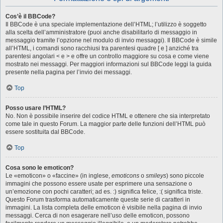
Cos’è il BBCode?
Il BBCode è una speciale implementazione dell’HTML; l’utilizzo è soggetto
alla scelta dell’amministratore (puoi anche disabilitarlo di messaggio in
messaggio tramite l’opzione nel modulo di invio messaggi). Il BBCode è simile
all’HTML, i comandi sono racchiusi tra parentesi quadre [ e ] anziché tra
parentesi angolari < e > e offre un controllo maggiore su cosa e come viene
mostrato nei messaggi. Per maggiori informazioni sul BBCode leggi la guida
presente nella pagina per l’invio dei messaggi.
Top
Posso usare l’HTML?
No. Non è possibile inserire del codice HTML e ottenere che sia interpretato
come tale in questo Forum. La maggior parte delle funzioni dell’HTML può
essere sostituita dal BBCode.
Top
Cosa sono le emoticon?
Le «emoticon» o «faccine» (in inglese,
emoticons
o
smileys
) sono piccole
immagini che possono essere usate per esprimere una sensazione o
un’emozione con pochi caratteri; ad es. :) significa felice, :( significa triste.
Questo Forum trasforma automaticamente queste serie di caratteri in
immagini. La lista completa delle emoticon è visibile nella pagina di invio
messaggi. Cerca di non esagerare nell’uso delle emoticon, possono