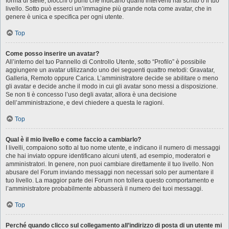
forma di stelle, blocchi o punti che indicano quanti interventi hai scritto o il tuo
livello. Sotto può esserci un’immagine più grande nota come avatar, che in
genere è unica e specifica per ogni utente.
Top
Come posso inserire un avatar?
All’interno del tuo Pannello di Controllo Utente, sotto “Profilo” è possibile
aggiungere un avatar utilizzando uno dei seguenti quattro metodi: Gravatar,
Galleria, Remoto oppure Carica. L’amministratore decide se abilitare o meno
gli avatar e decide anche il modo in cui gli avatar sono messi a disposizione.
Se non ti è concesso l’uso degli avatar, allora è una decisione
dell’amministrazione, e devi chiedere a questa le ragioni.
Top
Qual è il mio livello e come faccio a cambiarlo?
I livelli, compaiono sotto al tuo nome utente, e indicano il numero di messaggi
che hai inviato oppure identificano alcuni utenti, ad esempio, moderatori e
amministratori. In genere, non puoi cambiare direttamente il tuo livello. Non
abusare del Forum inviando messaggi non necessari solo per aumentare il
tuo livello. La maggior parte dei Forum non tollera questo comportamento e
l’amministratore probabilmente abbasserà il numero dei tuoi messaggi.
Top
Perché quando clicco sul collegamento all’indirizzo di posta di un utente mi