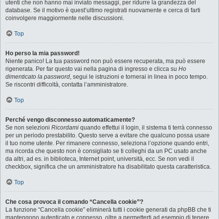
utenti che non hanno mai inviato messaggi, per ridurre la grandezza del
database. Se il motivo è quest’ultimo registrati nuovamente e cerca di farti
coinvolgere maggiormente nelle discussioni.
Top
Ho perso la mia password!
Niente panico! La tua password non può essere recuperata, ma può essere
rigenerata. Per far questo vai nella pagina di ingresso e clicca su
Ho
dimenticato la password
, segui le istruzioni e tornerai in linea in poco tempo.
Se riscontri difficoltà, contatta l’amministratore.
Top
Perché vengo disconnesso automaticamente?
Se non selezioni
Ricordami
quando effettui il login, il sistema ti terrà connesso
per un periodo prestabilito. Questo serve a evitare che qualcuno possa usare
il tuo nome utente. Per rimanere connesso, seleziona l’opzione quando entri,
ma ricorda che questo non è consigliato se ti colleghi da un PC usato anche
da altri, ad es. in biblioteca, Internet point, università, ecc. Se non vedi il
checkbox, significa che un amministratore ha disabilitato questa caratteristica.
Top
Che cosa provoca il comando “Cancella cookie”?
La funzione “Cancella cookie” eliminerà tutti i cookie generati da phpBB che ti
mantengono autenticato e connesso, oltre a permetterti ad esempio di tenere