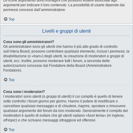
Le icone argomento sono immagini che possono essere associate agli
argomenti per indicare il loro contenuto. La possibilità di usarle dipende dai
permessi concessi dall’amministratore.
Top
Livelli e gruppi di utenti
Cosa sono gli amministratori?
Gli amministratori sono gli utenti che hanno il più alto grado di controllo
sull’intera Board; possono controllare qualsiasi elemento, inclusi i permessi, la
disabilitazione (o «ban») degli utenti, la creazione di moderatori e gruppi di
utenti, ecc. Inoltre, possono moderare tutti i forum, a seconda delle
autorizzazioni concesse dal Fondatore della Board (Amministratore
Fondatore).
Top
Cosa sono i moderatori?
I moderatori sono utenti (o gruppi di utenti) il cui compito è quello di tenere
sotto controllo i forum giorno per giorno. Hanno il potere di modificare o
cancellare qualsiasi messaggio e di chiudere, riaprire, spostare o rimuovere
qualsiasi argomento del forum da loro moderato. Generalmente il compito dei
moderatori è quello di evitare che gli utenti vadano «fuori tema» (in inglese,
off-topic
) o che scrivano messaggi oltraggiosi ed offensivi.
Top