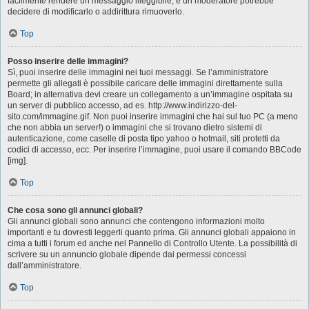
facilmente rendere un messaggio illeggibile, e un moderatore potrebbe
decidere di modificarlo o addirittura rimuoverlo.
Top
Posso inserire delle immagini?
Sì, puoi inserire delle immagini nei tuoi messaggi. Se l’amministratore
permette gli allegati è possibile caricare delle immagini direttamente sulla
Board; in alternativa devi creare un collegamento a un’immagine ospitata su
un server di pubblico accesso, ad es. http://www.indirizzo-del-
sito.com/immagine.gif. Non puoi inserire immagini che hai sul tuo PC (a meno
che non abbia un server!) o immagini che si trovano dietro sistemi di
autenticazione, come caselle di posta tipo yahoo o hotmail, siti protetti da
codici di accesso, ecc. Per inserire l’immagine, puoi usare il comando BBCode
[img].
Top
Che cosa sono gli annunci globali?
Gli annunci globali sono annunci che contengono informazioni molto
importanti e tu dovresti leggerli quanto prima. Gli annunci globali appaiono in
cima a tutti i forum ed anche nel Pannello di Controllo Utente. La possibilità di
scrivere su un annuncio globale dipende dai permessi concessi
dall’amministratore.
Top