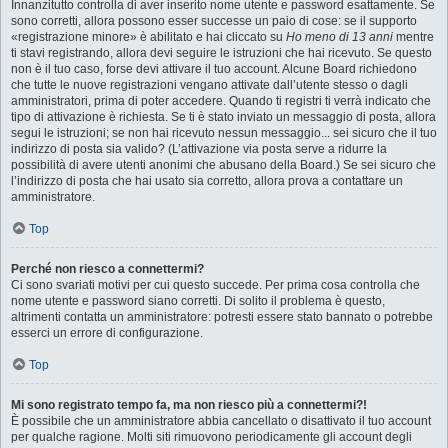
Innanzitutto controlla di aver inserito nome utente e password esattamente. Se
sono corretti, allora possono esser successe un paio di cose: se il supporto
«registrazione minore» è abilitato e hai cliccato su
Ho meno di 13 anni
mentre
ti stavi registrando, allora devi seguire le istruzioni che hai ricevuto. Se questo
non è il tuo caso, forse devi attivare il tuo account. Alcune Board richiedono
che tutte le nuove registrazioni vengano attivate dall’utente stesso o dagli
amministratori, prima di poter accedere. Quando ti registri ti verrà indicato che
tipo di attivazione è richiesta. Se ti è stato inviato un messaggio di posta, allora
segui le istruzioni; se non hai ricevuto nessun messaggio... sei sicuro che il tuo
indirizzo di posta sia valido? (L’attivazione via posta serve a ridurre la
possibilità di avere utenti anonimi che abusano della Board.) Se sei sicuro che
l’indirizzo di posta che hai usato sia corretto, allora prova a contattare un
amministratore.
Top
Perché non riesco a connettermi?
Ci sono svariati motivi per cui questo succede. Per prima cosa controlla che
nome utente e password siano corretti. Di solito il problema è questo,
altrimenti contatta un amministratore: potresti essere stato bannato o potrebbe
esserci un errore di configurazione.
Top
Mi sono registrato tempo fa, ma non riesco più a connettermi?!
È possibile che un amministratore abbia cancellato o disattivato il tuo account
per qualche ragione. Molti siti rimuovono periodicamente gli account degli