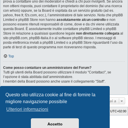
prova a contattare uno dei moderatori e chiedi a chi puoi rivolgerti. Se ancora
non ottieni risposta, puoi contattare il proprietario del dominio (fai una ricerca
con
whois
) oppure, se la Board è ospitata da un servizio gratuito (ad es.
yahoo, free.fr, f2s.com, ecc.), l’amministratore di tale servizio. Nota che phpBB
Limited e phpBB Store non hanno
assolutamente alcun controllo
e non
possono essere ritenuti responsabili di come, dove e da chi viene utilizzata
questa Board. È assolutamente inutile contattare phpBB Limited o phpBB
Store in relazione a qualsiasi questione legale
non direttamente collegata
al
sito phpBB.com, phpBB-Italia.it o al software phpBB stesso. I messaggi di
posta elettronica inviati a phpBB Limited o a phpBB Store riguardanti l’uso da
parte di terzi di questo programma non riceveranno risposta.
Top
Come posso contattare un amministratore del Forum?
Tutti gli utenti della Board possono utilizzare il modulo "Contattaci", se
l’opzione è stata abilitata dall’amministratore.
I membri della Board possono anche usare il collegamento "Staff".
Top
Questo sito utilizza cookie al fine di fornire la
Vai a
migliore navigazione possibile
Ulteriori informazioni
Indice
Cancella cookie
Tutti gli orari sono
UTC+02:00
Style Developer by ©
GTA game
Forum.
Accetto
Creato da
phpBB
® Forum Software © phpBB Limited