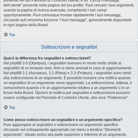
presente nel tuo Pannello di Controllo Utente, e su “Cerca i messaggi
dell’utente” presente nella pagina del tuo profilo. Puoi cercare i tuoi argomenti,
usando la pagina di ricerca avanzata, compilando i vari campi
opportunamente. Puoi comunque trovare rapidamente i tuoi messaggi,
cliccando sull’omonima funzione “I tuoi messaggi”, generalmente disponibile
in ogni pagina della Board.
Top
Sottoscrizioni e segnalibri
Qual è la differenza fra segnalibri e sottoscrizioni?
Nel phpBB 3.0 (Olympus), i segnalibri lavorano in modo molto simile ai
segnalibri di un browser web. Non si viene avvisati in caso di aggiornamento.
Nel phpBB 3.1 (Ascraeus), 3.2 (Rhea) e 3.3 (Proteus), i segnalibri sono simili
alla sottoscrizione di un argomento. È possibile ricevere una notifica quando
un segnalibro di un argomento viene aggiornato. La sottoscrizione, tuttavia, ti
comunicherà quando c’è un aggiornamento relativo a un argomento o in un
forum della Board. Opzioni di notifica per segnalibri e sottoscrizioni possono
essere configurate nel Pannello di Controllo Utente, alla voce “Preferenze”.
Top
Come posso sottoscrivere un segnalibro o un argomento specifico?
Puoi aggiungere ai segnalibri o sottoscrivere un argomento specifico
cliccando sul collegamento appropriato nel menu a tendina “Strumenti
argomento”, situato vicino alla parte superiore e inferiore di un argomento.