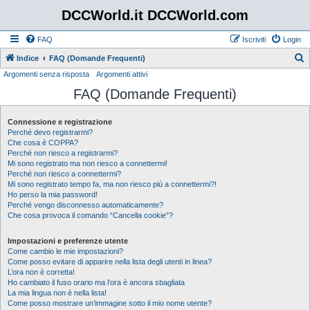
DCCWorld.it DCCWorld.com
FAQ
Iscriviti
Login
Indice
FAQ (Domande Frequenti)
Argomenti senza risposta
Argomenti attivi
e
FAQ (Domande Frequenti)
r
c
Connessione e registrazione
a
Perché devo registrarmi?
Che cosa è COPPA?
Perché non riesco a registrarmi?
Mi sono registrato ma non riesco a connettermi!
Perché non riesco a connettermi?
Mi sono registrato tempo fa, ma non riesco più a connettermi?!
Ho perso la mia password!
Perché vengo disconnesso automaticamente?
Che cosa provoca il comando “Cancella cookie”?
Impostazioni e preferenze utente
Come cambio le mie impostazioni?
Come posso evitare di apparire nella lista degli utenti in linea?
L’ora non è corretta!
Ho cambiato il fuso orario ma l’ora è ancora sbagliata
La mia lingua non è nella lista!
Come posso mostrare un’immagine sotto il mio nome utente?