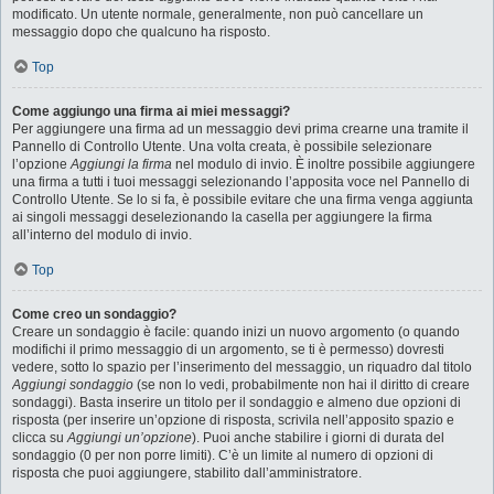
modificato. Un utente normale, generalmente, non può cancellare un
messaggio dopo che qualcuno ha risposto.
Top
Come aggiungo una firma ai miei messaggi?
Per aggiungere una firma ad un messaggio devi prima crearne una tramite il
Pannello di Controllo Utente. Una volta creata, è possibile selezionare
l’opzione
Aggiungi la firma
nel modulo di invio. È inoltre possibile aggiungere
una firma a tutti i tuoi messaggi selezionando l’apposita voce nel Pannello di
Controllo Utente. Se lo si fa, è possibile evitare che una firma venga aggiunta
ai singoli messaggi deselezionando la casella per aggiungere la firma
all’interno del modulo di invio.
Top
Come creo un sondaggio?
Creare un sondaggio è facile: quando inizi un nuovo argomento (o quando
modifichi il primo messaggio di un argomento, se ti è permesso) dovresti
vedere, sotto lo spazio per l’inserimento del messaggio, un riquadro dal titolo
Aggiungi sondaggio
(se non lo vedi, probabilmente non hai il diritto di creare
sondaggi). Basta inserire un titolo per il sondaggio e almeno due opzioni di
risposta (per inserire un’opzione di risposta, scrivila nell’apposito spazio e
clicca su
Aggiungi un’opzione
). Puoi anche stabilire i giorni di durata del
sondaggio (0 per non porre limiti). C’è un limite al numero di opzioni di
risposta che puoi aggiungere, stabilito dall’amministratore.