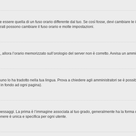
sere quella di un fuso orario differente dal tuo. Se così fosse, devi cambiare le imp
trati possono cambiare il fuso orario e molte impostazioni.
ta, allora l’orario memorizzato sull’orologio del server non è corretto. Avvisa un amm
no lo ha tradotto nella tua lingua. Prova a chiedere agli amministratori se è possibi
o in fondo ad ogni pagina).
ggi. La prima è l’immagine associata al tuo grado, generalmente ha la forma di stel
nere è unica e specifica per ogni utente.