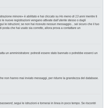
strazione minore» è abilitato e hai cliccato su
Ho meno di 13 anni
mentre ti
te le nuove registrazioni vengano attivate dall’utente stesso o dagli
egui le istruzioni; se non hai ricevuto nessun messaggio... sei sicuro che il tuo
di posta che hai usato sia corretto, allora prova a contattare un
tatta un amministratore: potresti essere stato bannato o potrebbe esserci un
i che non hanno mai inviato messaggi, per ridurre la grandezza del database.
 password
, segui le istruzioni e tornerai in linea in poco tempo. Se riscontri