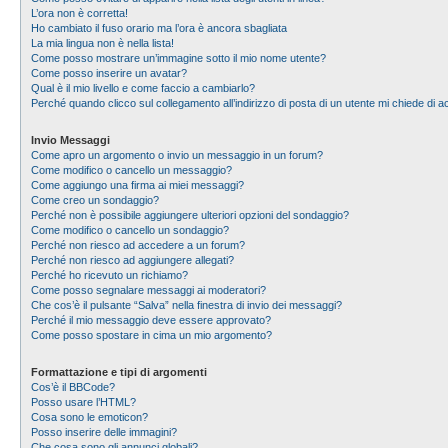
L’ora non è corretta!
Ho cambiato il fuso orario ma l’ora è ancora sbagliata
La mia lingua non è nella lista!
Come posso mostrare un’immagine sotto il mio nome utente?
Come posso inserire un avatar?
Qual è il mio livello e come faccio a cambiarlo?
Perché quando clicco sul collegamento all’indirizzo di posta di un utente mi chiede di
Invio Messaggi
Come apro un argomento o invio un messaggio in un forum?
Come modifico o cancello un messaggio?
Come aggiungo una firma ai miei messaggi?
Come creo un sondaggio?
Perché non è possibile aggiungere ulteriori opzioni del sondaggio?
Come modifico o cancello un sondaggio?
Perché non riesco ad accedere a un forum?
Perché non riesco ad aggiungere allegati?
Perché ho ricevuto un richiamo?
Come posso segnalare messaggi ai moderatori?
Che cos’è il pulsante “Salva” nella finestra di invio dei messaggi?
Perché il mio messaggio deve essere approvato?
Come posso spostare in cima un mio argomento?
Formattazione e tipi di argomenti
Cos’è il BBCode?
Posso usare l’HTML?
Cosa sono le emoticon?
Posso inserire delle immagini?
Che cosa sono gli annunci globali?