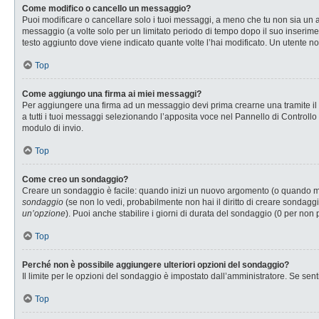
Come modifico o cancello un messaggio?
Puoi modificare o cancellare solo i tuoi messaggi, a meno che tu non sia u
messaggio (a volte solo per un limitato periodo di tempo dopo il suo inserim
testo aggiunto dove viene indicato quante volte l’hai modificato. Un utente
Top
Come aggiungo una firma ai miei messaggi?
Per aggiungere una firma ad un messaggio devi prima crearne una tramite il P
a tutti i tuoi messaggi selezionando l’apposita voce nel Pannello di Controllo
modulo di invio.
Top
Come creo un sondaggio?
Creare un sondaggio è facile: quando inizi un nuovo argomento (o quando modi
sondaggio
(se non lo vedi, probabilmente non hai il diritto di creare sondaggi
un’opzione
). Puoi anche stabilire i giorni di durata del sondaggio (0 per non 
Top
Perché non è possibile aggiungere ulteriori opzioni del sondaggio?
Il limite per le opzioni del sondaggio è impostato dall’amministratore. Se senti
Top