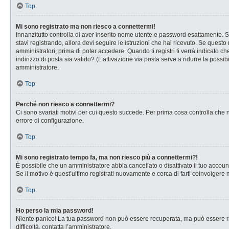
Top
Mi sono registrato ma non riesco a connettermi!
Innanzitutto controlla di aver inserito nome utente e password esattamente. Se
stavi registrando, allora devi seguire le istruzioni che hai ricevuto. Se questo
amministratori, prima di poter accedere. Quando ti registri ti verrà indicato che
indirizzo di posta sia valido? (L’attivazione via posta serve a ridurre la possi
amministratore.
Top
Perché non riesco a connettermi?
Ci sono svariati motivi per cui questo succede. Per prima cosa controlla che n
errore di configurazione.
Top
Mi sono registrato tempo fa, ma non riesco più a connettermi?!
È possibile che un amministratore abbia cancellato o disattivato il tuo accou
Se il motivo è quest’ultimo registrati nuovamente e cerca di farti coinvolgere
Top
Ho perso la mia password!
Niente panico! La tua password non può essere recuperata, ma può essere rig
difficoltà, contatta l’amministratore.