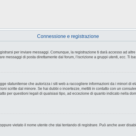
Connessione e registrazione
strarsi per inviare messaggi. Comunque, la registrazione ti darà accesso ad altre fu
are messaggi di posta direttamente dal forum, l’iscrizione a gruppi utenti, ecc. Ti ba
e statunitense che autorizza i siti web a raccogliere informazioni da i minori di età
ioni scritte dal minore. Se hai dubbi o incertezze, mettiti in contatto con un consul
tto per questioni legali di qualsiasi tipo, ad eccezione di quanto indicato nella d
ppure vietato il nome utente che stai tentando di registrare. Può anche aver disabilit