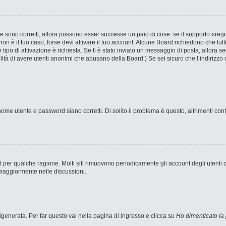
 sono corretti, allora possono esser successe un paio di cose: se il supporto «regi
 non è il tuo caso, forse devi attivare il tuo account. Alcune Board richiedono che tut
 tipo di attivazione è richiesta. Se ti è stato inviato un messaggio di posta, allora s
bilità di avere utenti anonimi che abusano della Board.) Se sei sicuro che l’indirizzo 
ome utente e password siano corretti. Di solito il problema è questo, altrimenti con
nt per qualche ragione. Molti siti rimuovono periodicamente gli account degli utent
 maggiormente nelle discussioni.
enerata. Per far questo vai nella pagina di ingresso e clicca su
Ho dimenticato la