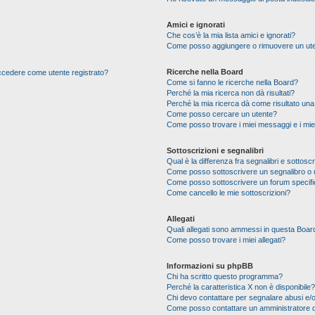
Amici e ignorati
Che cos’è la mia lista amici e ignorati?
Come posso aggiungere o rimuovere un utente
Ricerche nella Board
 accedere come utente registrato?
Come si fanno le ricerche nella Board?
Perché la mia ricerca non dà risultati?
Perché la mia ricerca dà come risultato un
Come posso cercare un utente?
Come posso trovare i miei messaggi e i mie
Sottoscrizioni e segnalibri
Qual è la differenza fra segnalibri e sottoscr
Come posso sottoscrivere un segnalibro o 
Come posso sottoscrivere un forum specif
Come cancello le mie sottoscrizioni?
Allegati
Quali allegati sono ammessi in questa Boar
Come posso trovare i miei allegati?
Informazioni su phpBB
Chi ha scritto questo programma?
Perché la caratteristica X non è disponibile?
Chi devo contattare per segnalare abusi e/o
Come posso contattare un amministratore 