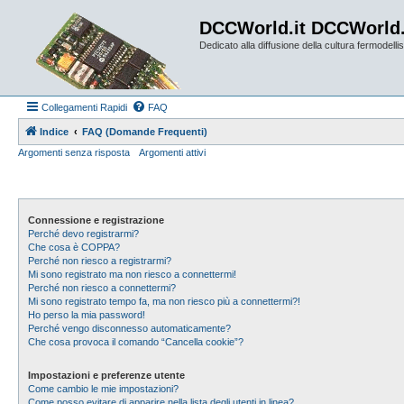
DCCWorld.it DCCWorld
Dedicato alla diffusione della cultura fermodellist
Collegamenti Rapidi
FAQ
Indice
FAQ (Domande Frequenti)
Argomenti senza risposta
Argomenti attivi
Connessione e registrazione
Perché devo registrarmi?
Che cosa è COPPA?
Perché non riesco a registrarmi?
Mi sono registrato ma non riesco a connettermi!
Perché non riesco a connettermi?
Mi sono registrato tempo fa, ma non riesco più a connettermi?!
Ho perso la mia password!
Perché vengo disconnesso automaticamente?
Che cosa provoca il comando “Cancella cookie”?
Impostazioni e preferenze utente
Come cambio le mie impostazioni?
Come posso evitare di apparire nella lista degli utenti in linea?