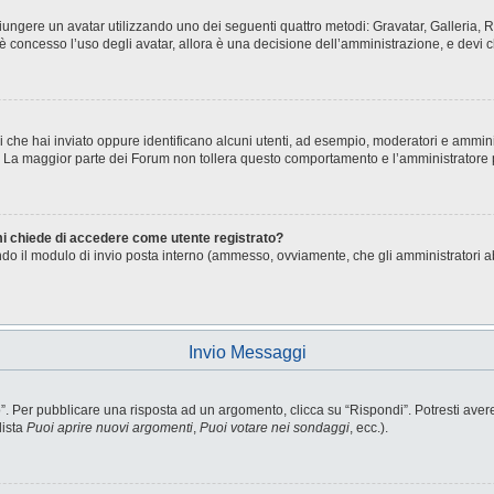
aggiungere un avatar utilizzando uno dei seguenti quattro metodi: Gravatar, Galleria
è concesso l’uso degli avatar, allora è una decisione dell’amministrazione, e devi c
i che hai inviato oppure identificano alcuni utenti, ad esempio, moderatori e ammini
o. La maggior parte dei Forum non tollera questo comportamento e l’amministratore
 mi chiede di accedere come utente registrato?
sando il modulo di invio posta interno (ammesso, ovviamente, che gli amministratori 
Invio Messaggi
Per pubblicare una risposta ad un argomento, clicca su “Rispondi”. Potresti avere b
lista
Puoi aprire nuovi argomenti
,
Puoi votare nei sondaggi
, ecc.).