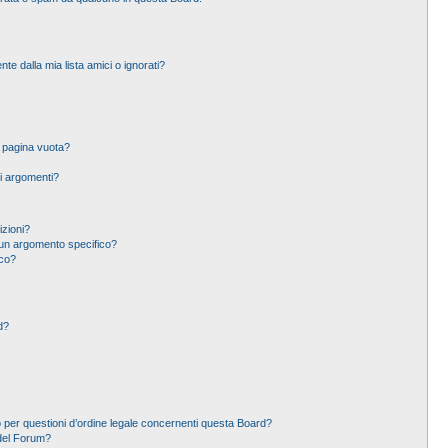
 dalla mia lista amici o ignorati?
a pagina vuota?
i argomenti?
izioni?
un argomento specifico?
ico?
d?
 per questioni d’ordine legale concernenti questa Board?
del Forum?