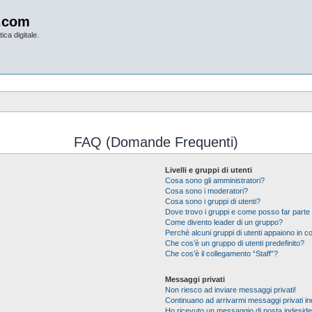
.com
ica digitale.
FAQ (Domande Frequenti)
Livelli e gruppi di utenti
Cosa sono gli amministratori?
Cosa sono i moderatori?
Cosa sono i gruppi di utenti?
Dove trovo i gruppi e come posso far parte 
Come divento leader di un gruppo?
Perché alcuni gruppi di utenti appaiono in col
Che cos’è un gruppo di utenti predefinito?
Che cos’è il collegamento “Staff”?
Messaggi privati
Non riesco ad inviare messaggi privati!
Continuano ad arrivarmi messaggi privati ind
Ho ricevuto un messaggio di posta indesid