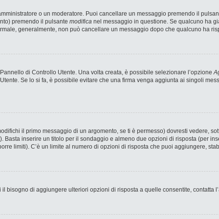
n amministratore o un moderatore. Puoi cancellare un messaggio premendo il pulsan
ento) premendo il pulsante
modifica
nel messaggio in questione. Se qualcuno ha già 
 normale, generalmente, non può cancellare un messaggio dopo che qualcuno ha ris
annello di Controllo Utente. Una volta creata, è possibile selezionare l’opzione
Ag
 Utente. Se lo si fa, è possibile evitare che una firma venga aggiunta ai singoli me
fichi il primo messaggio di un argomento, se ti è permesso) dovresti vedere, sotto
). Basta inserire un titolo per il sondaggio e almeno due opzioni di risposta (per ins
porre limiti). C’è un limite al numero di opzioni di risposta che puoi aggiungere, stab
 il bisogno di aggiungere ulteriori opzioni di risposta a quelle consentite, contatta