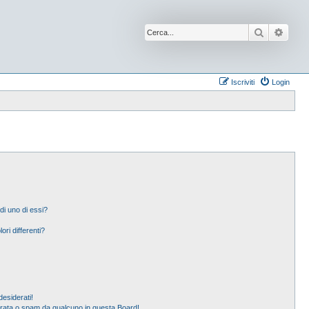
Cerca
Ricer
Iscriviti
Login
di uno di essi?
ori differenti?
esiderati!
erata o spam da qualcuno in questa Board!