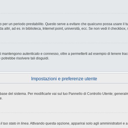
nesso per un periodo prestabilito. Questo serve a evitare che qualcuno possa usare i
ltri, ad es. in biblioteca, Internet point, università, ecc. Se non vedi il checkbox, 
i mantengono autenticato e connesso, oltre a permetterti ad esempio di tenere tracci
potrebbe risolvere tali disguidi.
Impostazioni e preferenze utente
atabase del sistema. Per modificarle vai sul tuo Pannello di Controllo Utente; gene
e.
l tuo stato in linea
. Attivando questa opzione, apparirai solo agli amministratori e a