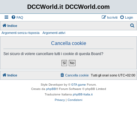
DCCWorld.it DCCWorld.com
FAQ
Iscriviti
Login
Indice
Argomenti senza risposta
Argomenti attivi
e
r
Cancella cookie
c
Sei sicuro di volere cancellare tutti i cookie di questa Board?
a
Indice
Cancella cookie
Tutti gli orari sono
UTC+02:00
Style Developer by ©
GTA game
Forum.
Creato da
phpBB
® Forum Software © phpBB Limited
Traduzione Italiana
phpBB-Italia.it
Privacy
|
Condizioni