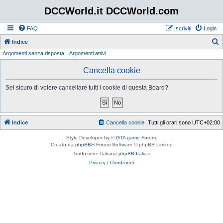
DCCWorld.it DCCWorld.com
FAQ
Iscriviti
Login
Indice
Argomenti senza risposta
Argomenti attivi
e
r
Cancella cookie
c
Sei sicuro di volere cancellare tutti i cookie di questa Board?
a
Indice
Cancella cookie
Tutti gli orari sono
UTC+02:00
Style Developer by ©
GTA game
Forum.
Creato da
phpBB
® Forum Software © phpBB Limited
Traduzione Italiana
phpBB-Italia.it
Privacy
|
Condizioni