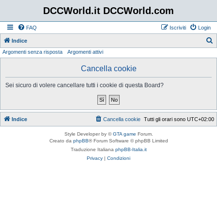
DCCWorld.it DCCWorld.com
FAQ
Iscriviti
Login
Indice
Argomenti senza risposta
Argomenti attivi
e
r
Cancella cookie
c
Sei sicuro di volere cancellare tutti i cookie di questa Board?
a
Indice
Cancella cookie
Tutti gli orari sono
UTC+02:00
Style Developer by ©
GTA game
Forum.
Creato da
phpBB
® Forum Software © phpBB Limited
Traduzione Italiana
phpBB-Italia.it
Privacy
|
Condizioni