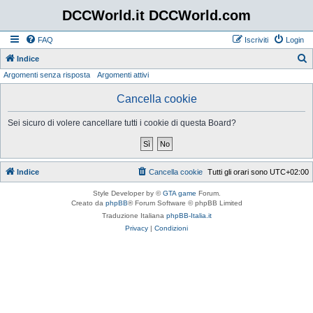
DCCWorld.it DCCWorld.com
FAQ
Iscriviti
Login
Indice
Argomenti senza risposta
Argomenti attivi
e
r
Cancella cookie
c
Sei sicuro di volere cancellare tutti i cookie di questa Board?
a
Indice
Cancella cookie
Tutti gli orari sono
UTC+02:00
Style Developer by ©
GTA game
Forum.
Creato da
phpBB
® Forum Software © phpBB Limited
Traduzione Italiana
phpBB-Italia.it
Privacy
|
Condizioni