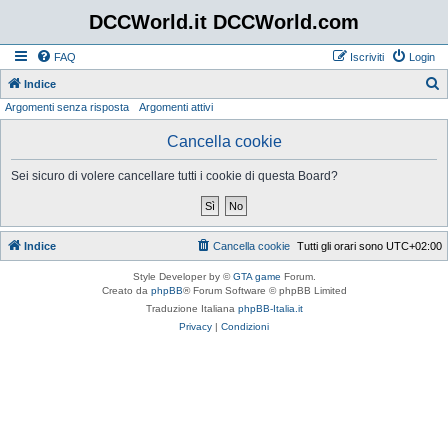
DCCWorld.it DCCWorld.com
FAQ
Iscriviti
Login
Indice
Argomenti senza risposta
Argomenti attivi
e
r
Cancella cookie
c
Sei sicuro di volere cancellare tutti i cookie di questa Board?
a
Indice
Cancella cookie
Tutti gli orari sono
UTC+02:00
Style Developer by ©
GTA game
Forum.
Creato da
phpBB
® Forum Software © phpBB Limited
Traduzione Italiana
phpBB-Italia.it
Privacy
|
Condizioni