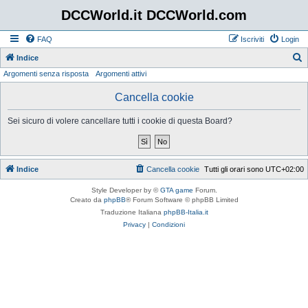
DCCWorld.it DCCWorld.com
FAQ
Iscriviti
Login
Indice
Argomenti senza risposta
Argomenti attivi
e
r
Cancella cookie
c
Sei sicuro di volere cancellare tutti i cookie di questa Board?
a
Indice
Cancella cookie
Tutti gli orari sono
UTC+02:00
Style Developer by ©
GTA game
Forum.
Creato da
phpBB
® Forum Software © phpBB Limited
Traduzione Italiana
phpBB-Italia.it
Privacy
|
Condizioni