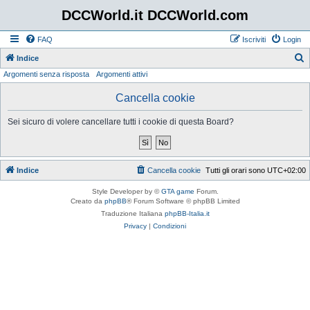
DCCWorld.it DCCWorld.com
FAQ
Iscriviti
Login
Indice
Argomenti senza risposta
Argomenti attivi
e
r
Cancella cookie
c
Sei sicuro di volere cancellare tutti i cookie di questa Board?
a
Indice
Cancella cookie
Tutti gli orari sono
UTC+02:00
Style Developer by ©
GTA game
Forum.
Creato da
phpBB
® Forum Software © phpBB Limited
Traduzione Italiana
phpBB-Italia.it
Privacy
|
Condizioni