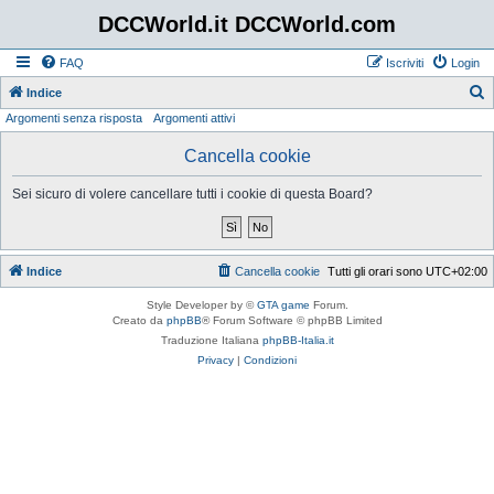
DCCWorld.it DCCWorld.com
FAQ
Iscriviti
Login
Indice
Argomenti senza risposta
Argomenti attivi
e
r
Cancella cookie
c
Sei sicuro di volere cancellare tutti i cookie di questa Board?
a
Indice
Cancella cookie
Tutti gli orari sono
UTC+02:00
Style Developer by ©
GTA game
Forum.
Creato da
phpBB
® Forum Software © phpBB Limited
Traduzione Italiana
phpBB-Italia.it
Privacy
|
Condizioni