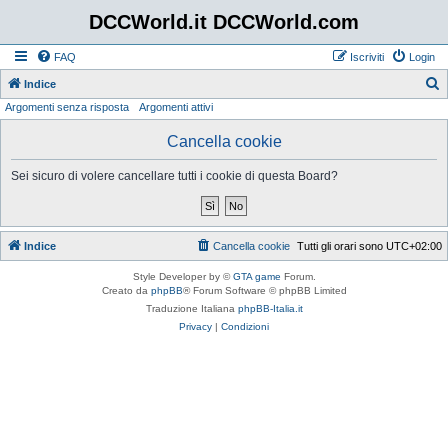
DCCWorld.it DCCWorld.com
FAQ
Iscriviti
Login
Indice
Argomenti senza risposta
Argomenti attivi
e
r
Cancella cookie
c
Sei sicuro di volere cancellare tutti i cookie di questa Board?
a
Indice
Cancella cookie
Tutti gli orari sono
UTC+02:00
Style Developer by ©
GTA game
Forum.
Creato da
phpBB
® Forum Software © phpBB Limited
Traduzione Italiana
phpBB-Italia.it
Privacy
|
Condizioni