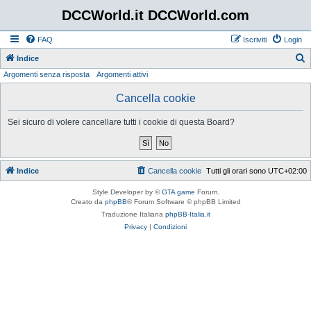
DCCWorld.it DCCWorld.com
FAQ
Iscriviti
Login
Indice
Argomenti senza risposta
Argomenti attivi
e
r
Cancella cookie
c
Sei sicuro di volere cancellare tutti i cookie di questa Board?
a
Indice
Cancella cookie
Tutti gli orari sono
UTC+02:00
Style Developer by ©
GTA game
Forum.
Creato da
phpBB
® Forum Software © phpBB Limited
Traduzione Italiana
phpBB-Italia.it
Privacy
|
Condizioni