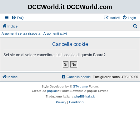
DCCWorld.it DCCWorld.com
FAQ
Iscriviti
Login
Indice
Argomenti senza risposta
Argomenti attivi
e
r
Cancella cookie
c
Sei sicuro di volere cancellare tutti i cookie di questa Board?
a
Indice
Cancella cookie
Tutti gli orari sono
UTC+02:00
Style Developer by ©
GTA game
Forum.
Creato da
phpBB
® Forum Software © phpBB Limited
Traduzione Italiana
phpBB-Italia.it
Privacy
|
Condizioni