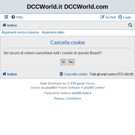
DCCWorld.it DCCWorld.com
FAQ
Iscriviti
Login
Indice
Argomenti senza risposta
Argomenti attivi
e
r
Cancella cookie
c
Sei sicuro di volere cancellare tutti i cookie di questa Board?
a
Indice
Cancella cookie
Tutti gli orari sono
UTC+02:00
Style Developer by ©
GTA game
Forum.
Creato da
phpBB
® Forum Software © phpBB Limited
Traduzione Italiana
phpBB-Italia.it
Privacy
|
Condizioni