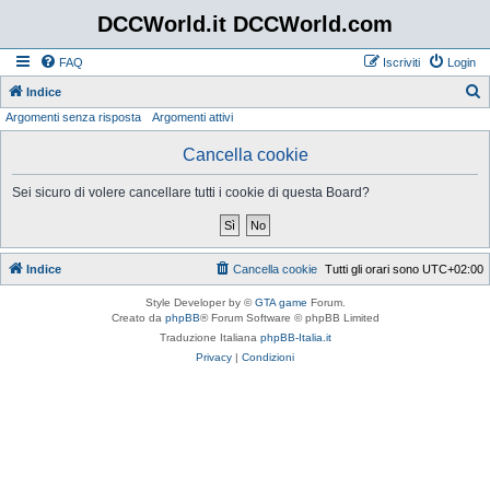
DCCWorld.it DCCWorld.com
FAQ
Iscriviti
Login
Indice
Argomenti senza risposta
Argomenti attivi
e
r
Cancella cookie
c
Sei sicuro di volere cancellare tutti i cookie di questa Board?
a
Indice
Cancella cookie
Tutti gli orari sono
UTC+02:00
Style Developer by ©
GTA game
Forum.
Creato da
phpBB
® Forum Software © phpBB Limited
Traduzione Italiana
phpBB-Italia.it
Privacy
|
Condizioni