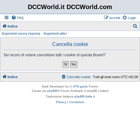
DCCWorld.it DCCWorld.com
FAQ
Iscriviti
Login
Indice
Argomenti senza risposta
Argomenti attivi
e
r
Cancella cookie
c
Sei sicuro di volere cancellare tutti i cookie di questa Board?
a
Indice
Cancella cookie
Tutti gli orari sono
UTC+02:00
Style Developer by ©
GTA game
Forum.
Creato da
phpBB
® Forum Software © phpBB Limited
Traduzione Italiana
phpBB-Italia.it
Privacy
|
Condizioni