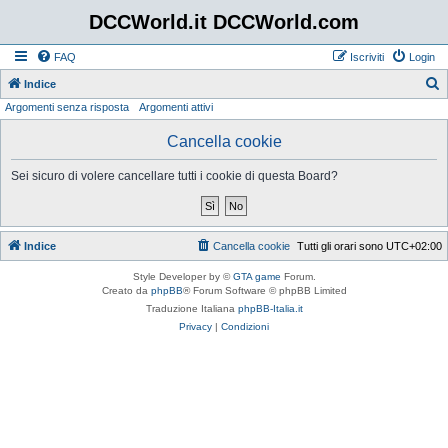
DCCWorld.it DCCWorld.com
FAQ
Iscriviti
Login
Indice
Argomenti senza risposta
Argomenti attivi
e
r
Cancella cookie
c
Sei sicuro di volere cancellare tutti i cookie di questa Board?
a
Indice
Cancella cookie
Tutti gli orari sono
UTC+02:00
Style Developer by ©
GTA game
Forum.
Creato da
phpBB
® Forum Software © phpBB Limited
Traduzione Italiana
phpBB-Italia.it
Privacy
|
Condizioni