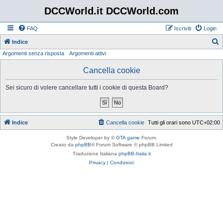
DCCWorld.it DCCWorld.com
FAQ
Iscriviti
Login
Indice
Argomenti senza risposta
Argomenti attivi
e
r
Cancella cookie
c
Sei sicuro di volere cancellare tutti i cookie di questa Board?
a
Indice
Cancella cookie
Tutti gli orari sono
UTC+02:00
Style Developer by ©
GTA game
Forum.
Creato da
phpBB
® Forum Software © phpBB Limited
Traduzione Italiana
phpBB-Italia.it
Privacy
|
Condizioni