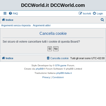
DCCWorld.it DCCWorld.com
FAQ
Iscriviti
Login
Indice
Argomenti senza risposta
Argomenti attivi
e
r
Cancella cookie
c
Sei sicuro di volere cancellare tutti i cookie di questa Board?
a
Indice
Cancella cookie
Tutti gli orari sono
UTC+02:00
Style Developer by ©
GTA game
Forum.
Creato da
phpBB
® Forum Software © phpBB Limited
Traduzione Italiana
phpBB-Italia.it
Privacy
|
Condizioni