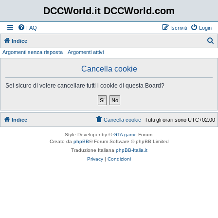
DCCWorld.it DCCWorld.com
FAQ
Iscriviti
Login
Indice
Argomenti senza risposta
Argomenti attivi
e
r
Cancella cookie
c
Sei sicuro di volere cancellare tutti i cookie di questa Board?
a
Indice
Cancella cookie
Tutti gli orari sono
UTC+02:00
Style Developer by ©
GTA game
Forum.
Creato da
phpBB
® Forum Software © phpBB Limited
Traduzione Italiana
phpBB-Italia.it
Privacy
|
Condizioni