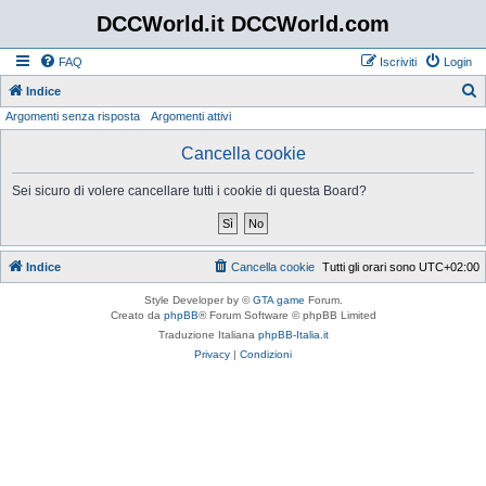
DCCWorld.it DCCWorld.com
FAQ
Iscriviti
Login
Indice
Argomenti senza risposta
Argomenti attivi
e
r
Cancella cookie
c
Sei sicuro di volere cancellare tutti i cookie di questa Board?
a
Indice
Cancella cookie
Tutti gli orari sono
UTC+02:00
Style Developer by ©
GTA game
Forum.
Creato da
phpBB
® Forum Software © phpBB Limited
Traduzione Italiana
phpBB-Italia.it
Privacy
|
Condizioni