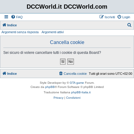
DCCWorld.it DCCWorld.com
FAQ
Iscriviti
Login
Indice
Argomenti senza risposta
Argomenti attivi
e
r
Cancella cookie
c
Sei sicuro di volere cancellare tutti i cookie di questa Board?
a
Indice
Cancella cookie
Tutti gli orari sono
UTC+02:00
Style Developer by ©
GTA game
Forum.
Creato da
phpBB
® Forum Software © phpBB Limited
Traduzione Italiana
phpBB-Italia.it
Privacy
|
Condizioni