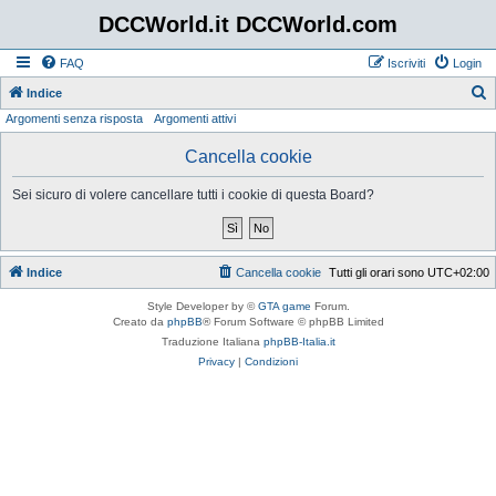
DCCWorld.it DCCWorld.com
FAQ
Iscriviti
Login
Indice
Argomenti senza risposta
Argomenti attivi
e
r
Cancella cookie
c
Sei sicuro di volere cancellare tutti i cookie di questa Board?
a
Indice
Cancella cookie
Tutti gli orari sono
UTC+02:00
Style Developer by ©
GTA game
Forum.
Creato da
phpBB
® Forum Software © phpBB Limited
Traduzione Italiana
phpBB-Italia.it
Privacy
|
Condizioni