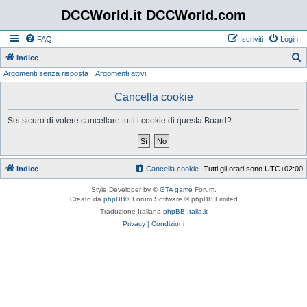
DCCWorld.it DCCWorld.com
FAQ
Iscriviti
Login
Indice
Argomenti senza risposta
Argomenti attivi
e
r
Cancella cookie
c
Sei sicuro di volere cancellare tutti i cookie di questa Board?
a
Indice
Cancella cookie
Tutti gli orari sono
UTC+02:00
Style Developer by ©
GTA game
Forum.
Creato da
phpBB
® Forum Software © phpBB Limited
Traduzione Italiana
phpBB-Italia.it
Privacy
|
Condizioni