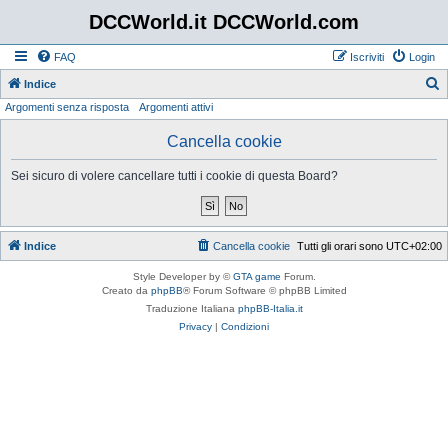
DCCWorld.it DCCWorld.com
FAQ
Iscriviti
Login
Indice
Argomenti senza risposta
Argomenti attivi
e
r
Cancella cookie
c
Sei sicuro di volere cancellare tutti i cookie di questa Board?
a
Indice
Cancella cookie
Tutti gli orari sono
UTC+02:00
Style Developer by ©
GTA game
Forum.
Creato da
phpBB
® Forum Software © phpBB Limited
Traduzione Italiana
phpBB-Italia.it
Privacy
|
Condizioni