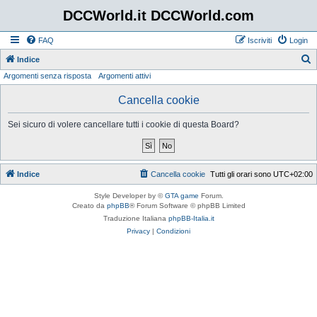
DCCWorld.it DCCWorld.com
FAQ
Iscriviti
Login
Indice
Argomenti senza risposta
Argomenti attivi
e
r
Cancella cookie
c
Sei sicuro di volere cancellare tutti i cookie di questa Board?
a
Indice
Cancella cookie
Tutti gli orari sono
UTC+02:00
Style Developer by ©
GTA game
Forum.
Creato da
phpBB
® Forum Software © phpBB Limited
Traduzione Italiana
phpBB-Italia.it
Privacy
|
Condizioni