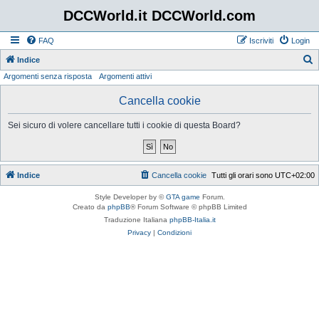
DCCWorld.it DCCWorld.com
FAQ
Iscriviti
Login
Indice
Argomenti senza risposta
Argomenti attivi
e
r
Cancella cookie
c
Sei sicuro di volere cancellare tutti i cookie di questa Board?
a
Indice
Cancella cookie
Tutti gli orari sono
UTC+02:00
Style Developer by ©
GTA game
Forum.
Creato da
phpBB
® Forum Software © phpBB Limited
Traduzione Italiana
phpBB-Italia.it
Privacy
|
Condizioni