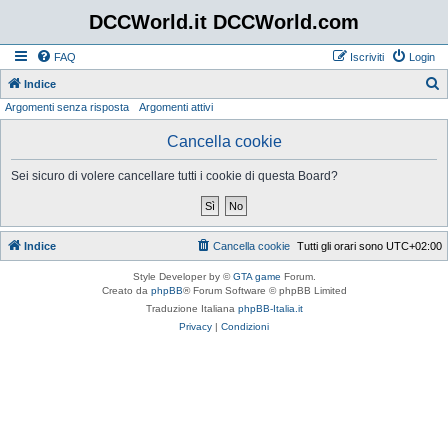
DCCWorld.it DCCWorld.com
FAQ
Iscriviti
Login
Indice
Argomenti senza risposta
Argomenti attivi
e
r
Cancella cookie
c
Sei sicuro di volere cancellare tutti i cookie di questa Board?
a
Indice
Cancella cookie
Tutti gli orari sono
UTC+02:00
Style Developer by ©
GTA game
Forum.
Creato da
phpBB
® Forum Software © phpBB Limited
Traduzione Italiana
phpBB-Italia.it
Privacy
|
Condizioni