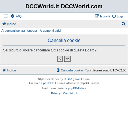
DCCWorld.it DCCWorld.com
FAQ
Iscriviti
Login
Indice
Argomenti senza risposta
Argomenti attivi
e
r
Cancella cookie
c
Sei sicuro di volere cancellare tutti i cookie di questa Board?
a
Indice
Cancella cookie
Tutti gli orari sono
UTC+02:00
Style Developer by ©
GTA game
Forum.
Creato da
phpBB
® Forum Software © phpBB Limited
Traduzione Italiana
phpBB-Italia.it
Privacy
|
Condizioni